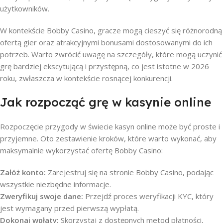
użytkowników.
W kontekście Bobby Casino, gracze mogą cieszyć się różnorodną
ofertą gier oraz atrakcyjnymi bonusami dostosowanymi do ich
potrzeb. Warto zwrócić uwagę na szczegóły, które mogą uczynić
grę bardziej ekscytującą i przystępną, co jest istotne w 2026
roku, zwłaszcza w kontekście rosnącej konkurencji.
Jak rozpocząć grę w kasynie online
Rozpoczęcie przygody w świecie kasyn online może być proste i
przyjemne. Oto zestawienie kroków, które warto wykonać, aby
maksymalnie wykorzystać ofertę Bobby Casino:
Załóż konto:
Zarejestruj się na stronie Bobby Casino, podając
wszystkie niezbędne informacje.
Zweryfikuj swoje dane:
Przejdź proces weryfikacji KYC, który
jest wymagany przed pierwszą wypłatą.
Dokonaj wpłaty:
Skorzystaj z dostępnych metod płatności,