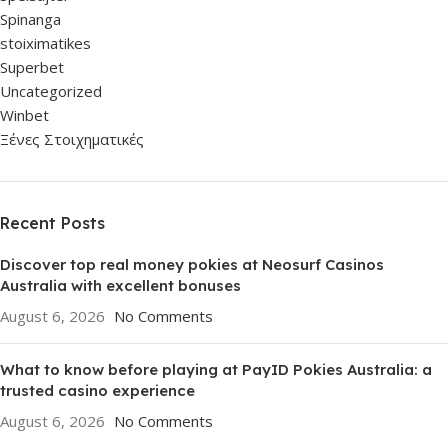
Spinanga
stoiximatikes
Superbet
Uncategorized
Winbet
Ξένες Στοιχηματικές
Recent Posts
Discover top real money pokies at Neosurf Casinos
Australia with excellent bonuses
August 6, 2026
No Comments
What to know before playing at PayID Pokies Australia: a
trusted casino experience
August 6, 2026
No Comments