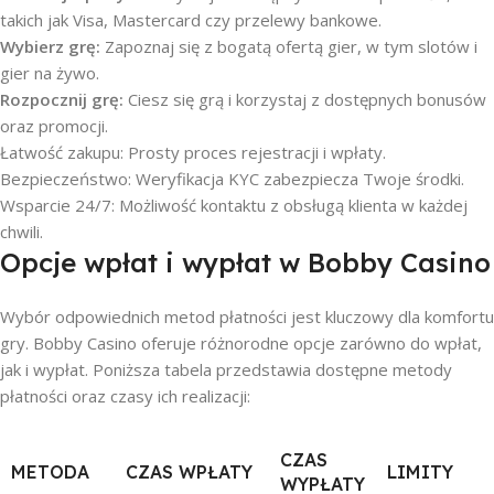
takich jak Visa, Mastercard czy przelewy bankowe.
Wybierz grę:
Zapoznaj się z bogatą ofertą gier, w tym slotów i
gier na żywo.
Rozpocznij grę:
Ciesz się grą i korzystaj z dostępnych bonusów
oraz promocji.
Łatwość zakupu: Prosty proces rejestracji i wpłaty.
Bezpieczeństwo: Weryfikacja KYC zabezpiecza Twoje środki.
Wsparcie 24/7: Możliwość kontaktu z obsługą klienta w każdej
chwili.
Opcje wpłat i wypłat w Bobby Casino
Wybór odpowiednich metod płatności jest kluczowy dla komfortu
gry. Bobby Casino oferuje różnorodne opcje zarówno do wpłat,
jak i wypłat. Poniższa tabela przedstawia dostępne metody
płatności oraz czasy ich realizacji:
CZAS
METODA
CZAS WPŁATY
LIMITY
WYPŁATY