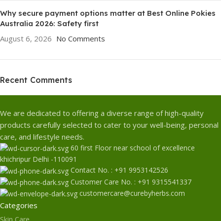
Why secure payment options matter at Best Online Pokies
Australia 2026: Safety first
August 6, 2026
No Comments
Recent Comments
We are dedicated to offering a diverse range of high-quality
products carefully selected to cater to your well-being, personal
care, and lifestyle needs.
60 first Floor near school of excellence
khichripur Delhi -110091
Contact No. : +91 9953142526
Customer Care No. : +91 9315541337
customercare@curebyherbs.com
Categories
Skin Care