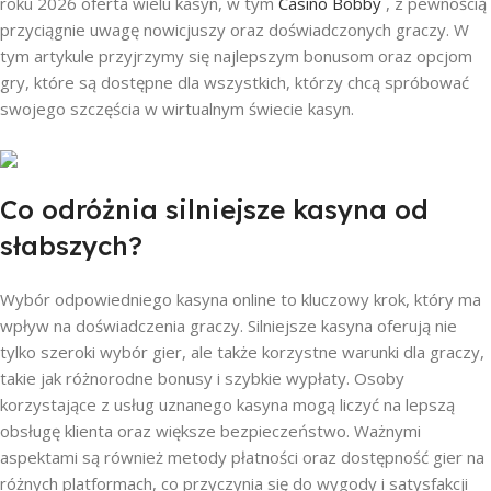
roku 2026 oferta wielu kasyn, w tym
Casino Bobby
, z pewnością
przyciągnie uwagę nowicjuszy oraz doświadczonych graczy. W
tym artykule przyjrzymy się najlepszym bonusom oraz opcjom
gry, które są dostępne dla wszystkich, którzy chcą spróbować
swojego szczęścia w wirtualnym świecie kasyn.
Co odróżnia silniejsze kasyna od
słabszych?
Wybór odpowiedniego kasyna online to kluczowy krok, który ma
wpływ na doświadczenia graczy. Silniejsze kasyna oferują nie
tylko szeroki wybór gier, ale także korzystne warunki dla graczy,
takie jak różnorodne bonusy i szybkie wypłaty. Osoby
korzystające z usług uznanego kasyna mogą liczyć na lepszą
obsługę klienta oraz większe bezpieczeństwo. Ważnymi
aspektami są również metody płatności oraz dostępność gier na
różnych platformach, co przyczynia się do wygody i satysfakcji