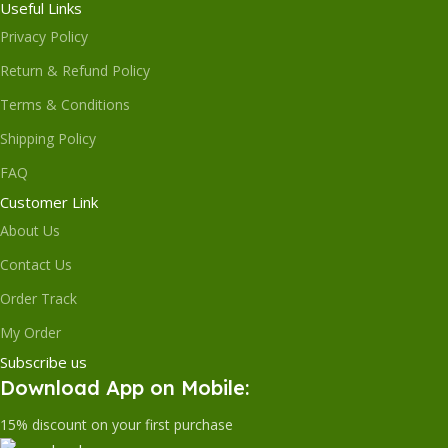
Useful Links
Privacy Policy
Return & Refund Policy
Terms & Conditions
Shipping Policy
FAQ
Customer Link
About Us
Contact Us
Order Track
My Order
Subscribe us
Download App on Mobile:
15% discount on your first purchase