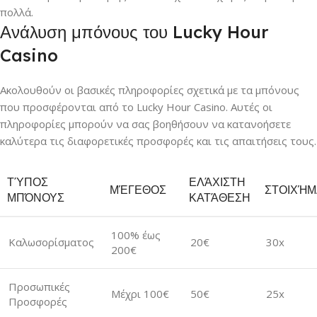
πολλά.
Ανάλυση μπόνους του Lucky Hour
Casino
Ακολουθούν οι βασικές πληροφορίες σχετικά με τα μπόνους
που προσφέρονται από το Lucky Hour Casino. Αυτές οι
πληροφορίες μπορούν να σας βοηθήσουν να κατανοήσετε
καλύτερα τις διαφορετικές προσφορές και τις απαιτήσεις τους.
ΤΎΠΟΣ
ΕΛΆΧΙΣΤΗ
ΜΈΓΕΘΟΣ
ΣΤΟΙΧΉΜ
ΜΠΌΝΟΥΣ
ΚΑΤΆΘΕΣΗ
100% έως
Καλωσορίσματος
20€
30x
200€
Προσωπικές
Μέχρι 100€
50€
25x
Προσφορές