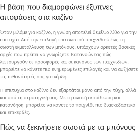
Η βάση που διαμορφώνει έξυπνες
αποφάσεις στα καζίνο
Όταν μιλάμε για καζίνο, η γνώση αποτελεί θεμέλιο λίθο για την
επιτυχία. Από την επιλογή του σωστού παιχνιδιού έως τη
σωστή εκμετάλλευση των μπόνους, υπάρχουν αρκετές βασικές
αρχές που πρέπει να γνωρίζετε. Κατανοώντας πώς
λειτουργούν οι προσφορές και οι κανόνες των παιχνιδιών,
μπορείτε να κάνετε πιο ενημερωμένες επιλογές και να αυξήσετε
τις πιθανότητές σας για κέρδη.
Η επιτυχία στο καζίνο δεν εξαρτάται μόνο από την τύχη, αλλά
και από τη στρατηγική σας. Με τη σωστή εκπαίδευση και
κατανόηση, μπορείτε να κάνετε το παιχνίδι πιο διασκεδαστικό
και επικερδές.
Πώς να ξεκινήσετε σωστά με τα μπόνους