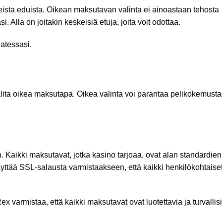
ista eduista. Oikean maksutavan valinta ei ainoastaan tehosta
Alla on joitakin keskeisiä etuja, joita voit odottaa.
latessasi.
lita oikea maksutapa. Oikea valinta voi parantaa pelikokemusta
 Kaikki maksutavat, jotka kasino tarjoaa, ovat alan standardien
yttää SSL-salausta varmistaakseen, että kaikki henkilökohtaiset
x varmistaa, että kaikki maksutavat ovat luotettavia ja turvallisi