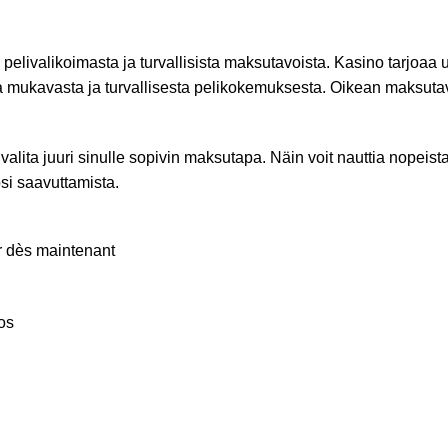
 pelivalikoimasta ja turvallisista maksutavoista. Kasino tarjoaa 
la mukavasta ja turvallisesta pelikokemuksesta. Oikean maksutav
alita juuri sinulle sopivin maksutapa. Näin voit nauttia nopeista
si saavuttamista.
r dès maintenant
os
ucts carefully selected to cater to your well-being, personal care
ur Delhi -110091