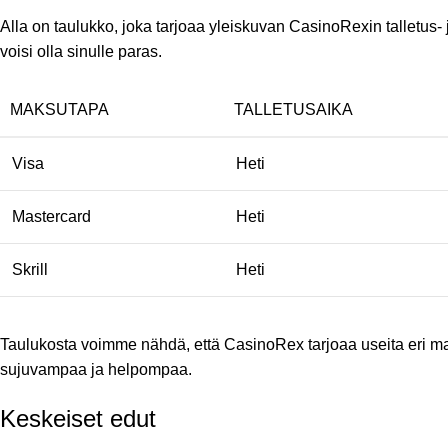
Alla on taulukko, joka tarjoaa yleiskuvan CasinoRexin talletus
voisi olla sinulle paras.
MAKSUTAPA
TALLETUSAIKA
Visa
Heti
Mastercard
Heti
Skrill
Heti
Taulukosta voimme nähdä, että CasinoRex tarjoaa useita eri mak
sujuvampaa ja helpompaa.
Keskeiset edut