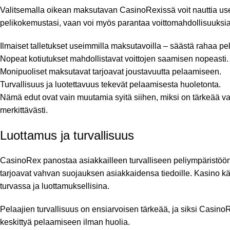
Valitsemalla oikean maksutavan CasinoRexissä voit nauttia use
pelikokemustasi, vaan voi myös parantaa voittomahdollisuuksiasi. 
Ilmaiset talletukset useimmilla maksutavoilla – säästä rahaa pe
Nopeat kotiutukset mahdollistavat voittojen saamisen nopeasti.
Monipuoliset maksutavat tarjoavat joustavuutta pelaamiseen.
Turvallisuus ja luotettavuus tekevät pelaamisesta huoletonta.
Nämä edut ovat vain muutamia syitä siihen, miksi on tärkeää va
merkittävästi.
Luottamus ja turvallisuus
CasinoRex panostaa asiakkailleen turvalliseen peliympäristöön.
tarjoavat vahvan suojauksen asiakkaidensa tiedoille. Kasino kä
turvassa ja luottamuksellisina.
Pelaajien turvallisuus on ensiarvoisen tärkeää, ja siksi CasinoRe
keskittyä pelaamiseen ilman huolia.