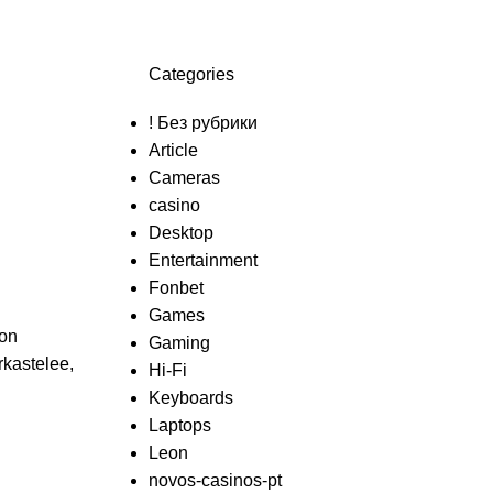
Categories
! Без рубрики
Article
Cameras
casino
Desktop
Entertainment
Fonbet
Games
 on
Gaming
rkastelee,
Hi-Fi
Keyboards
Laptops
Leon
novos-casinos-pt