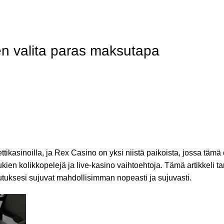
en valita paras maksutapa
tikasinoilla, ja
Rex Casino
on yksi niistä paikoista, jossa tämä
ien kolikkopelejä ja live-kasino vaihtoehtoja. Tämä artikkeli ta
utuksesi sujuvat mahdollisimman nopeasti ja sujuvasti.