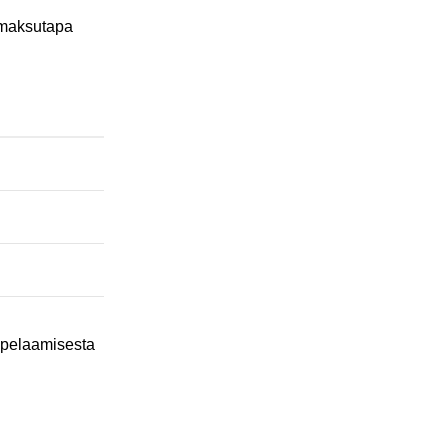
ä maksutapa
e pelaamisesta