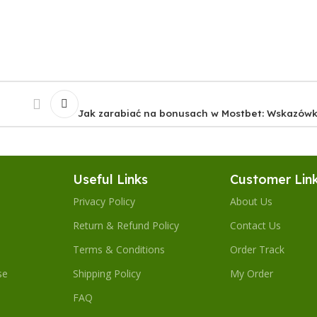
Jak zarabiać na bonusach w Mostbet: Wskazówk
Useful Links
Customer Lin
Privacy Policy
About Us
Return & Refund Policy
Contact Us
Terms & Conditions
Order Track
se
Shipping Policy
My Order
FAQ