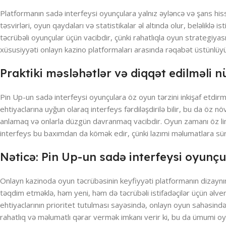
Platformanın sadə interfeysi oyunçulara yalnız əyləncə və şans his
təsvirləri, oyun qaydaları və statistikalar əl altında olur, beləliklə 
təcrübəli oyunçular üçün vacibdir, çünki rahatlıqla oyun strategiyası
xüsusiyyəti onlayn kazino platformaları arasında rəqabət üstünlü
Praktiki məsləhətlər və diqqət edilməli n
Pin Up-un sadə interfeysi oyunçulara öz oyun tərzini inkişaf etdir
ehtiyaclarına uyğun olaraq interfeys fərdiləşdirilə bilir, bu da öz n
anlamaq və onlarla düzgün davranmaq vacibdir. Oyun zamanı öz limi
interfeys bu baxımdan da kömək edir, çünki lazımi məlumatlara sürət
Nəticə: Pin Up-un sadə interfeysi oyunç
Onlayn kazinoda oyun təcrübəsinin keyfiyyəti platformanın dizaynın
təqdim etməklə, həm yeni, həm də təcrübəli istifadəçilər üçün əlver
ehtiyaclarının prioritet tutulması sayəsində, onlayn oyun sahəsində
rahatlıq və məlumatlı qərar vermək imkanı verir ki, bu da ümumi oyu