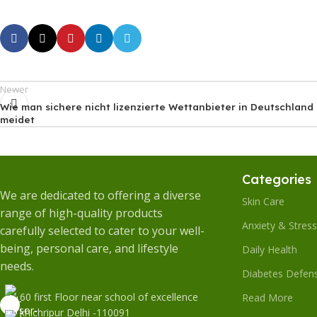
Newer
Wie man sichere nicht lizenzierte Wettanbieter in Deutschland
meidet
Categories
We are dedicated to offering a diverse
Skin Care
range of high-quality products
Anxiety & Stress
carefully selected to cater to your well-
being, personal care, and lifestyle
Daily Health
needs.
Diabetes Defen
60 first Floor near school of excellence
Read More
khichripur Delhi -110091