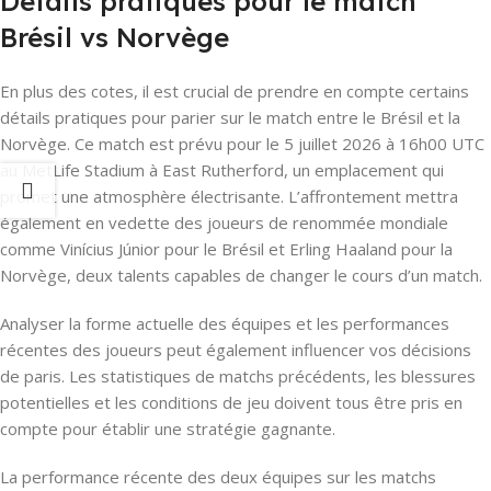
Détails pratiques pour le match
Brésil vs Norvège
En plus des cotes, il est crucial de prendre en compte certains
détails pratiques pour parier sur le match entre le Brésil et la
Norvège. Ce match est prévu pour le 5 juillet 2026 à 16h00 UTC
au MetLife Stadium à East Rutherford, un emplacement qui
promet une atmosphère électrisante. L’affrontement mettra
également en vedette des joueurs de renommée mondiale
comme Vinícius Júnior pour le Brésil et Erling Haaland pour la
Norvège, deux talents capables de changer le cours d’un match.
Analyser la forme actuelle des équipes et les performances
récentes des joueurs peut également influencer vos décisions
de paris. Les statistiques de matchs précédents, les blessures
potentielles et les conditions de jeu doivent tous être pris en
compte pour établir une stratégie gagnante.
La performance récente des deux équipes sur les matchs