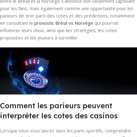
entre le Brésil et la Norvège s’annonce non seulement captivant
pour les fans, mais également comme une opportunité pour les
parieurs de tirer parti des cotes et des prédictions, notamment
en consultant le
pronostic Brésil vs Norvège
qui pourrait
influencer leurs choix, ainsi que les stratégies, les cotes
proposées et les joueurs à surveiller.
Comment les parieurs peuvent
interpréter les cotes des casinos
Lorsque vous vous lancez dans les paris sportifs, comprendre