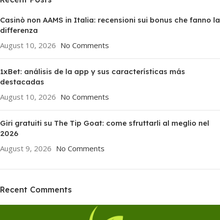
Casinò non AAMS in Italia: recensioni sui bonus che fanno la
differenza
August 10, 2026
No Comments
1xBet: análisis de la app y sus características más
destacadas
August 10, 2026
No Comments
Giri gratuiti su The Tip Goat: come sfruttarli al meglio nel
2026
August 9, 2026
No Comments
Recent Comments