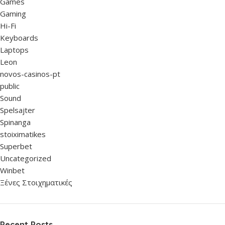
Games
Gaming
Hi-Fi
Keyboards
Laptops
Leon
novos-casinos-pt
public
Sound
Spelsajter
Spinanga
stoiximatikes
Superbet
Uncategorized
Winbet
Ξένες Στοιχηματικές
Recent Posts