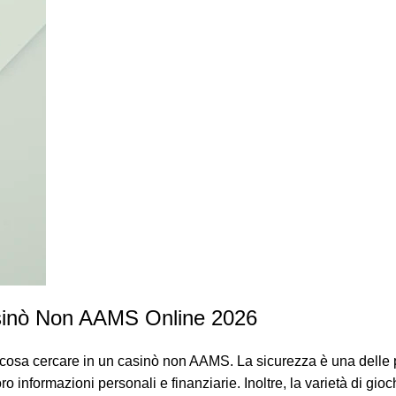
Casinò Non AAMS Online 2026
cosa cercare in un casinò non AAMS. La sicurezza è una delle p
 informazioni personali e finanziarie. Inoltre, la varietà di gioc