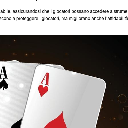
nsabile, assicurandosi che i giocatori possano accedere a strumen
scono a proteggere i giocatori, ma migliorano anche l’affidabilità