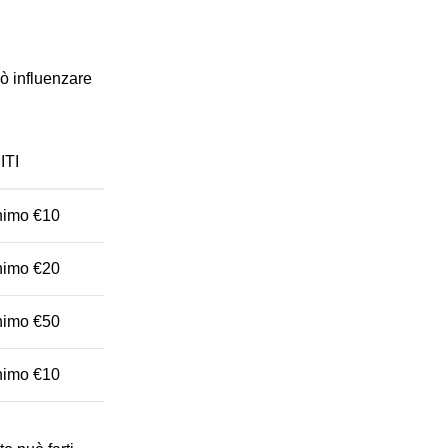
uò influenzare
ITI
nimo €10
nimo €20
nimo €50
nimo €10