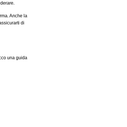
iderare.
forma. Anche la
ssicurarti di
Ecco una guida