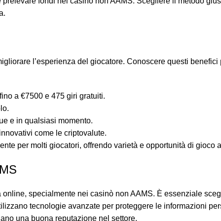
 prelevare fondi nei casinò non AAMS. Scegliere il metodo giust
a.
liorare l’esperienza del giocatore. Conoscere questi benefici p
no a €7500 e 475 giri gratuiti.
lo.
que e in qualsiasi momento.
nnovativi come le criptovalute.
te per molti giocatori, offrendo varietà e opportunità di gioco a
AAMS
ca online, specialmente nei casinò non AAMS. È essenziale sceg
tilizzano tecnologie avanzate per proteggere le informazioni per
biano una buona reputazione nel settore.