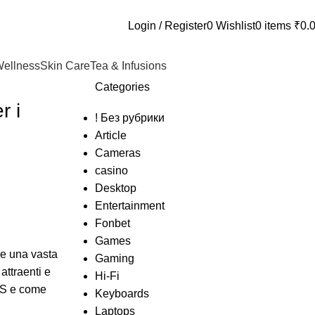
Login / Register
0
Wishlist
0
items
₹
0.
Wellness
Skin Care
Tea & Infusions
Categories
r i
! Без рубрики
Article
Cameras
casino
Desktop
Entertainment
Fonbet
Games
re una vasta
Gaming
attraenti e
Hi-Fi
AMS e come
Keyboards
Laptops