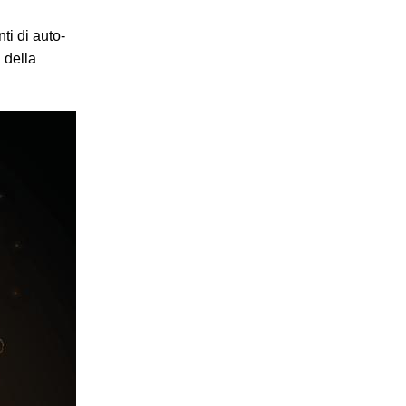
ti di auto-
 della