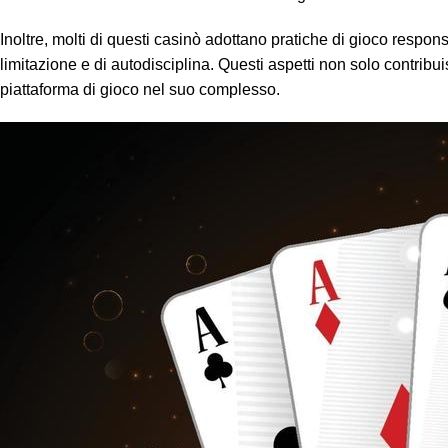
Inoltre, molti di questi casinò adottano pratiche di gioco respo
limitazione e di autodisciplina. Questi aspetti non solo contribui
piattaforma di gioco nel suo complesso.