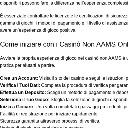
disponibili possono fare la differenza nell’esperienza complessiv
È essenziale controllare le licenze e le certificazioni di sicurez
gamma di giochi, i metodi di pagamento e il livello di assistenza
avere un’esperienza di gioco positiva.
Come iniziare con i Casinò Non AAMS Onl
Avviare la propria esperienza di gioco nei casinò non AAMS è
pratica per aiutarti a partire.
Crea un Account:
Visita il sito del casinò e segui le istruzioni p
Verifica i Tuoi Dati:
Completa la procedura di verifica per garant
Effettua un Deposito:
Scegli un metodo di pagamento e deposita
Seleziona il Tuo Gioco:
Sfoglia la selezione di giochi disponibil
Inizia a Giocare:
Una volta completati i passaggi precedenti, puo
Facilità di registrazione per iniziare rapidamente.
Sicurezza garantita attraverso processi di verifica.