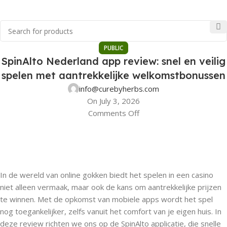
₹
0.
PUBLIC
SpinAlto Nederland app review: snel en veilig
spelen met aantrekkelijke welkomstbonussen
info@curebyherbs.com
On July 3, 2026
Comments Off
In de wereld van online gokken biedt het spelen in een casino
niet alleen vermaak, maar ook de kans om aantrekkelijke prijzen
te winnen. Met de opkomst van mobiele apps wordt het spel
nog toegankelijker, zelfs vanuit het comfort van je eigen huis. In
deze review richten we ons op de SpinAlto applicatie, die snelle