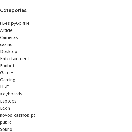
Categories
! Без рубрики
Article
Cameras
casino
Desktop
Entertainment
Fonbet
Games
Gaming
Hi-Fi
Keyboards
Laptops
Leon
novos-casinos-pt
public
Sound