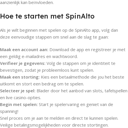
aanzienlijk kan beïnvloeden.
Hoe te starten met SpinAlto
Als je wilt beginnen met spelen op de SpinAlto app, volg dan
deze eenvoudige stappen om snel aan de slag te gaan:
Maak een account aan:
Download de app en registreer je met
een geldig e-mailadres en wachtwoord.
Verifieer je gegevens:
Volg de stappen om je identiteit te
bevestigen, zodat je probleemloos kunt spelen.
Maak een storting:
Kies een betaalmethode die jou het beste
uitkomt en stort een bedrag om te spelen.
Selecteer je spel:
Blader door het aanbod van slots, tafelspellen
en live casino-opties.
Begin met spelen:
Start je spelervaring en geniet van de
spanning!
Snel proces om je aan te melden en direct te kunnen spelen.
Veilige betalingsmogelijkheden voor directe stortingen.