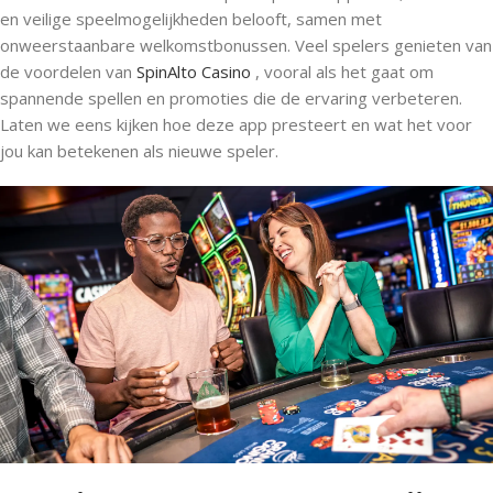
en veilige speelmogelijkheden belooft, samen met
onweerstaanbare welkomstbonussen. Veel spelers genieten van
de voordelen van
SpinAlto Casino
, vooral als het gaat om
spannende spellen en promoties die de ervaring verbeteren.
Laten we eens kijken hoe deze app presteert en wat het voor
jou kan betekenen als nieuwe speler.