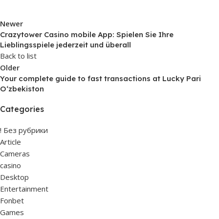
Newer
Crazytower Casino mobile App: Spielen Sie Ihre
Lieblingsspiele jederzeit und überall
Back to list
Older
Your complete guide to fast transactions at Lucky Pari
Oʻzbekiston
Categories
! Без рубрики
Article
Cameras
casino
Desktop
Entertainment
Fonbet
Games