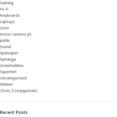
Gaming
Hi-Fi
Keyboards
Laptops
Leon
novos-casinos-pt
public
Sound
Spelsajter
Spinanga
stoiximatikes
Superbet
Uncategorized
Winbet
Ξένες Στοιχηματικές
Recent Posts