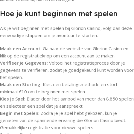
Hoe je kunt beginnen met spelen
Als je wilt beginnen met spelen bij Glorion Casino, volg dan deze
eenvoudige stappen om je avontuur te starten:
Maak een Account:
Ga naar de website van Glorion Casino en
klik op de registratieknop om een account aan te maken.
Verifieer Je Gegevens:
Voltooi het registratieproces door je
gegevens te verifiëren, zodat je goedgekeurd kunt worden voor
het spelen.
Maak een Storting:
Kies een betalingsmethode en stort
minimaal €10 om te beginnen met spelen.
Kies Je Spel:
Blader door het aanbod van meer dan 8.850 spellen
en selecteer een spel dat je aanspreekt.
Begin met Spelen:
Zodra je je spel hebt gekozen, kun je
genieten van de spannende ervaring die Glorion Casino biedt.
Gemakkelijke registratie voor nieuwe spelers