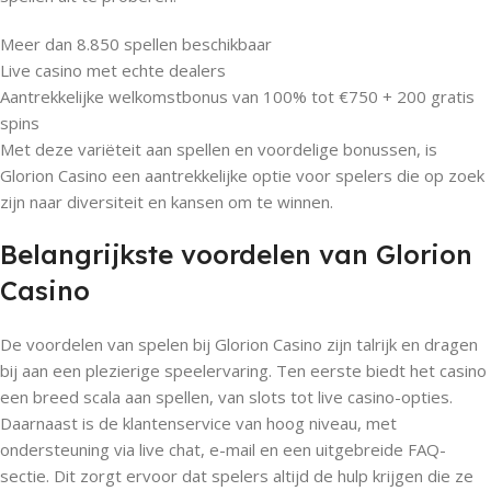
Meer dan 8.850 spellen beschikbaar
Live casino met echte dealers
Aantrekkelijke welkomstbonus van 100% tot €750 + 200 gratis
spins
Met deze variëteit aan spellen en voordelige bonussen, is
Glorion Casino een aantrekkelijke optie voor spelers die op zoek
zijn naar diversiteit en kansen om te winnen.
Belangrijkste voordelen van Glorion
Casino
De voordelen van spelen bij Glorion Casino zijn talrijk en dragen
bij aan een plezierige speelervaring. Ten eerste biedt het casino
een breed scala aan spellen, van slots tot live casino-opties.
Daarnaast is de klantenservice van hoog niveau, met
ondersteuning via live chat, e-mail en een uitgebreide FAQ-
sectie. Dit zorgt ervoor dat spelers altijd de hulp krijgen die ze