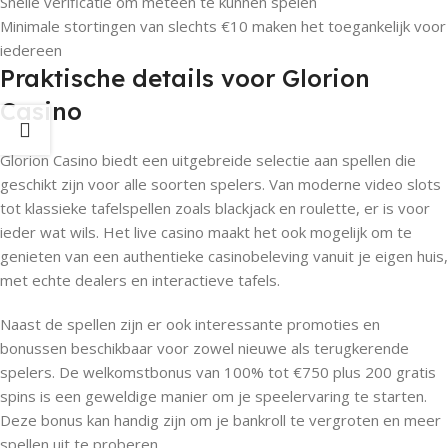
Snelle verificatie om meteen te kunnen spelen
Minimale stortingen van slechts €10 maken het toegankelijk voor
iedereen
Praktische details voor Glorion
Casino
Glorion Casino biedt een uitgebreide selectie aan spellen die
geschikt zijn voor alle soorten spelers. Van moderne video slots
tot klassieke tafelspellen zoals blackjack en roulette, er is voor
ieder wat wils. Het live casino maakt het ook mogelijk om te
genieten van een authentieke casinobeleving vanuit je eigen huis,
met echte dealers en interactieve tafels.
Naast de spellen zijn er ook interessante promoties en
bonussen beschikbaar voor zowel nieuwe als terugkerende
spelers. De welkomstbonus van 100% tot €750 plus 200 gratis
spins is een geweldige manier om je speelervaring te starten.
Deze bonus kan handig zijn om je bankroll te vergroten en meer
spellen uit te proberen.