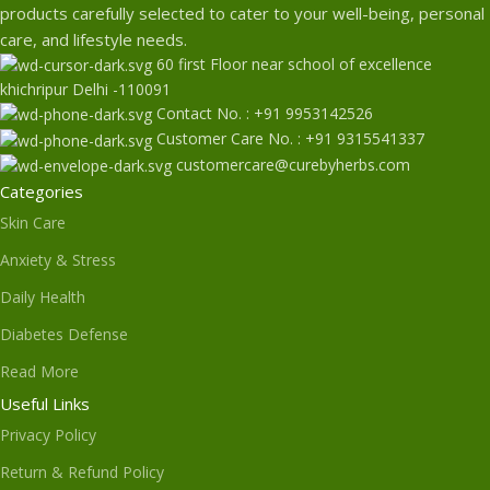
products carefully selected to cater to your well-being, personal
care, and lifestyle needs.
60 first Floor near school of excellence
khichripur Delhi -110091
Contact No. : +91 9953142526
Customer Care No. : +91 9315541337
customercare@curebyherbs.com
Categories
Skin Care
Anxiety & Stress
Daily Health
Diabetes Defense
Read More
Useful Links
Privacy Policy
Return & Refund Policy