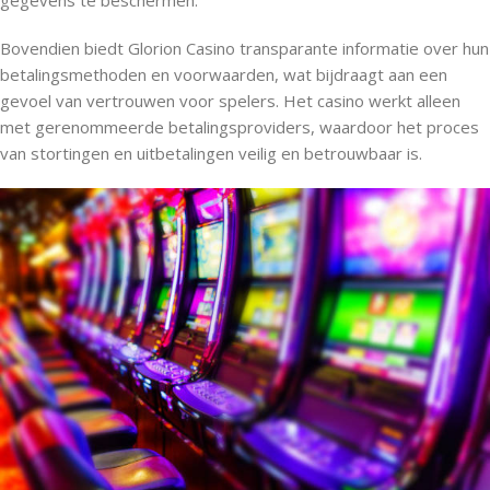
gegevens te beschermen.
Bovendien biedt Glorion Casino transparante informatie over hun
betalingsmethoden en voorwaarden, wat bijdraagt aan een
gevoel van vertrouwen voor spelers. Het casino werkt alleen
met gerenommeerde betalingsproviders, waardoor het proces
van stortingen en uitbetalingen veilig en betrouwbaar is.