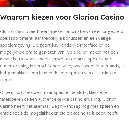
Waarom kiezen voor Glorion Casino
Glorion Casino biedt een unieke combinatie van een uitgebreid
spelassortiment, aantrekkelijke bonussen en een veilige
speelomgeving. De gebruiksvriendelijke interface en de
mogelijkheid om te genieten van live spellen maken het een
ideale keuze voor zowel nieuwe als ervaren spelers. Met
ondersteuning in verschillende talen, waaronder Nederlands, is
het gemakkelijk om binnen de voetsporen van dit casino te
treden.
Of je nu op zoek bent naar spannende slots, klassieke
tafelspellen of een authentieke live casino ervaring, Glorion
Casino heeft het allemaal. Begin vandaag nog met spelen en
ontdek zelf de mogelijkheden die dit casino te bieden heeft!