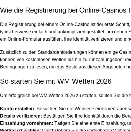
Wie die Registrierung bei Online-Casinos fü
Die Registrierung bei einem Online-Casino ist der erste Schritt
typischerweise einfach und unkompliziert gestaltet, um neuen Sp
ein Online-Formular ausfüllen, Ihre Identität verifizieren und
Zusätzlich zu den Standardanforderungen können einige Casino
können von kostenlosen Wetten bis hin zu Einzahlungsboni reic
Bedingungen zu lesen, um das Beste aus diesen Angeboten h
So starten Sie mit WM Wetten 2026
Um erfolgreich bei WM Wetten 2026 zu starten, sollten Sie die 
Konto erstellen:
Besuchen Sie die Webseite eines vertrauenswü
Details verifizieren:
Bestätigen Sie Ihre Identität durch die Ber
Einzahlung vornehmen:
Tätigen Sie eine erste Einzahlung, um
Wettmarkt wählen:
Durchstöbern Sie die verfügbaren Wettmärk