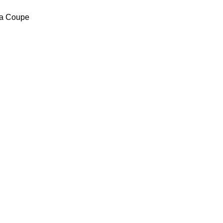
 la Coupe
ucts carefully selected to cater to your well-being, personal care
ur Delhi -110091