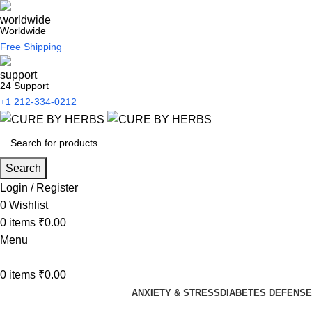
Worldwide
Free Shipping
24 Support
+1 212-334-0212
Search
Login / Register
0
Wishlist
0
items
₹
0.00
Menu
0
items
₹
0.00
ANXIETY & STRESS
DIABETES DEFENSE