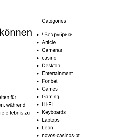
Categories
 können
! Без рубрики
Article
Cameras
casino
Desktop
Entertainment
Fonbet
Games
Gaming
iten für
Hi-Fi
en, während
Keyboards
elerlebnis zu
Laptops
Leon
novos-casinos-pt