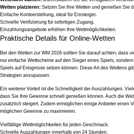
Wetten platzieren:
Setzen Sie Ihre Wetten und genießen Sie d
Einfache Kontoerstellung, ideal für Einsteiger.
Schnelle Verifizierung für sofortigen Zugang.
Einzahlungsangebote erhöhen Ihre Wettmöglichkeiten.
Praktische Details für Online-Wetten
Bei den Wetten zur WM 2026 sollten Sie darauf achten, dass v
nur einfache Wettscheine auf den Sieger eines Spiels, sonder
Spiels auf Ereignisse setzen können. Diese Art des Wettens gibt
Strategien anzupassen.
Ein weiterer Vorteil ist die Schnelligkeit der Auszahlungen. V
dass Sie Ihre Gewinne schnell genießen können. Auch die Wett
zusätzlich steigert. Zudem ermöglichen einige Anbieter einen 
möglichen Gewinne zu maximieren.
Vielfältige Wettmöglichkeiten für jeden Geschmack.
Schnelle Auszahlungen innerhalb von 24 Stunden.