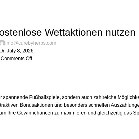
PUBLIC
ostenlose Wettaktionen nutzen
info@curebyherbs.com
On July 8, 2026
Comments Off
nur spannende Fußballspiele, sondern auch zahlreiche Möglichke
attraktiven Bonusaktionen und besonders schnellen Auszahlung
um Ihre Gewinnchancen zu maximieren und gleichzeitig das Spi