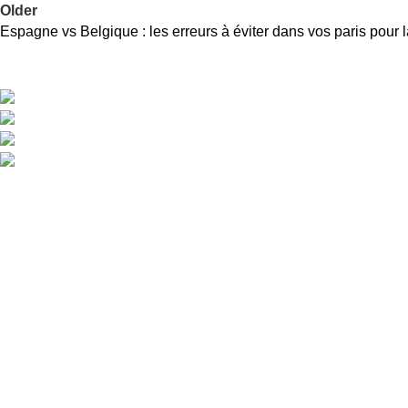
Older
Espagne vs Belgique : les erreurs à éviter dans vos paris pour
We are dedicated to offering a diverse range of high-quality prod
60 first Floor near school of excellence khichrip
Contact No. : +91 9953142526
Customer Care No. : +91 9315541337
customercare@curebyherbs.com
Categories
Skin Care
Anxiety & Stress
Daily Health
Diabetes Defense
Read More
Useful Links
Privacy Policy