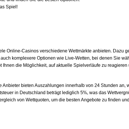
as Spiel!
iele Online-Casinos verschiedene Wettmärkte anbieten. Dazu g
n auch komplexere Optionen wie Live-Wetten, bei denen Sie wä
 Ihnen die Möglichkeit, auf aktuelle Spielverläufe zu reagieren 
iele Anbieter bieten Auszahlungen innerhalb von 24 Stunden an, 
steuer in Deutschland beträgt lediglich 5%, was das Wettverg
Vergleich von Wettquoten, um die besten Angebote zu finden und