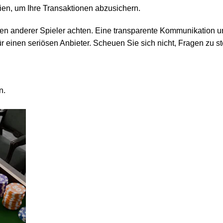
en, um Ihre Transaktionen abzusichern.
gen anderer Spieler achten. Eine transparente Kommunikation u
r einen seriösen Anbieter. Scheuen Sie sich nicht, Fragen zu st
n.