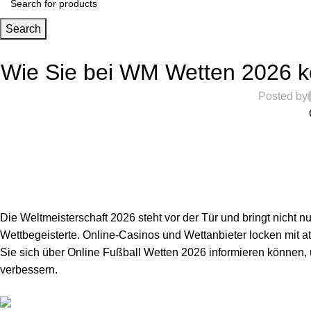
Search
Wie Sie bei WM Wetten 2026 k
Posted by
Die Weltmeisterschaft 2026 steht vor der Tür und bringt nicht 
Wettbegeisterte. Online-Casinos und Wettanbieter locken mit 
Sie sich über
Online Fußball Wetten 2026
informieren können, 
verbessern.