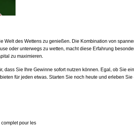
ie Welt des Wettens zu genießen. Die Kombination von spanne
ause oder unterwegs zu wetten, macht diese Erfahrung besonde
pital zu maximieren.
, dass Sie Ihre Gewinne sofort nutzen können. Egal, ob Sie ein
ieten für jeden etwas. Starten Sie noch heute und erleben Sie 
 complet pour les