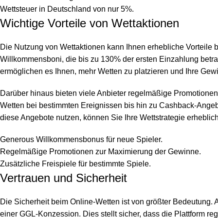
Wettsteuer in Deutschland von nur 5%.
Wichtige Vorteile von Wettaktionen
Die Nutzung von Wettaktionen kann Ihnen erhebliche Vorteile br
Willkommensboni, die bis zu 130% der ersten Einzahlung betra
ermöglichen es Ihnen, mehr Wetten zu platzieren und Ihre Ge
Darüber hinaus bieten viele Anbieter regelmäßige Promotione
Wetten bei bestimmten Ereignissen bis hin zu Cashback-Angebot
diese Angebote nutzen, können Sie Ihre Wettstrategie erheblich
Generous Willkommensbonus für neue Spieler.
Regelmäßige Promotionen zur Maximierung der Gewinne.
Zusätzliche Freispiele für bestimmte Spiele.
Vertrauen und Sicherheit
Die Sicherheit beim Online-Wetten ist von größter Bedeutung. Ac
einer GGL-Konzession. Dies stellt sicher, dass die Plattform r