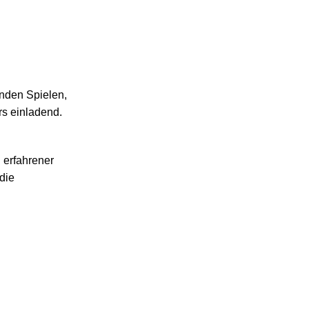
nden Spielen,
rs einladend.
 erfahrener
die