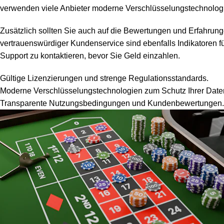
verwenden viele Anbieter moderne Verschlüsselungstechnologi
Zusätzlich sollten Sie auch auf die Bewertungen und Erfahrun
vertrauenswürdiger Kundenservice sind ebenfalls Indikatoren fü
Support zu kontaktieren, bevor Sie Geld einzahlen.
Gültige Lizenzierungen und strenge Regulationsstandards.
Moderne Verschlüsselungstechnologien zum Schutz Ihrer Date
Transparente Nutzungsbedingungen und Kundenbewertungen.