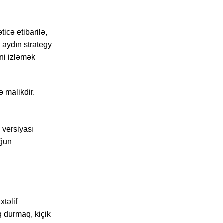
icə etibarilə,
, aydın strategy
ini izləmək
ə malikdir.
 versiyası
yğun
təlif
 durmaq, kiçik