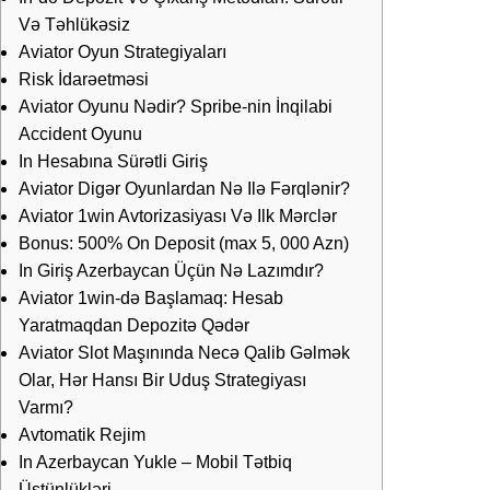
Və Təhlükəsiz
Aviator Oyun Strategiyaları
Risk İdarəetməsi
Aviator Oyunu Nədir? Spribe-nin İnqilabi
Accident Oyunu
In Hesabına Sürətli Giriş
Aviator Digər Oyunlardan Nə Ilə Fərqlənir?
Aviator 1win Avtorizasiyası Və Ilk Mərclər
Bonus: 500% On Deposit (max 5, 000 Azn)
In Giriş Azerbaycan Üçün Nə Lazımdır?
Aviator 1win-də Başlamaq: Hesab
Yaratmaqdan Depozitə Qədər
Aviator Slot Maşınında Necə Qalib Gəlmək
Olar, Hər Hansı Bir Uduş Strategiyası
Varmı?
Avtomatik Rejim
In Azerbaycan Yukle – Mobil Tətbiq
Üstünlükləri