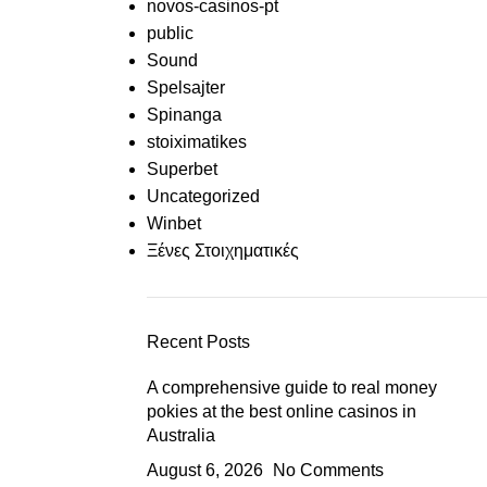
novos-casinos-pt
public
Sound
Spelsajter
Spinanga
stoiximatikes
Superbet
Uncategorized
Winbet
Ξένες Στοιχηματικές
Recent Posts
A comprehensive guide to real money
pokies at the best online casinos in
Australia
August 6, 2026
No Comments