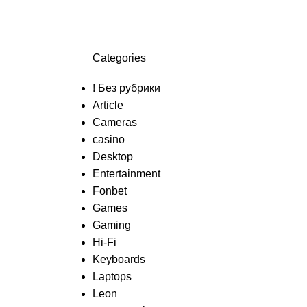
Categories
! Без рубрики
Article
Cameras
casino
Desktop
Entertainment
Fonbet
Games
Gaming
Hi-Fi
Keyboards
Laptops
Leon