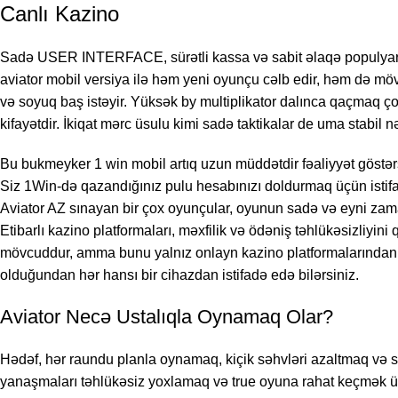
Canlı Kazino
Sadə USER INTERFACE, sürətli kassa və sabit əlaqə populyarlığı a
aviator mobil versiya ilə həm yeni oyunçu cəlb edir, həm də mövcud 
və soyuq baş istəyir. Yüksək by multiplikator dalınca qaçmaq çox
kifayətdir. İkiqat mərc üsulu kimi sadə taktikalar de uma stabil nə
Bu bukmeyker 1 win mobil artıq uzun müddətdir fəaliyyət göstərsə
Siz 1Win-də qazandığınız pulu hesabınızı doldurmaq üçün istifadə
Aviator AZ sınayan bir çox oyunçular, oyunun sadə və eyni zam
Etibarlı kazino platformaları, məxfilik və ödəniş təhlükəsizliyin
mövcuddur, amma bunu yalnız onlayn kazino platformalarından
olduğundan hər hansı bir cihazdan istifadə edə bilərsiniz.
Aviator Necə Ustalıqla Oynamaq Olar?
Hədəf, hər raundu planla oynamaq, kiçik səhvləri azaltmaq və 
yanaşmaları təhlükəsiz yoxlamaq və true oyuna rahat keçmək üç