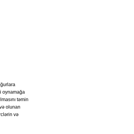
ğurlara
tli oynamağa
olmasını təmin
avə olunan
clərin və