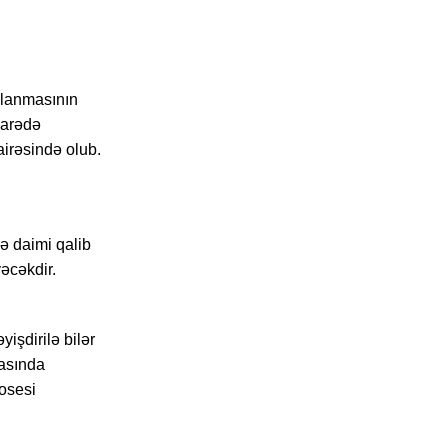
ablanmasının
barədə
airəsində olub.
ə daimi qalib
əcəkdir.
işdirilə bilər
masında
rosesi