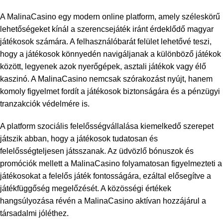
A MalinaCasino egy modern online platform, amely széleskörű
lehetőségeket kínál a szerencsejáték iránt érdeklődő magyar
játékosok számára. A felhasználóbarát felület lehetővé teszi,
hogy a játékosok könnyedén navigáljanak a különböző játékok
között, legyenek azok nyerőgépek, asztali játékok vagy élő
kaszinó. A MalinaCasino nemcsak szórakozást nyújt, hanem
komoly figyelmet fordít a játékosok biztonságára és a pénzügyi
tranzakciók védelmére is.
A platform szociális felelősségvállalása kiemelkedő szerepet
játszik abban, hogy a játékosok tudatosan és
felelősségteljesen játsszanak. Az üdvözlő bónuszok és
promóciók mellett a MalinaCasino folyamatosan figyelmezteti a
játékosokat a felelős játék fontosságára, ezáltal elősegítve a
játékfüggőség megelőzését. A közösségi értékek
hangsúlyozása révén a MalinaCasino aktívan hozzájárul a
társadalmi jóléthez.