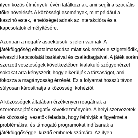
ilyen közös élmények révén találkoznak, ami segíti a szociális
tőke növelését. A közösségi események, mint például a
kaszinó estek, lehetőséget adnak az interakcióra és a
kapcsolatok elmélyítésére.
Azonban a negatív aspektusok is jelen vannak. A
játékfüggőség elhatalmasodása miatt sok ember elszigetelődik,
elveszíti kapcsolatát barátaival és családtagjaival. A játék során
szerzett veszteségek következtében kialakuló szégyenérzet
sokakat arra kényszerít, hogy elkerüljék a társaságot, ami
fokozza a magányosság érzését. Ez a folyamat hosszú távon
súlyosan károsíthatja a közösségi kohéziót.
A közösségek általában érzékenyen reagálnak a
szerencsejáték negatív következményeire. A helyi szervezetek
és közösségi vezetők feladata, hogy felhívják a figyelmet a
problémákra, és támogató programokat indítsanak a
játékfüggőséggel küzdő emberek számára. Az ilyen