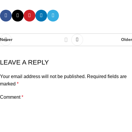
Newer
Older
LEAVE A REPLY
Your email address will not be published.
Required fields are
marked
*
Comment
*