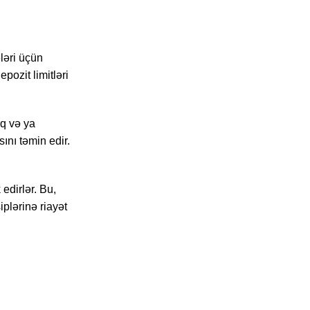
ləri üçün
pozit limitləri
aq və ya
ını təmin edir.
 edirlər. Bu,
plərinə riayət