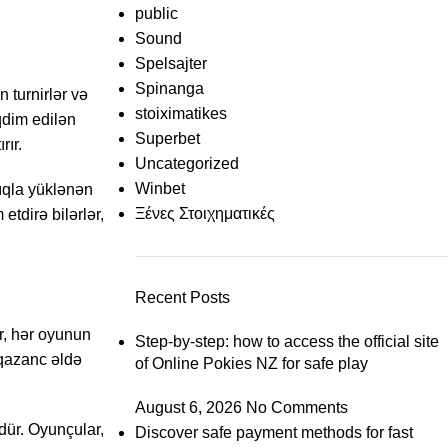
public
Sound
Spelsajter
Spinanga
 turnirlər və
stoiximatikes
qdim edilən
Superbet
rır.
Uncategorized
Winbet
lıqla yüklənən
Ξένες Στοιχηματικές
tdirə bilərlər,
Recent Posts
r, hər oyunun
Step-by-step: how to access the official site
 qazanc əldə
of Online Pokies NZ for safe play
August 6, 2026
No Comments
dür. Oyunçular,
Discover safe payment methods for fast