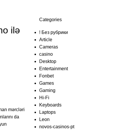
Categories
o ilə
! Без рубрики
Article
Cameras
casino
Desktop
Entertainment
Fonbet
Games
Gaming
Hi-Fi
Keyboards
dman mərcləri
Laptops
nlarını da
Leon
oyun
novos-casinos-pt