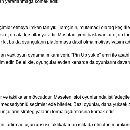
dan yararlanmağa kömək edir.
çimlər etməyə imkan tanıyır. Həmçinin, mütəmadi olaraq keçirilən
i üçün əla fürsətlər yaradır. Məsələn, yeni başlayanlar üçün tə
 ki, bu da oyunçuların platformaya daxil olma motivasiyasını artı
lən vaxt oyun oynama imkanı verir. “Pin Up yukle” əmri ilə asan
im edir. Beləliklə, oyunçular evdən kənarda da oyunlarını davam e
və taktikalar mövcuddur. Məsələn, slot oyunlarında istifadəçilə
a məqsədyönlü seçimlər edə bilərlər. Bəzi oyunlar, daha yüksək
oyunçuların strategiyalarını formalaşdırmasına kömək edir.
rını artırmaq üçün xüsusi taktikalardan istifadə etmələri mümkün