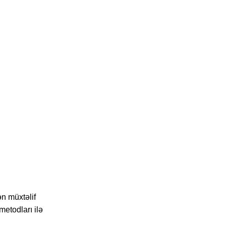
ən müxtəlif
metodları ilə