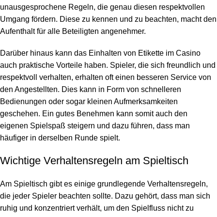
unausgesprochene Regeln, die genau diesen respektvollen
Umgang fördern. Diese zu kennen und zu beachten, macht den
Aufenthalt für alle Beteiligten angenehmer.
Darüber hinaus kann das Einhalten von Etikette im Casino
auch praktische Vorteile haben. Spieler, die sich freundlich und
respektvoll verhalten, erhalten oft einen besseren Service von
den Angestellten. Dies kann in Form von schnelleren
Bedienungen oder sogar kleinen Aufmerksamkeiten
geschehen. Ein gutes Benehmen kann somit auch den
eigenen Spielspaß steigern und dazu führen, dass man
häufiger in derselben Runde spielt.
Wichtige Verhaltensregeln am Spieltisch
Am Spieltisch gibt es einige grundlegende Verhaltensregeln,
die jeder Spieler beachten sollte. Dazu gehört, dass man sich
ruhig und konzentriert verhält, um den Spielfluss nicht zu