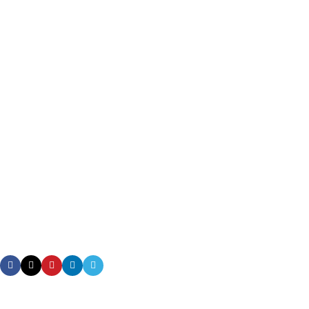
Useful Links
Privacy Policy
Return & Refund Policy
Terms & Conditions
Shipping Policy
FAQ
Customer Link
About Us
Contact Us
Order Track
My Order
Subscribe us
Download App on Mobile: