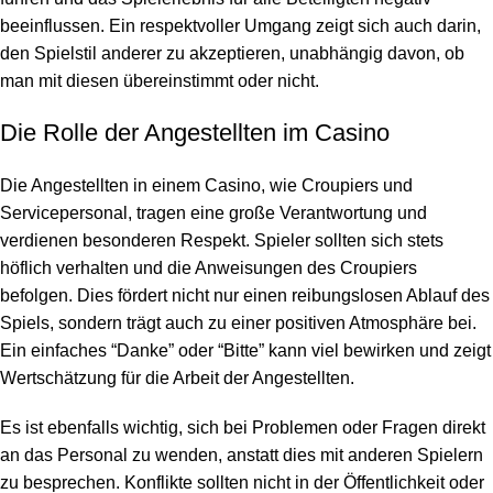
beeinflussen. Ein respektvoller Umgang zeigt sich auch darin,
den Spielstil anderer zu akzeptieren, unabhängig davon, ob
man mit diesen übereinstimmt oder nicht.
Die Rolle der Angestellten im Casino
Die Angestellten in einem Casino, wie Croupiers und
Servicepersonal, tragen eine große Verantwortung und
verdienen besonderen Respekt. Spieler sollten sich stets
höflich verhalten und die Anweisungen des Croupiers
befolgen. Dies fördert nicht nur einen reibungslosen Ablauf des
Spiels, sondern trägt auch zu einer positiven Atmosphäre bei.
Ein einfaches “Danke” oder “Bitte” kann viel bewirken und zeigt
Wertschätzung für die Arbeit der Angestellten.
Es ist ebenfalls wichtig, sich bei Problemen oder Fragen direkt
an das Personal zu wenden, anstatt dies mit anderen Spielern
zu besprechen. Konflikte sollten nicht in der Öffentlichkeit oder