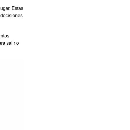
jugar. Estas
 decisiones
entos
a salir o