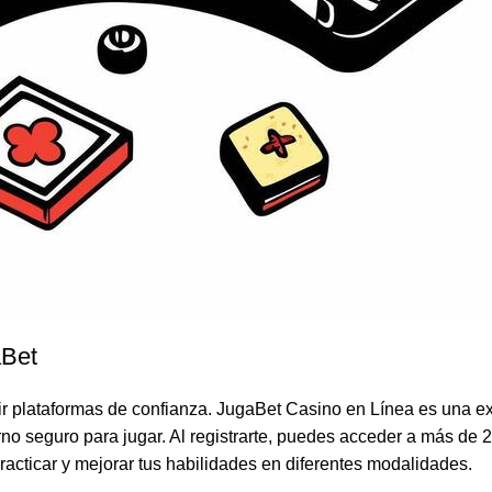
aBet
gir plataformas de confianza. JugaBet Casino en Línea es una e
no seguro para jugar. Al registrarte, puedes acceder a más de 
racticar y mejorar tus habilidades en diferentes modalidades.