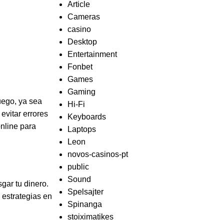
Article
Cameras
casino
Desktop
Entertainment
Fonbet
Games
Gaming
uego, ya sea
Hi-Fi
evitar errores
Keyboards
nline
para
Laptops
Leon
novos-casinos-pt
public
Sound
gar tu dinero.
Spelsajter
 estrategias en
Spinanga
stoiximatikes