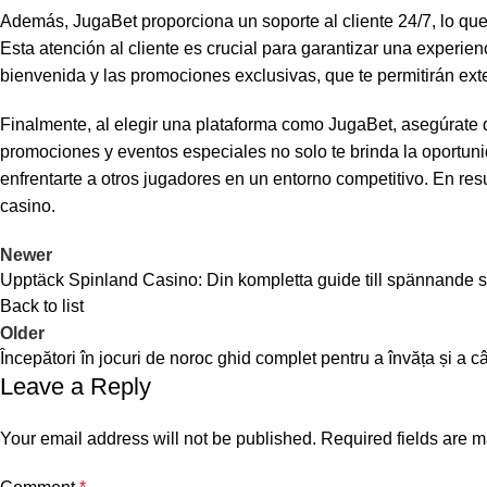
Además, JugaBet proporciona un soporte al cliente 24/7, lo que
Esta atención al cliente es crucial para garantizar una experie
bienvenida y las promociones exclusivas, que te permitirán ext
Finalmente, al elegir una plataforma como JugaBet, asegúrate 
promociones y eventos especiales no solo te brinda la oportuni
enfrentarte a otros jugadores en un entorno competitivo. En re
casino.
Newer
Upptäck Spinland Casino: Din kompletta guide till spännande 
Back to list
Older
Începători în jocuri de noroc ghid complet pentru a învăța și a c
Leave a Reply
Your email address will not be published.
Required fields are 