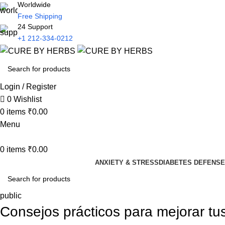
Worldwide
Free Shipping
24 Support
+1 212-334-0212
Login / Register
0
Wishlist
0
items
₹
0.00
Menu
0
items
₹
0.00
ANXIETY & STRESS
DIABETES DEFENSE
public
Consejos prácticos para mejorar tus