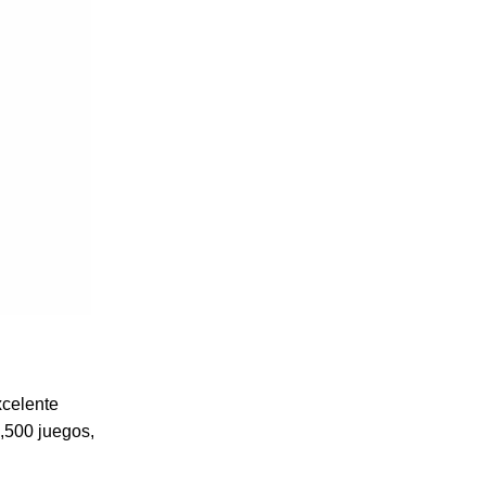
xcelente
2,500 juegos,