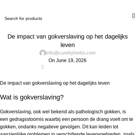
₹
0.
PUBLIC
De impact van gokverslaving op het dagelijks
leven
info@curebyherbs.com
On June 19, 2026
0
De impact van gokverslaving op het dagelijks leven
Wat is gokverslaving?
Gokverslaving, ook wel bekend als pathologisch gokken, is
een gedragsstoornis waarbij een persoon de drang voelt om te
gokken, ondanks negatieve gevolgen. Dit kan leiden tot
aanzienlijke problemen in verschillende levensgebieden, zoals