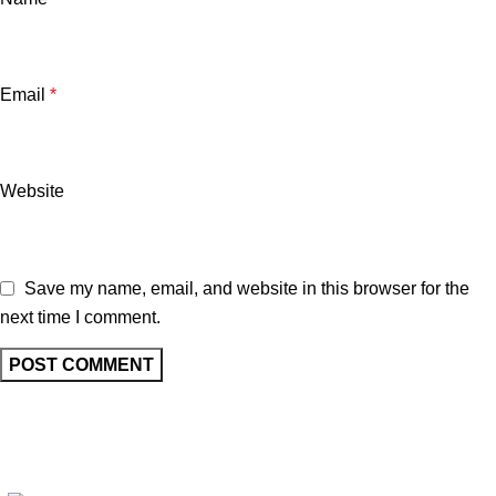
Email
*
Website
Save my name, email, and website in this browser for the
next time I comment.
We are dedicated to offering a diverse range of high-quality
products carefully selected to cater to your well-being, personal
care, and lifestyle needs.