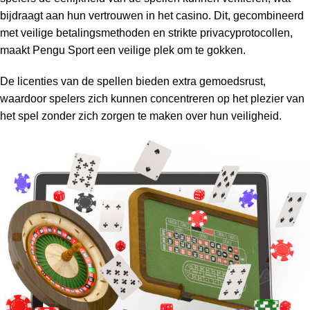
bijdraagt aan hun vertrouwen in het casino. Dit, gecombineerd
met veilige betalingsmethoden en strikte privacyprotocollen,
maakt Pengu Sport een veilige plek om te gokken.
De licenties van de spellen bieden extra gemoedsrust,
waardoor spelers zich kunnen concentreren op het plezier van
het spel zonder zich zorgen te maken over hun veiligheid.