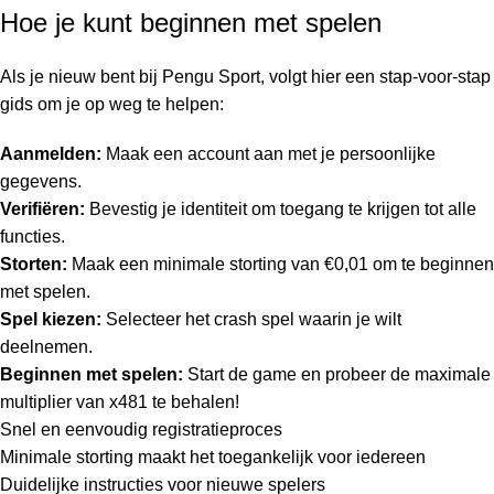
Hoe je kunt beginnen met spelen
Als je nieuw bent bij Pengu Sport, volgt hier een stap-voor-stap
gids om je op weg te helpen:
Aanmelden:
Maak een account aan met je persoonlijke
gegevens.
Verifiëren:
Bevestig je identiteit om toegang te krijgen tot alle
functies.
Storten:
Maak een minimale storting van €0,01 om te beginnen
met spelen.
Spel kiezen:
Selecteer het crash spel waarin je wilt
deelnemen.
Beginnen met spelen:
Start de game en probeer de maximale
multiplier van x481 te behalen!
Snel en eenvoudig registratieproces
Minimale storting maakt het toegankelijk voor iedereen
Duidelijke instructies voor nieuwe spelers