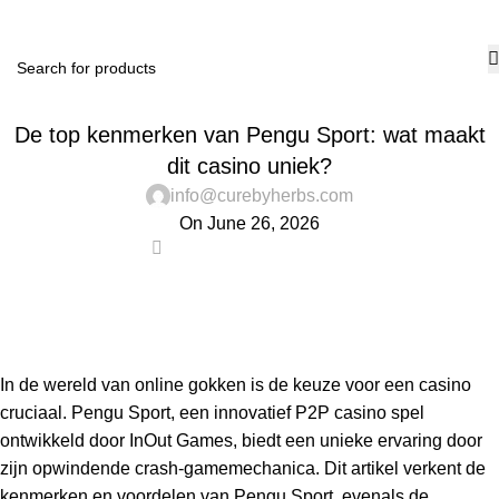
₹
0.
PUBLIC
De top kenmerken van Pengu Sport: wat maakt
dit casino uniek?
info@curebyherbs.com
On June 26, 2026
0
In de wereld van online gokken is de keuze voor een casino
cruciaal. Pengu Sport, een innovatief P2P casino spel
ontwikkeld door InOut Games, biedt een unieke ervaring door
zijn opwindende crash-gamemechanica. Dit artikel verkent de
kenmerken en voordelen van Pengu Sport, evenals de