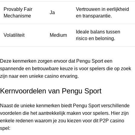
Provably Fair
Vertrouwen in eerlijkheid
Ja
Mechanisme
en transparantie.
Ideale balans tussen
Volatiliteit
Medium
risico en beloning.
Deze kenmerken zorgen ervoor dat Pengu Sport een
spannende en betrouwbare keuze is voor spelers die op zoek
zijn naar een unieke casino ervaring.
Kernvoordelen van Pengu Sport
Naast de unieke kenmerken biedt Pengu Sport verschillende
voordelen die het aantrekkelijk maken voor spelers. Hier zijn
enkele redenen waarom je zou kiezen voor dit P2P casino
spel: