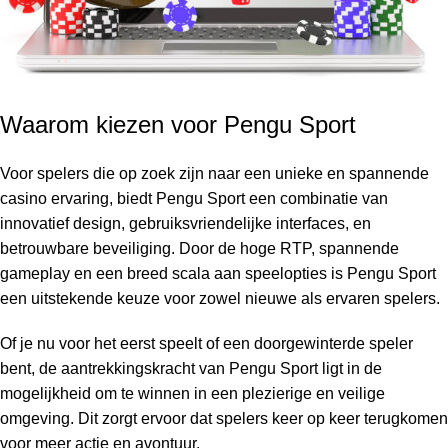
Waarom kiezen voor Pengu Sport
Voor spelers die op zoek zijn naar een unieke en spannende
casino ervaring, biedt Pengu Sport een combinatie van
innovatief design, gebruiksvriendelijke interfaces, en
betrouwbare beveiliging. Door de hoge RTP, spannende
gameplay en een breed scala aan speelopties is Pengu Sport
een uitstekende keuze voor zowel nieuwe als ervaren spelers.
Of je nu voor het eerst speelt of een doorgewinterde speler
bent, de aantrekkingskracht van Pengu Sport ligt in de
mogelijkheid om te winnen in een plezierige en veilige
omgeving. Dit zorgt ervoor dat spelers keer op keer terugkomen
voor meer actie en avontuur.