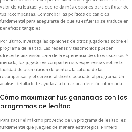
valor de tu lealtad, ya que te da más opciones para disfrutar de
tus recompensas. Comprobar las políticas de canje es
fundamental para asegurarte de que tu esfuerzo se traduce en
beneficios tangibles.
Por último, investiga las opiniones de otros jugadores sobre el
programa de lealtad. Las reseñas y testimonios pueden
ofrecerte una visión clara de la experiencia de otros usuarios. A
menudo, los jugadores comparten sus experiencias sobre la
facilidad de acumulación de puntos, la calidad de las
recompensas y el servicio al cliente asociado al programa. Un
análisis detallado te ayudará a tomar una decisión informada.
Cómo maximizar tus ganancias con los
programas de lealtad
Para sacar el máximo provecho de un programa de lealtad, es
fundamental que juegues de manera estratégica. Primero,