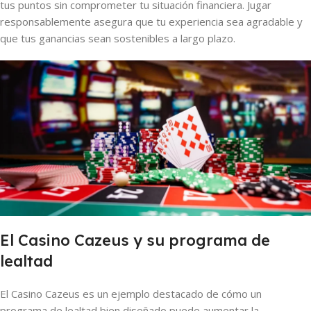
tus puntos sin comprometer tu situación financiera. Jugar
responsablemente asegura que tu experiencia sea agradable y
que tus ganancias sean sostenibles a largo plazo.
El Casino Cazeus y su programa de
lealtad
El Casino Cazeus es un ejemplo destacado de cómo un
programa de lealtad bien diseñado puede aumentar la