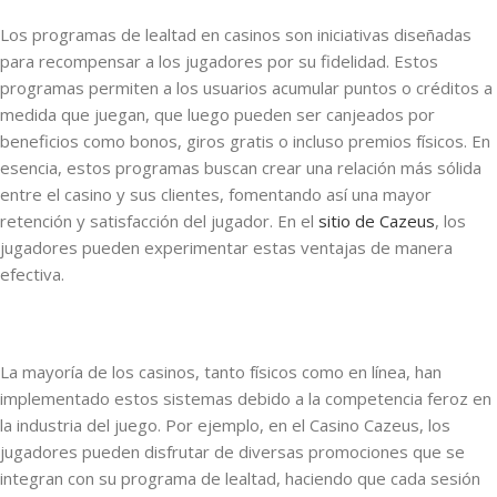
Los programas de lealtad en casinos son iniciativas diseñadas
para recompensar a los jugadores por su fidelidad. Estos
programas permiten a los usuarios acumular puntos o créditos a
medida que juegan, que luego pueden ser canjeados por
beneficios como bonos, giros gratis o incluso premios físicos. En
esencia, estos programas buscan crear una relación más sólida
entre el casino y sus clientes, fomentando así una mayor
retención y satisfacción del jugador. En el
sitio de Cazeus
, los
jugadores pueden experimentar estas ventajas de manera
efectiva.
La mayoría de los casinos, tanto físicos como en línea, han
implementado estos sistemas debido a la competencia feroz en
la industria del juego. Por ejemplo, en el Casino Cazeus, los
jugadores pueden disfrutar de diversas promociones que se
integran con su programa de lealtad, haciendo que cada sesión