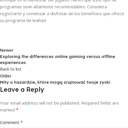
programas sean altamente recomendables. Considera
registrarte y comenzar a disfrutar de los beneficios que ofrece
su programa de lealtad.
Newer
Exploring the differences online gaming versus offline
experiences
Back to list
Older
Mity o hazardzie, które mogą zrujnować twoje zyski
Leave a Reply
Your email address will not be published.
Required fields are
*
marked
*
Comment