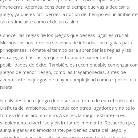
financieras. Además, considera el tiempo que vas a dedicar al
juego, ya que es fácil perder la noción del tiempo en un ambiente
tan estimulante como el de un casino.
Conocer las reglas de los juegos que deseas jugar es crucial.
Muchos casinos ofrecen sesiones de introducción o guías para
principiantes. Tómate el tiempo para aprender las reglas y las
estrategias básicas, ya que esto puede aumentar tus
posibilidades de éxito. También, es recomendable comenzar con
juegos de menor riesgo, como las tragamonedas, antes de
aventurarte en juegos de mayor complejidad como el póker o la
ruleta.
No olvides que el juego debe ser una forma de entretenimiento.
Disfruta del ambiente, interactúa con otros jugadores y no te lo
tomes demasiado en serio. A veces, la mejor estrategia es
simplemente divertirse y disfrutar del momento. Recuerda que,
aunque ganar es emocionante, perder es parte del juego, y
aprender a manejar tanto las victorias como las derrotas es