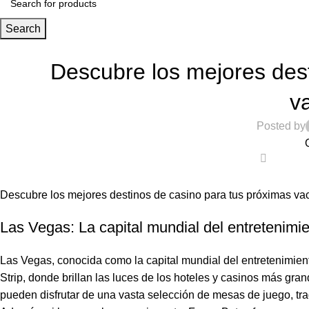
Search
Descubre los mejores dest
v
Posted by
0
Descubre los mejores destinos de casino para tus próximas va
Las Vegas: La capital mundial del entretenimi
Las Vegas, conocida como la capital mundial del entretenimient
Strip, donde brillan las luces de los hoteles y casinos más gr
pueden disfrutar de una vasta selección de mesas de juego, tr