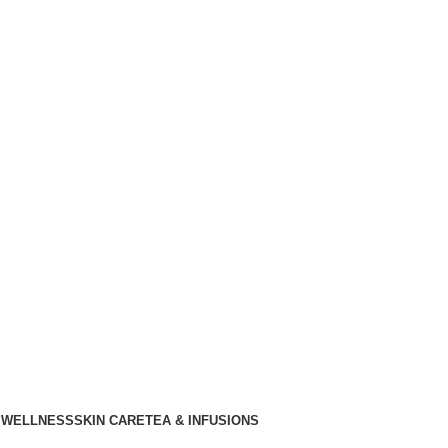
 WELLNESS
SKIN CARE
TEA & INFUSIONS