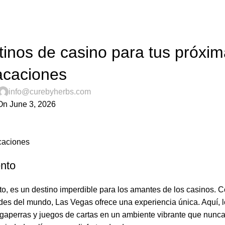
PUBLIC
inos de casino para tus próxi
acaciones
info@curebyherbs.com
On June 3, 2026
caciones
ento
o, es un destino imperdible para los amantes de los casinos. C
andes del mundo, Las Vegas ofrece una experiencia única. Aquí, 
agaperras y juegos de cartas en un ambiente vibrante que nunc