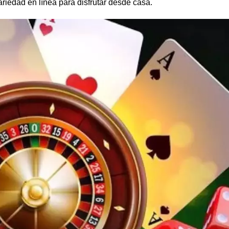
riedad en línea para disfrutar desde casa.