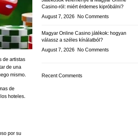
Casino-ról: miért érdemes kipróbálni?
August 7, 2026
No Comments
Magyar Online Casino játékok: hogyan
válassz a széles kínálatból?
August 7, 2026
No Comments
 de artistas
tar de una
juego mismo.
Recent Comments
amas de
los hoteles.
oso por su