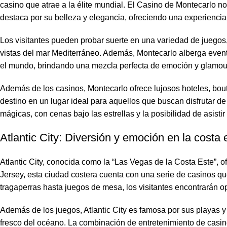
casino que atrae a la élite mundial. El Casino de Montecarlo n
destaca por su belleza y elegancia, ofreciendo una experienci
Los visitantes pueden probar suerte en una variedad de juegos, 
vistas del mar Mediterráneo. Además, Montecarlo alberga event
el mundo, brindando una mezcla perfecta de emoción y glamou
Además de los casinos, Montecarlo ofrece lujosos hoteles, bout
destino en un lugar ideal para aquellos que buscan disfrutar
mágicas, con cenas bajo las estrellas y la posibilidad de asist
Atlantic City: Diversión y emoción en la costa 
Atlantic City, conocida como la “Las Vegas de la Costa Este”,
Jersey, esta ciudad costera cuenta con una serie de casinos q
tragaperras hasta juegos de mesa, los visitantes encontrarán o
Además de los juegos, Atlantic City es famosa por sus playas y 
fresco del océano. La combinación de entretenimiento de casino