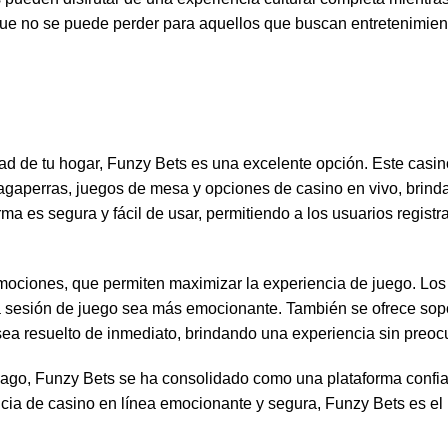
que no se puede perder para aquellos que buscan entretenimient
dad de tu hogar, Funzy Bets es una excelente opción. Este casin
agaperras, juegos de mesa y opciones de casino en vivo, brind
a es segura y fácil de usar, permitiendo a los usuarios registr
mociones, que permiten maximizar la experiencia de juego. Los
 sesión de juego sea más emocionante. También se ofrece sopor
sea resuelto de inmediato, brindando una experiencia sin preo
pago, Funzy Bets se ha consolidado como una plataforma confia
ia de casino en línea emocionante y segura, Funzy Bets es el 