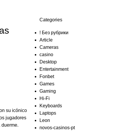
Categories
mas
! Без рубрики
Article
Cameras
casino
Desktop
Entertainment
Fonbet
Games
Gaming
Hi-Fi
Keyboards
on su icónico
Laptops
los jugadores
Leon
a duerme.
novos-casinos-pt