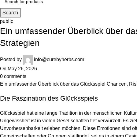
Search
public
Ein umfassender Überblick über da
Strategien
Posted by
info@curebyherbs.com
On May 26, 2026
0
comments
Ein umfassender Überblick über das Glücksspiel Chancen, Ris
Die Faszination des Glücksspiels
Glücksspiel hat eine lange Tradition in der menschlichen Kultur,
Ungewissheit ist in vielen Gesellschaften tief verwurzelt. Es 
Unvorhersehbarkeit erleben möchten. Diese Emotionen sind oft s
Gemeinschaften oder Gruppen stattfindet, sei es in einem Casi