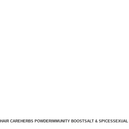
HAIR CARE
HERBS POWDER
IMMUNITY BOOST
SALT & SPICES
SEXUAL