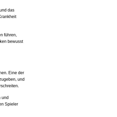
 und das
Krankheit
n führen,
siken bewusst
hen. Eine der
uszugeben, und
schreiten.
n und
en Spieler