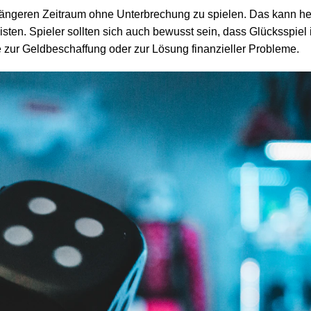
längeren Zeitraum ohne Unterbrechung zu spielen. Das kann hel
sten. Spieler sollten sich auch bewusst sein, dass Glücksspiel i
e zur Geldbeschaffung oder zur Lösung finanzieller Probleme.