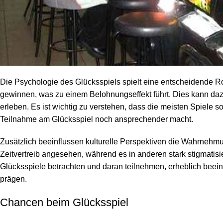
Die Psychologie des Glücksspiels spielt eine entscheidende Ro
gewinnen, was zu einem Belohnungseffekt führt. Dies kann dazu 
erleben. Es ist wichtig zu verstehen, dass die meisten Spiele s
Teilnahme am Glücksspiel noch ansprechender macht.
Zusätzlich beeinflussen kulturelle Perspektiven die Wahrnehmun
Zeitvertreib angesehen, während es in anderen stark stigmatis
Glücksspiele betrachten und daran teilnehmen, erheblich beei
prägen.
Chancen beim Glücksspiel