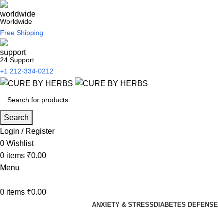
Worldwide
Free Shipping
24 Support
+1 212-334-0212
Search
Login / Register
0
Wishlist
0
items
₹
0.00
Menu
0
items
₹
0.00
ANXIETY & STRESS
DIABETES DEFENSE