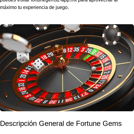
máximo tu experiencia de juego.
Descripción General de Fortune Gems