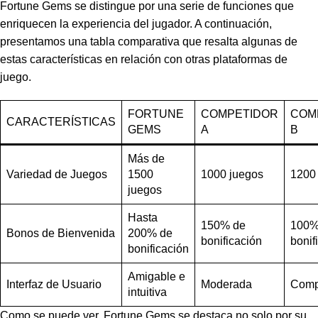
Fortune Gems se distingue por una serie de funciones que
enriquecen la experiencia del jugador. A continuación,
presentamos una tabla comparativa que resalta algunas de
estas características en relación con otras plataformas de
juego.
FORTUNE
COMPETIDOR
COM
CARACTERÍSTICAS
GEMS
A
B
Más de
Variedad de Juegos
1500
1000 juegos
1200
juegos
Hasta
150% de
100%
Bonos de Bienvenida
200% de
bonificación
bonif
bonificación
Amigable e
Interfaz de Usuario
Moderada
Comp
intuitiva
Como se puede ver, Fortune Gems se destaca no solo por su