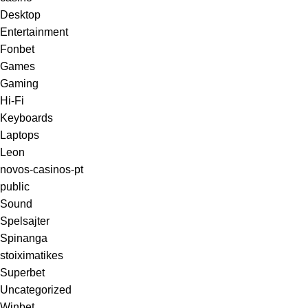
Desktop
Entertainment
Fonbet
Games
Gaming
Hi-Fi
Keyboards
Laptops
Leon
novos-casinos-pt
public
Sound
Spelsajter
Spinanga
stoiximatikes
Superbet
Uncategorized
Winbet