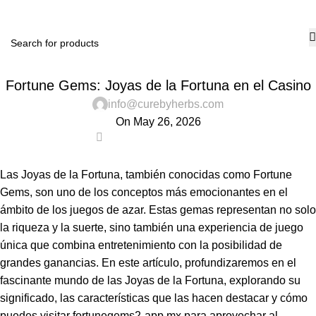
₹
0.
PUBLIC
Fortune Gems: Joyas de la Fortuna en el Casino
info@curebyherbs.com
On May 26, 2026
0
Las Joyas de la Fortuna, también conocidas como Fortune
Gems, son uno de los conceptos más emocionantes en el
ámbito de los juegos de azar. Estas gemas representan no solo
la riqueza y la suerte, sino también una experiencia de juego
única que combina entretenimiento con la posibilidad de
grandes ganancias. En este artículo, profundizaremos en el
fascinante mundo de las Joyas de la Fortuna, explorando su
significado, las características que las hacen destacar y cómo
puedes visitar
fortunegems2-app.mx
para aprovechar al