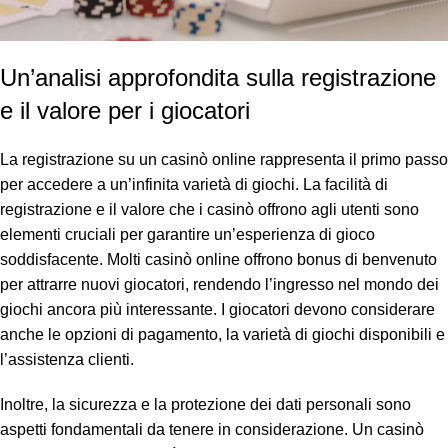
Un’analisi approfondita sulla registrazione
e il valore per i giocatori
La registrazione su un casinò online rappresenta il primo passo
per accedere a un’infinita varietà di giochi. La facilità di
registrazione e il valore che i casinò offrono agli utenti sono
elementi cruciali per garantire un’esperienza di gioco
soddisfacente. Molti casinò online offrono bonus di benvenuto
per attrarre nuovi giocatori, rendendo l’ingresso nel mondo dei
giochi ancora più interessante. I giocatori devono considerare
anche le opzioni di pagamento, la varietà di giochi disponibili e
l’assistenza clienti.
Inoltre, la sicurezza e la protezione dei dati personali sono
aspetti fondamentali da tenere in considerazione. Un casinò