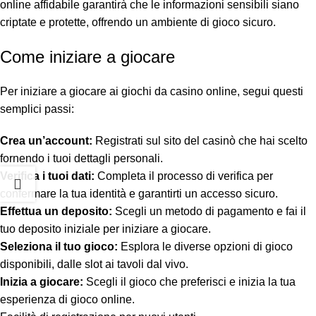
online affidabile garantirà che le informazioni sensibili siano
criptate e protette, offrendo un ambiente di gioco sicuro.
Come iniziare a giocare
Per iniziare a giocare ai giochi da casino online, segui questi
semplici passi:
Crea un’account:
Registrati sul sito del casinò che hai scelto
fornendo i tuoi dettagli personali.
Verifica i tuoi dati:
Completa il processo di verifica per
confermare la tua identità e garantirti un accesso sicuro.
Effettua un deposito:
Scegli un metodo di pagamento e fai il
tuo deposito iniziale per iniziare a giocare.
Seleziona il tuo gioco:
Esplora le diverse opzioni di gioco
disponibili, dalle slot ai tavoli dal vivo.
Inizia a giocare:
Scegli il gioco che preferisci e inizia la tua
esperienza di gioco online.