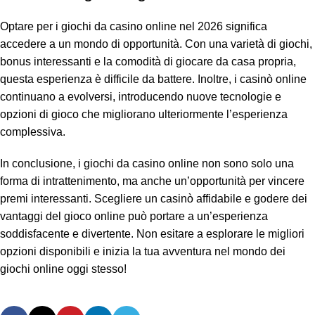
Optare per i giochi da casino online nel 2026 significa
accedere a un mondo di opportunità. Con una varietà di giochi,
bonus interessanti e la comodità di giocare da casa propria,
questa esperienza è difficile da battere. Inoltre, i casinò online
continuano a evolversi, introducendo nuove tecnologie e
opzioni di gioco che migliorano ulteriormente l’esperienza
complessiva.
In conclusione, i giochi da casino online non sono solo una
forma di intrattenimento, ma anche un’opportunità per vincere
premi interessanti. Scegliere un casinò affidabile e godere dei
vantaggi del gioco online può portare a un’esperienza
soddisfacente e divertente. Non esitare a esplorare le migliori
opzioni disponibili e inizia la tua avventura nel mondo dei
giochi online oggi stesso!