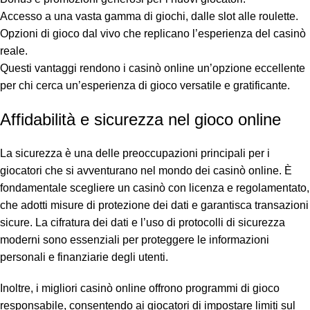
Accesso a una vasta gamma di giochi, dalle slot alle roulette.
Opzioni di gioco dal vivo che replicano l’esperienza del casinò
reale.
Questi vantaggi rendono i casinò online un’opzione eccellente
per chi cerca un’esperienza di gioco versatile e gratificante.
Affidabilità e sicurezza nel gioco online
La sicurezza è una delle preoccupazioni principali per i
giocatori che si avventurano nel mondo dei casinò online. È
fondamentale scegliere un casinò con licenza e regolamentato,
che adotti misure di protezione dei dati e garantisca transazioni
sicure. La cifratura dei dati e l’uso di protocolli di sicurezza
moderni sono essenziali per proteggere le informazioni
personali e finanziarie degli utenti.
Inoltre, i migliori casinò online offrono programmi di gioco
responsabile, consentendo ai giocatori di impostare limiti sul