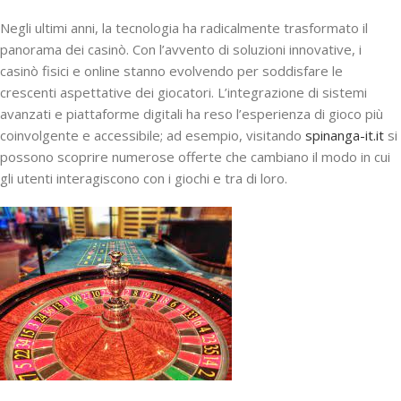
Negli ultimi anni, la tecnologia ha radicalmente trasformato il
panorama dei casinò. Con l’avvento di soluzioni innovative, i
casinò fisici e online stanno evolvendo per soddisfare le
crescenti aspettative dei giocatori. L’integrazione di sistemi
avanzati e piattaforme digitali ha reso l’esperienza di gioco più
coinvolgente e accessibile; ad esempio, visitando
spinanga-it.it
si
possono scoprire numerose offerte che cambiano il modo in cui
gli utenti interagiscono con i giochi e tra di loro.