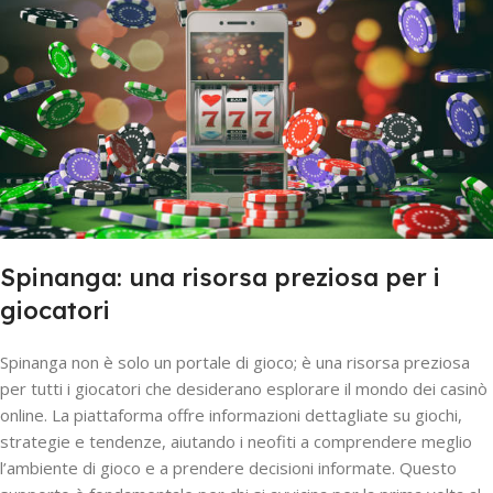
Spinanga: una risorsa preziosa per i
giocatori
Spinanga non è solo un portale di gioco; è una risorsa preziosa
per tutti i giocatori che desiderano esplorare il mondo dei casinò
online. La piattaforma offre informazioni dettagliate su giochi,
strategie e tendenze, aiutando i neofiti a comprendere meglio
l’ambiente di gioco e a prendere decisioni informate. Questo