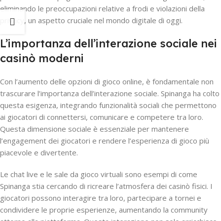
eliminando le preoccupazioni relative a frodi e violazioni della
privacy, un aspetto cruciale nel mondo digitale di oggi.
L’importanza dell’interazione sociale nei
casinò moderni
Con l’aumento delle opzioni di gioco online, è fondamentale non
trascurare l’importanza dell’interazione sociale. Spinanga ha colto
questa esigenza, integrando funzionalità sociali che permettono
ai giocatori di connettersi, comunicare e competere tra loro.
Questa dimensione sociale è essenziale per mantenere
l’engagement dei giocatori e rendere l’esperienza di gioco più
piacevole e divertente.
Le chat live e le sale da gioco virtuali sono esempi di come
Spinanga stia cercando di ricreare l’atmosfera dei casinò fisici. I
giocatori possono interagire tra loro, partecipare a tornei e
condividere le proprie esperienze, aumentando la community