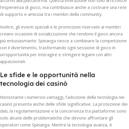
attorno alla piattaforma. Questa interazione non solo arricchisce
l’esperienza di gioco, ma contribuisce anche a costruire una rete
di supporto e amicizia tra i membri della community.
Inoltre, gli eventi speciali e le promozioni riservate ai membri
creano occasioni di socializzazione che rendono il gioco ancora
più entusiasmante. Spinanga riesce a combinare la competizione
con il divertimento, trasformando ogni sessione di gioco in
un’opportunità per interagire e stringere legami con altri
appassionati.
Le sfide e le opportunità nella
tecnologia dei casinò
Nonostante i numerosi vantaggi, l’adozione della tecnologia nei
casinò presenta anche delle sfide significative. La protezione dei
dati, la regolamentazione e la concorrenza tra piattaforme sono
solo alcune delle problematiche che devono affrontare gli
operatori come Spinanga. Mentre la tecnologia avanza, è