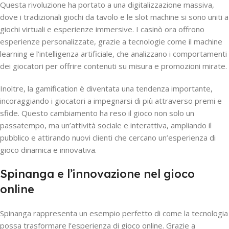
Questa rivoluzione ha portato a una digitalizzazione massiva,
dove i tradizionali giochi da tavolo e le slot machine si sono uniti a
giochi virtuali e esperienze immersive. I casinò ora offrono
esperienze personalizzate, grazie a tecnologie come il machine
learning e l’intelligenza artificiale, che analizzano i comportamenti
dei giocatori per offrire contenuti su misura e promozioni mirate.
Inoltre, la gamification è diventata una tendenza importante,
incoraggiando i giocatori a impegnarsi di più attraverso premi e
sfide. Questo cambiamento ha reso il gioco non solo un
passatempo, ma un’attività sociale e interattiva, ampliando il
pubblico e attirando nuovi clienti che cercano un’esperienza di
gioco dinamica e innovativa.
Spinanga e l’innovazione nel gioco
online
Spinanga rappresenta un esempio perfetto di come la tecnologia
possa trasformare l’esperienza di gioco online. Grazie a