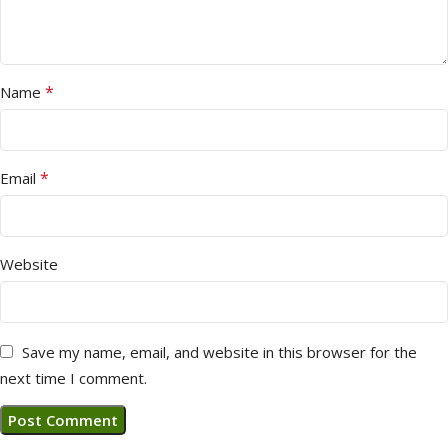
*
Name
*
Email
Website
Save my name, email, and website in this browser for the
next time I comment.