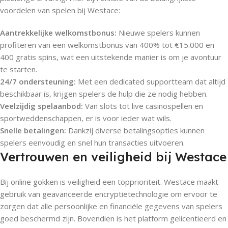
voordelen van spelen bij Westace:
Aantrekkelijke welkomstbonus:
Nieuwe spelers kunnen
profiteren van een welkomstbonus van 400% tot €15.000 en
400 gratis spins, wat een uitstekende manier is om je avontuur
te starten.
24/7 ondersteuning:
Met een dedicated supportteam dat altijd
beschikbaar is, krijgen spelers de hulp die ze nodig hebben.
Veelzijdig spelaanbod:
Van slots tot live casinospellen en
sportweddenschappen, er is voor ieder wat wils.
Snelle betalingen:
Dankzij diverse betalingsopties kunnen
spelers eenvoudig en snel hun transacties uitvoeren.
Vertrouwen en veiligheid bij Westace
Bij online gokken is veiligheid een topprioriteit. Westace maakt
gebruik van geavanceerde encryptietechnologie om ervoor te
zorgen dat alle persoonlijke en financiële gegevens van spelers
goed beschermd zijn. Bovendien is het platform gelicentieerd en