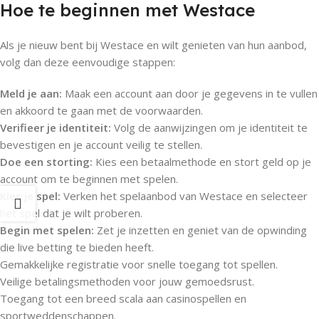
Hoe te beginnen met Westace
Als je nieuw bent bij Westace en wilt genieten van hun aanbod,
volg dan deze eenvoudige stappen:
Meld je aan:
Maak een account aan door je gegevens in te vullen
en akkoord te gaan met de voorwaarden.
Verifieer je identiteit:
Volg de aanwijzingen om je identiteit te
bevestigen en je account veilig te stellen.
Doe een storting:
Kies een betaalmethode en stort geld op je
account om te beginnen met spelen.
Kies je spel:
Verken het spelaanbod van Westace en selecteer
het spel dat je wilt proberen.
Begin met spelen:
Zet je inzetten en geniet van de opwinding
die live betting te bieden heeft.
Gemakkelijke registratie voor snelle toegang tot spellen.
Veilige betalingsmethoden voor jouw gemoedsrust.
Toegang tot een breed scala aan casinospellen en
sportweddenschappen.