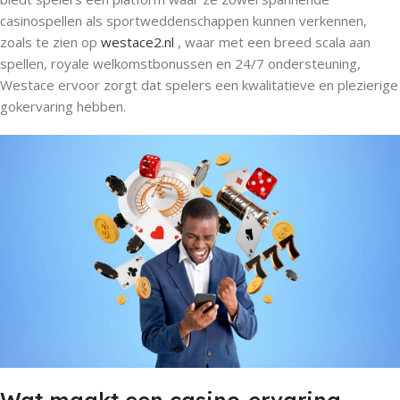
casinospellen als sportweddenschappen kunnen verkennen,
zoals te zien op
westace2.nl
, waar met een breed scala aan
spellen, royale welkomstbonussen en 24/7 ondersteuning,
Westace ervoor zorgt dat spelers een kwalitatieve en plezierige
gokervaring hebben.