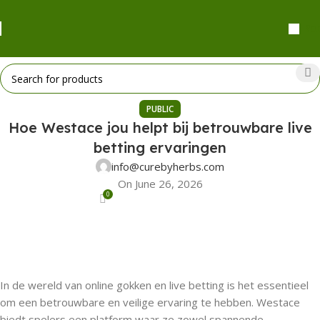
₹
0.
PUBLIC
Hoe Westace jou helpt bij betrouwbare live
betting ervaringen
info@curebyherbs.com
On June 26, 2026
0
In de wereld van online gokken en live betting is het essentieel
om een betrouwbare en veilige ervaring te hebben. Westace
biedt spelers een platform waar ze zowel spannende