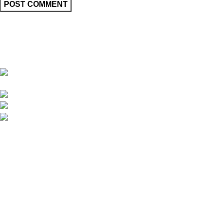
We are dedicated to offering a diverse range of high-quality
products carefully selected to cater to your well-being, personal
care, and lifestyle needs.
60 first Floor near school of excellence
khichripur Delhi -110091
Contact No. : +91 9953142526
Customer Care No. : +91 9315541337
customercare@curebyherbs.com
Categories
Skin Care
Anxiety & Stress
Daily Health
Diabetes Defense
Read More