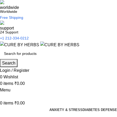
Worldwide
Free Shipping
24 Support
+1 212-334-0212
Search
Login / Register
0
Wishlist
0
items
₹
0.00
Menu
0
items
₹
0.00
ANXIETY & STRESS
DIABETES DEFENSE