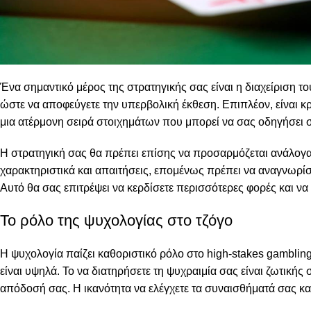
Ένα σημαντικό μέρος της στρατηγικής σας είναι η διαχείριση του
ώστε να αποφεύγετε την υπερβολική έκθεση. Επιπλέον, είναι κρ
μια ατέρμονη σειρά στοιχημάτων που μπορεί να σας οδηγήσει 
Η στρατηγική σας θα πρέπει επίσης να προσαρμόζεται ανάλογα με
χαρακτηριστικά και απαιτήσεις, επομένως πρέπει να αναγνωρίσετ
Αυτό θα σας επιτρέψει να κερδίσετε περισσότερες φορές και να
Το ρόλο της ψυχολογίας στο τζόγο
Η ψυχολογία παίζει καθοριστικό ρόλο στο high-stakes gambling.
είναι υψηλά. Το να διατηρήσετε τη ψυχραιμία σας είναι ζωτική
απόδοσή σας. Η ικανότητα να ελέγχετε τα συναισθήματά σας κα