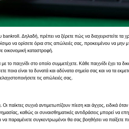
 bankroll. Δηλαδή, πρέπει να ξέρετε πώς να διαχειριστείτε τα χ
ίσιμο να ορίσετε όρια στις απώλειές σας, προκειμένου να μην 
σε οικονομική καταστροφή.
 το παιχνίδι στο οποίο συμμετέχετε. Κάθε παιχνίδι έχει τα δικ
ε ποια είναι τα δυνατά και αδύνατα σημεία σας και να τα εκμετα
 ελαχιστοποιήσετε τις απώλειές σας.
 Οι παίκτες συχνά αντιμετωπίζουν πίεση και άγχος, ειδικά όταν
ς σημασίας, καθώς οι συναισθηματικές αντιδράσεις μπορεί να επ
ι να παραμένετε συγκεντρωμένοι θα σας βοηθήσει να παίξετε πι