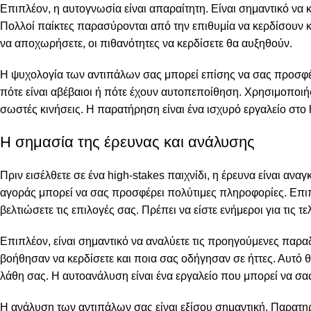
Επιπλέον, η αυτογνωσία είναι απαραίτητη. Είναι σημαντικό να 
Πολλοί παίκτες παρασύρονται από την επιθυμία να κερδίσουν κα
να αποχωρήσετε, οι πιθανότητες να κερδίσετε θα αυξηθούν.
Η ψυχολογία των αντιπάλων σας μπορεί επίσης να σας προσφέρ
πότε είναι αβέβαιοι ή πότε έχουν αυτοπεποίθηση. Χρησιμοποιήσ
σωστές κινήσεις. Η παρατήρηση είναι ένα ισχυρό εργαλείο στο 
Η σημασία της έρευνας και ανάλυσης
Πριν εισέλθετε σε ένα high-stakes παιχνίδι, η έρευνα είναι αν
αγοράς μπορεί να σας προσφέρει πολύτιμες πληροφορίες. Επιπλέ
βελτιώσετε τις επιλογές σας. Πρέπει να είστε ενήμεροι για τις τε
Επιπλέον, είναι σημαντικό να αναλύετε τις προηγούμενες παραδό
βοήθησαν να κερδίσετε και ποια σας οδήγησαν σε ήττες. Αυτό 
λάθη σας. Η αυτοανάλυση είναι ένα εργαλείο που μπορεί να σας
Η ανάλυση των αντιπάλων σας είναι εξίσου σημαντική. Παρατηρή