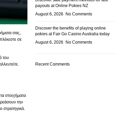
payouts at Online Pokies NZ
August 6, 2026
No Comments
Discover the benefits of playing online
ρήματα σας,
pokies at Fair Go Casino Australia today
μπλέκεστε σε
August 6, 2026
No Comments
ά του
λλευτείτε.
Recent Comments
 τα στοιχήματα
ηρεάσουν την
ο στρατηγικά.