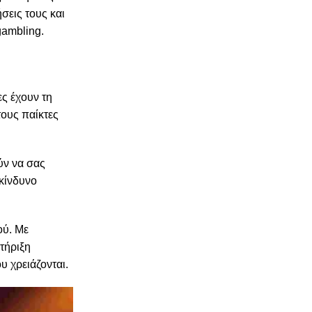
σεις τους και
gambling.
ες έχουν τη
τους παίκτες
ύν να σας
 κίνδυνο
ού. Με
τήριξη
υ χρειάζονται.