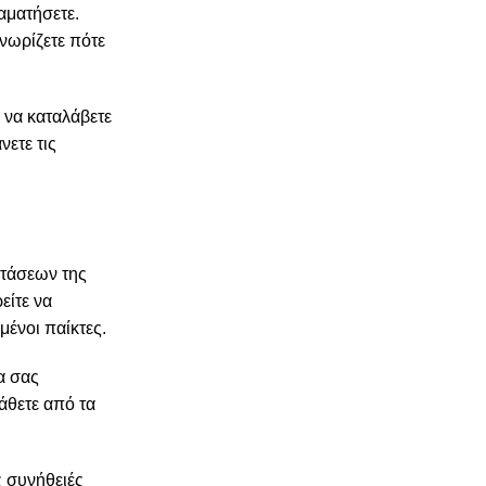
αματήσετε.
γνωρίζετε πότε
 να καταλάβετε
ετε τις
 τάσεων της
είτε να
μένοι παίκτες.
α σας
άθετε από τα
ς συνήθειές