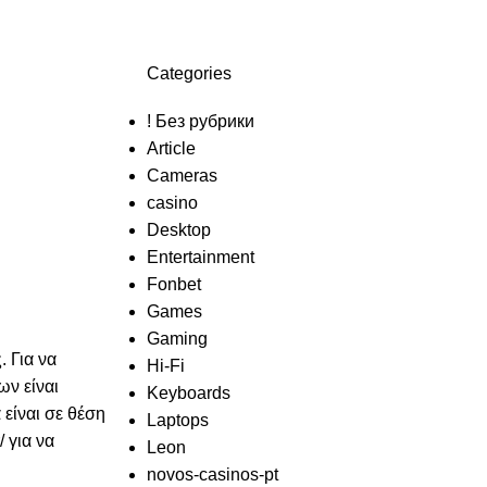
Categories
! Без рубрики
Article
Cameras
casino
Desktop
Entertainment
Fonbet
Games
Gaming
. Για να
Hi-Fi
ων είναι
Keyboards
 είναι σε θέση
Laptops
/
για να
Leon
novos-casinos-pt