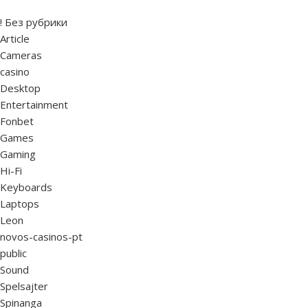
! Без рубрики
Article
Cameras
casino
Desktop
Entertainment
Fonbet
Games
Gaming
Hi-Fi
Keyboards
Laptops
Leon
novos-casinos-pt
public
Sound
Spelsajter
Spinanga