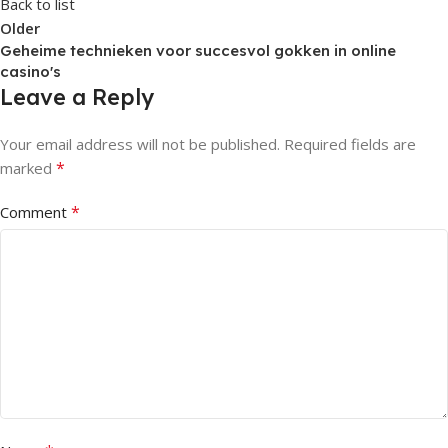
Back to list
Older
Geheime technieken voor succesvol gokken in online
casino's
Leave a Reply
Your email address will not be published.
Required fields are
*
marked
*
Comment