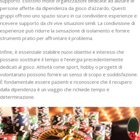
supporto. Esistono molte organizzazioni dedicate ad aiutare le
persone affette da dipendenza da gioco d’azzardo. Questi
gruppi offrono uno spazio sicuro in cui condividere esperienze e
ricevere supporto da chi vive situazioni simili. La condivisione di
esperienze può ridurre la sensazione di isolamento e fornire
strumenti pratici per affrontare il problema.
Infine, è essenziale stabilire nuovi obiettivi e interessi che
possano sostituire il tempo e l’energia precedentemente
dedicati al gioco. Attività come sport, hobby o progetti di
volontariato possono fornire un senso di scopo e soddisfazione.
È fondamentale essere pazienti e riconoscere che il recupero
dalla dipendenza è un viaggio che richiede tempo e
determinazione.