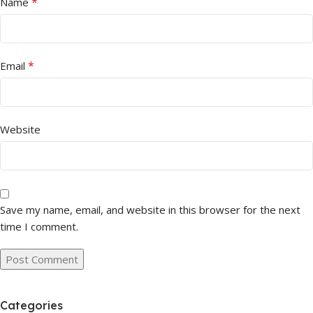
*
Name
*
Email
Website
Save my name, email, and website in this browser for the next
time I comment.
Categories