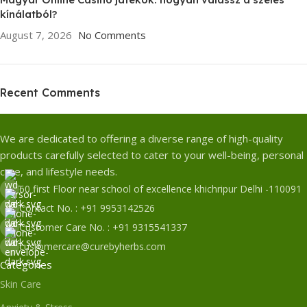
kínálatból?
August 7, 2026
No Comments
Recent Comments
We are dedicated to offering a diverse range of high-quality
products carefully selected to cater to your well-being, personal
care, and lifestyle needs.
60 first Floor near school of excellence khichripur Delhi -110091
Contact No. : +91 9953142526
Customer Care No. : +91 9315541337
customercare@curebyherbs.com
Categories
Skin Care