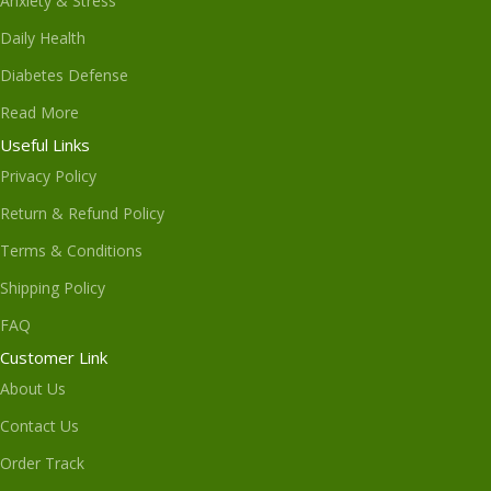
Anxiety & Stress
Daily Health
Diabetes Defense
Read More
Useful Links
Privacy Policy
Return & Refund Policy
Terms & Conditions
Shipping Policy
FAQ
Customer Link
About Us
Contact Us
Order Track