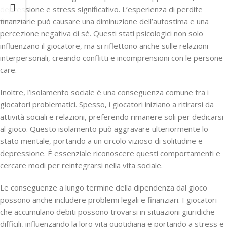
depressione e stress significativo. L’esperienza di perdite
finanziarie può causare una diminuzione dell’autostima e una
percezione negativa di sé. Questi stati psicologici non solo
influenzano il giocatore, ma si riflettono anche sulle relazioni
interpersonali, creando conflitti e incomprensioni con le persone
care.
Inoltre, l’isolamento sociale è una conseguenza comune tra i
giocatori problematici. Spesso, i giocatori iniziano a ritirarsi da
attività sociali e relazioni, preferendo rimanere soli per dedicarsi
al gioco. Questo isolamento può aggravare ulteriormente lo
stato mentale, portando a un circolo vizioso di solitudine e
depressione. È essenziale riconoscere questi comportamenti e
cercare modi per reintegrarsi nella vita sociale.
Le conseguenze a lungo termine della dipendenza dal gioco
possono anche includere problemi legali e finanziari. I giocatori
che accumulano debiti possono trovarsi in situazioni giuridiche
difficili, influenzando la loro vita quotidiana e portando a stress e