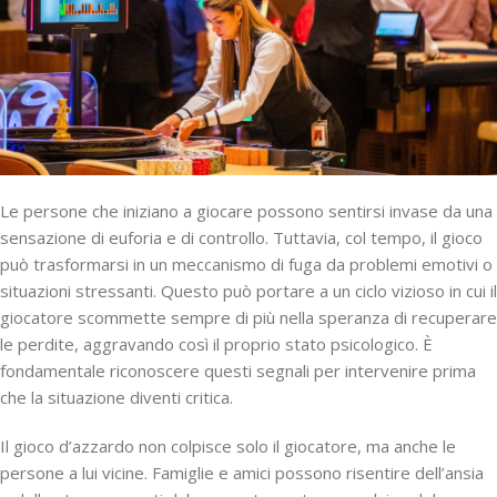
Le persone che iniziano a giocare possono sentirsi invase da una
sensazione di euforia e di controllo. Tuttavia, col tempo, il gioco
può trasformarsi in un meccanismo di fuga da problemi emotivi o
situazioni stressanti. Questo può portare a un ciclo vizioso in cui il
giocatore scommette sempre di più nella speranza di recuperare
le perdite, aggravando così il proprio stato psicologico. È
fondamentale riconoscere questi segnali per intervenire prima
che la situazione diventi critica.
Il gioco d’azzardo non colpisce solo il giocatore, ma anche le
persone a lui vicine. Famiglie e amici possono risentire dell’ansia