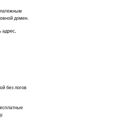
 платежным
новной домен.
 адрес,
ой без логов
бесплатные
у.