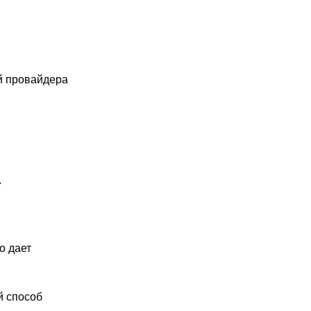
й провайдера
.
о дает
й способ