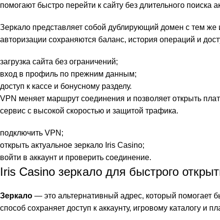
помогают быстро перейти к сайту без длительного поиска а
Зеркало представляет собой дублирующий домен с тем же
авторизации сохраняются баланс, история операций и дост
загрузка сайта без ограничений;
вход в профиль по прежним данным;
доступ к кассе и бонусному разделу.
VPN меняет маршрут соединения и позволяет открыть плат
сервис с высокой скоростью и защитой трафика.
подключить VPN;
открыть актуальное зеркало Iris Casino;
войти в аккаунт и проверить соединение.
Iris Casino зеркало для быстрого откры
Зеркало
— это альтернативный адрес, который помогает б
способ сохраняет доступ к аккаунту, игровому каталогу и 