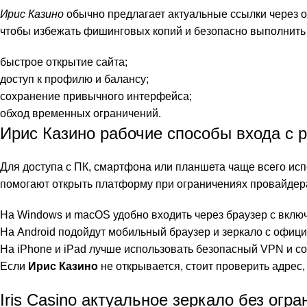
Ирис Казино
обычно предлагает актуальные ссылки через 
чтобы избежать фишинговых копий и безопасно выполнить 
быстрое открытие сайта;
доступ к профилю и балансу;
сохранение привычного интерфейса;
обход временных ограничений.
Ирис Казино рабочие способы входа с 
Для доступа с ПК, смартфона или планшета чаще всего ис
помогают открыть платформу при ограничениях провайдера 
На Windows и macOS удобно входить через браузер с вк
На Android подойдут мобильный браузер и зеркало с офиц
На iPhone и iPad лучше использовать безопасный VPN и со
Если
Ирис Казино
не открывается, стоит проверить адрес,
Iris Casino актуальное зеркало без огр