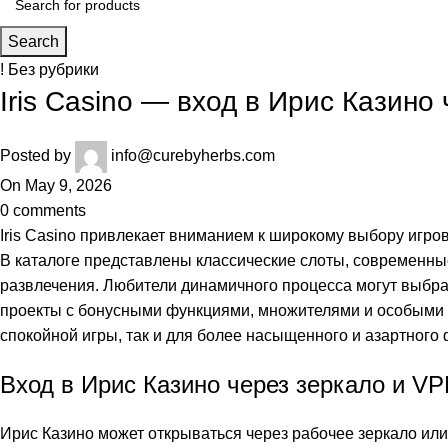
Search
! Без рубрики
Iris Casino — вход в Ирис Казино
Posted by
info@curebyherbs.com
On May 9, 2026
0
comments
Iris Casino привлекает вниманием к широкому выбору игро
В каталоге представлены классические слоты, современны
развлечения. Любители динамичного процесса могут выбр
проекты с бонусными функциями, множителями и особыми с
спокойной игры, так и для более насыщенного и азартного
Вход в Ирис Казино через зеркало и V
Ирис Казино может открываться через рабочее зеркало или