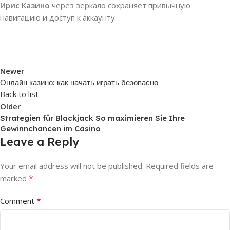
Ирис Казино
через зеркало сохраняет привычную
навигацию и доступ к аккаунту.
Newer
Онлайн казино: как начать играть безопасно
Back to list
Older
Strategien für Blackjack So maximieren Sie Ihre
Gewinnchancen im Casino
Leave a Reply
Your email address will not be published.
Required fields are
*
marked
*
Comment