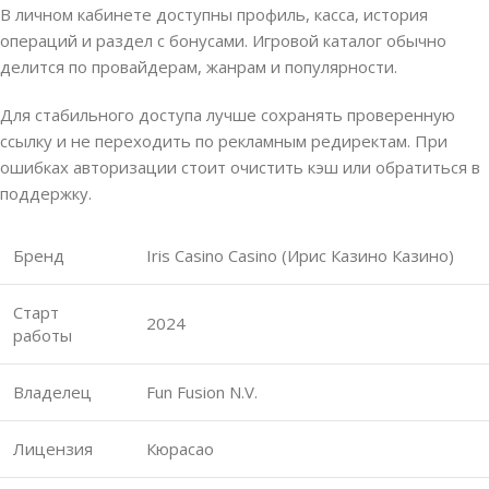
В личном кабинете доступны профиль, касса, история
операций и раздел с бонусами. Игровой каталог обычно
делится по провайдерам, жанрам и популярности.
Для стабильного доступа лучше сохранять проверенную
ссылку и не переходить по рекламным редиректам. При
ошибках авторизации стоит очистить кэш или обратиться в
поддержку.
Бренд
Iris Casino Casino (Ирис Казино Казино)
Старт
2024
работы
Владелец
Fun Fusion N.V.
Лицензия
Кюрасао