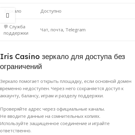
Зеркало
Доступно
💬 Служба
Чат, почта, Telegram
поддержки
Iris Casino зеркало для доступа без
ограничений
Зеркало помогает открыть площадку, если основной домен
временно недоступен. Через него сохраняется доступ к
аккаунту, балансу, играм и разделу поддержки.
Проверяйте адрес через официальные каналы.
Не вводите данные на сомнительных копиях.
Используйте защищенное соединение и играйте
ответственно.