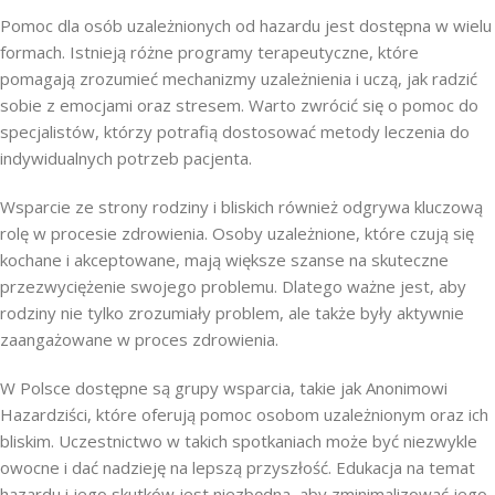
Pomoc dla osób uzależnionych od hazardu jest dostępna w wielu
formach. Istnieją różne programy terapeutyczne, które
pomagają zrozumieć mechanizmy uzależnienia i uczą, jak radzić
sobie z emocjami oraz stresem. Warto zwrócić się o pomoc do
specjalistów, którzy potrafią dostosować metody leczenia do
indywidualnych potrzeb pacjenta.
Wsparcie ze strony rodziny i bliskich również odgrywa kluczową
rolę w procesie zdrowienia. Osoby uzależnione, które czują się
kochane i akceptowane, mają większe szanse na skuteczne
przezwyciężenie swojego problemu. Dlatego ważne jest, aby
rodziny nie tylko zrozumiały problem, ale także były aktywnie
zaangażowane w proces zdrowienia.
W Polsce dostępne są grupy wsparcia, takie jak Anonimowi
Hazardziści, które oferują pomoc osobom uzależnionym oraz ich
bliskim. Uczestnictwo w takich spotkaniach może być niezwykle
owocne i dać nadzieję na lepszą przyszłość. Edukacja na temat
hazardu i jego skutków jest niezbędna, aby zminimalizować jego