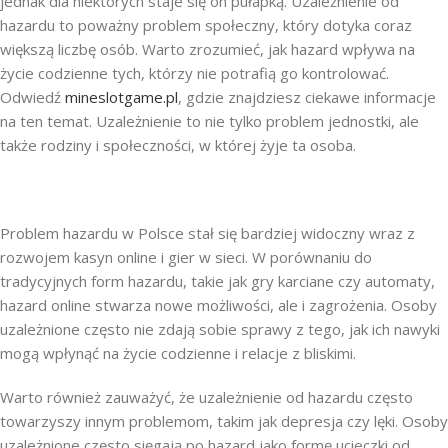
jednak dla niektórych staje się on pułapką. Uzależnienie od
hazardu to poważny problem społeczny, który dotyka coraz
większą liczbę osób. Warto zrozumieć, jak hazard wpływa na
życie codzienne tych, którzy nie potrafią go kontrolować.
Odwiedź
mineslotgame.pl
, gdzie znajdziesz ciekawe informacje
na ten temat. Uzależnienie to nie tylko problem jednostki, ale
także rodziny i społeczności, w której żyje ta osoba.
Problem hazardu w Polsce stał się bardziej widoczny wraz z
rozwojem kasyn online i gier w sieci. W porównaniu do
tradycyjnych form hazardu, takie jak gry karciane czy automaty,
hazard online stwarza nowe możliwości, ale i zagrożenia. Osoby
uzależnione często nie zdają sobie sprawy z tego, jak ich nawyki
mogą wpłynąć na życie codzienne i relacje z bliskimi.
Warto również zauważyć, że uzależnienie od hazardu często
towarzyszy innym problemom, takim jak depresja czy lęki. Osoby
uzależnione często sięgają po hazard jako formę ucieczki od