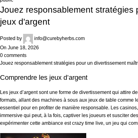
Jouez responsablement stratégies p
jeux d'argent
Posted by
info@curebyherbs.com
On June 18, 2026
0
comments
Jouez responsablement stratégies pour un divertissement maîtri
Comprendre les jeux d’argent
Les jeux d’argent sont une forme de divertissement qui attire d
formats, allant des machines à sous aux jeux de table comme le
essentiel pour en profiter de manière responsable. Les casinos,
immersive qui peut, à la fois, captiver les joueurs et susciter d
expérimenter cette ambiance est
crazy time live
, un jeu qui com