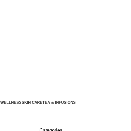
 WELLNESS
SKIN CARE
TEA & INFUSIONS
Categories