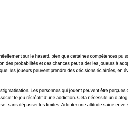
sentiellement sur le hasard, bien que certaines compétences puis
n des probabilités et des chances peut aider les joueurs à ado
que, les joueurs peuvent prendre des décisions éclairées, en év
e stigmatisation. Les personnes qui jouent peuvent être perçue
ocier le jeu récréatif d’une addiction. Cela nécessite un dialog
ser sans dépasser les limites. Adopter une attitude saine envers