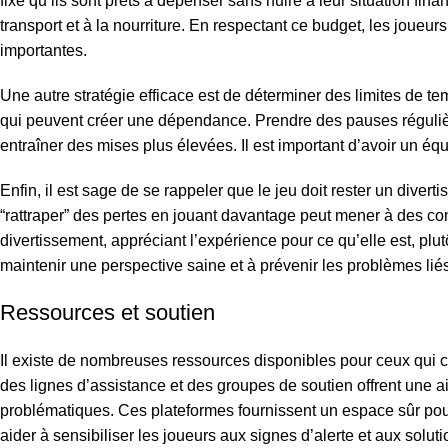
fixe qu’ils sont prêts à dépenser sans nuire à leur situation fi
transport et à la nourriture. En respectant ce budget, les joue
importantes.
Une autre stratégie efficace est de déterminer des limites de te
qui peuvent créer une dépendance. Prendre des pauses régulière
entraîner des mises plus élevées. Il est important d’avoir un équil
Enfin, il est sage de se rappeler que le jeu doit rester un diver
“rattraper” des pertes en jouant davantage peut mener à des c
divertissement, appréciant l’expérience pour ce qu’elle est, pl
maintenir une perspective saine et à prévenir les problèmes liés
Ressources et soutien
Il existe de nombreuses ressources disponibles pour ceux qui 
des lignes d’assistance et des groupes de soutien offrent une 
problématiques. Ces plateformes fournissent un espace sûr pou
aider à sensibiliser les joueurs aux signes d’alerte et aux solut