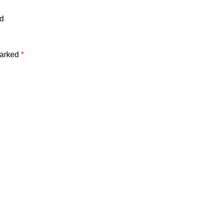
ad
marked
*