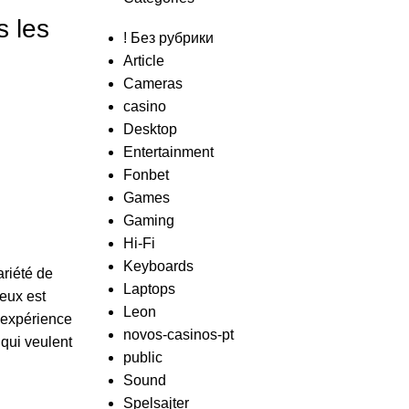
s les
! Без рубрики
Article
Cameras
casino
Desktop
Entertainment
Fonbet
Games
Gaming
Hi-Fi
Keyboards
ariété de
Laptops
eux est
Leon
e expérience
novos-casinos-pt
 qui veulent
public
Sound
Spelsajter