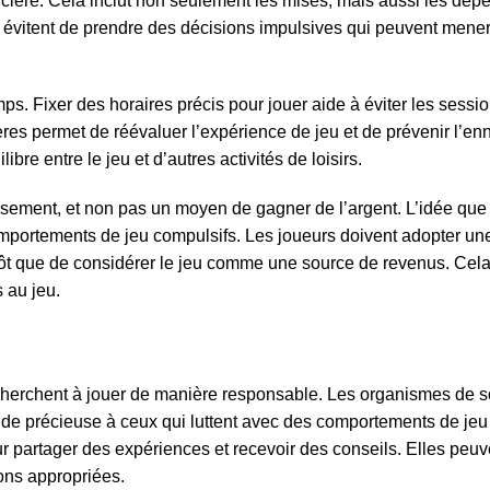
nancière. Cela inclut non seulement les mises, mais aussi les dép
urs évitent de prendre des décisions impulsives qui peuvent mene
mps. Fixer des horaires précis pour jouer aide à éviter les sess
s permet de réévaluer l’expérience de jeu et de prévenir l’enn
ibre entre le jeu et d’autres activités de loisirs.
tissement, et non pas un moyen de gagner de l’argent. L’idée que 
omportements de jeu compulsifs. Les joueurs doivent adopter un
utôt que de considérer le jeu comme une source de revenus. Cela
 au jeu.
cherchent à jouer de manière responsable. Les organismes de s
aide précieuse à ceux qui luttent avec des comportements de jeu
r partager des expériences et recevoir des conseils. Elles peu
ions appropriées.