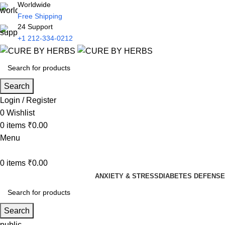
Worldwide
Free Shipping
24 Support
+1 212-334-0212
Search
Login / Register
0
Wishlist
0
items
₹
0.00
Menu
0
items
₹
0.00
ANXIETY & STRESS
DIABETES DEFENSE
Search
public