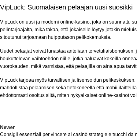
VipLuck: Suomalaisen pelaajan uusi suosikki
VipLuck on uusi ja moderni online-kasino, joka on suunnattu suom
pelintarjoajalta, mikä takaa, että jokaiselle löytyy jotakin mielui
sitoutunut tarjoamaan huipputason pelikokemuksia.
Uudet pelaajat voivat lunastaa anteliaan tervetuliaisbonuksen, 
houkuttelevan vaihtoehdon niille, jotka haluavat kokeilla onnea
vuorokauden, mikä varmistaa, että pelaajilla on aina apua tarvit
VipLuck tarjoaa myös turvallisen ja lisensoidun pelikeskuksen, mi
mahdollistaa pelaamisen sekä tietokoneella että mobiililaittei
ehdottomasti osoitus siitä, miten nykyaikaiset online-kasinot voi
Newer
Consigli essenziali per vincere al casinò strategie e trucchi da