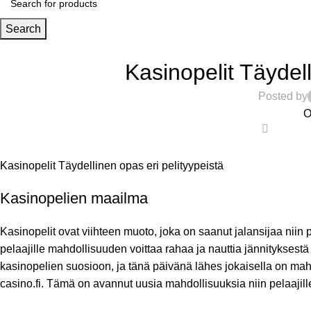
Search
Kasinopelit Täydell
Posted by
O
0
Kasinopelit Täydellinen opas eri pelityypeistä
Kasinopelien maailma
Kasinopelit ovat viihteen muoto, joka on saanut jalansijaa niin p
pelaajille mahdollisuuden voittaa rahaa ja nauttia jännityksestä 
kasinopelien suosioon, ja tänä päivänä lähes jokaisella on mahd
casino.fi
. Tämä on avannut uusia mahdollisuuksia niin pelaajille 