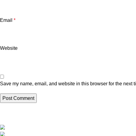
Email
*
Website
Save my name, email, and website in this browser for the next 
We are dedicated to offering a diverse range of high-quality prod
60 first Floor near school of excellence khichrip
Contact No. : +91 9953142526