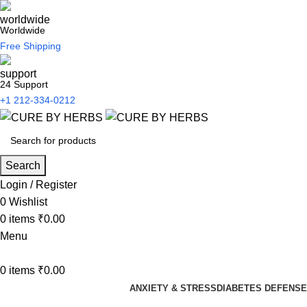
Worldwide
Free Shipping
24 Support
+1 212-334-0212
Search
Login / Register
0
Wishlist
0
items
₹
0.00
Menu
0
items
₹
0.00
ANXIETY & STRESS
DIABETES DEFENSE