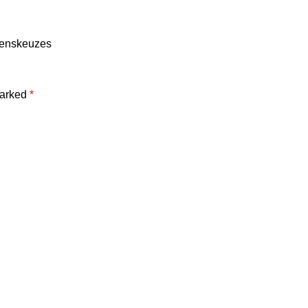
venskeuzes
marked
*