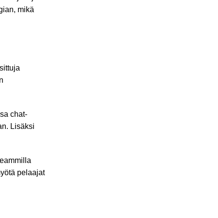
gian, mikä
ittuja
en
sa chat-
n. Lisäksi
rkeammilla
myötä pelaajat