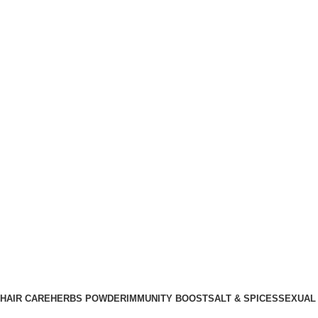
HAIR CARE
HERBS POWDER
IMMUNITY BOOST
SALT & SPICES
SEXUAL