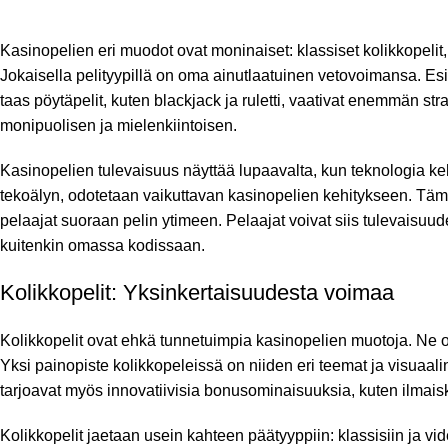
Kasinopelien eri muodot ovat moninaiset: klassiset kolikkopelit,
Jokaisella pelityypillä on oma ainutlaatuinen vetovoimansa. Esime
taas pöytäpelit, kuten blackjack ja ruletti, vaativat enemmän st
monipuolisen ja mielenkiintoisen.
Kasinopelien tulevaisuus näyttää lupaavalta, kun teknologia keh
tekoälyn, odotetaan vaikuttavan kasinopelien kehitykseen. Tämä
pelaajat suoraan pelin ytimeen. Pelaajat voivat siis tulevaisuu
kuitenkin omassa kodissaan.
Kolikkopelit: Yksinkertaisuudesta voimaa
Kolikkopelit ovat ehkä tunnetuimpia kasinopelien muotoja. Ne ov
Yksi painopiste kolikkopeleissä on niiden eri teemat ja visuaalin
tarjoavat myös innovatiivisia bonusominaisuuksia, kuten ilmaiskier
Kolikkopelit jaetaan usein kahteen päätyyppiin: klassisiin ja vid