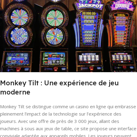
Monkey Tilt : Une expérience de jeu
moderne
Monkey Tilt se distingue comme un casino en ligne qui embrasse
pleinement l’impact de la technologie sur l’expérience des
joueurs. Avec une offre de près de 3 000 jeux, allant des
machines à sous aux jeux de table, ce site propose une interface
conviviale adaptée aux appareils mobiles. Les joueurs peuvent