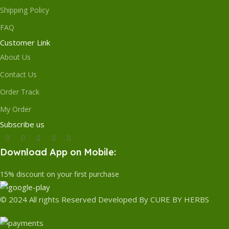
Shipping Policy
FAQ
Customer Link
About Us
Contact Us
Order Track
My Order
Subscribe us
Download App on Mobile:
15% discount on your first purchase
© 2024 All rights Reserved Developed By CURE BY HERBS