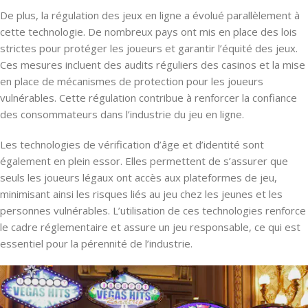
De plus, la régulation des jeux en ligne a évolué parallèlement à
cette technologie. De nombreux pays ont mis en place des lois
strictes pour protéger les joueurs et garantir l’équité des jeux.
Ces mesures incluent des audits réguliers des casinos et la mise
en place de mécanismes de protection pour les joueurs
vulnérables. Cette régulation contribue à renforcer la confiance
des consommateurs dans l’industrie du jeu en ligne.
Les technologies de vérification d’âge et d’identité sont
également en plein essor. Elles permettent de s’assurer que
seuls les joueurs légaux ont accès aux plateformes de jeu,
minimisant ainsi les risques liés au jeu chez les jeunes et les
personnes vulnérables. L’utilisation de ces technologies renforce
le cadre réglementaire et assure un jeu responsable, ce qui est
essentiel pour la pérennité de l’industrie.