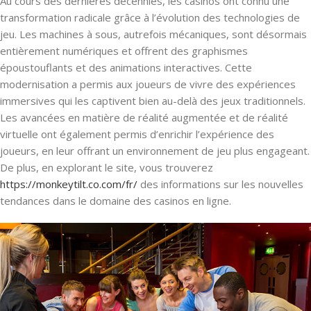
Au cours des dernières décennies, les casinos ont connu une
transformation radicale grâce à l’évolution des technologies de
jeu. Les machines à sous, autrefois mécaniques, sont désormais
entièrement numériques et offrent des graphismes
époustouflants et des animations interactives. Cette
modernisation a permis aux joueurs de vivre des expériences
immersives qui les captivent bien au-delà des jeux traditionnels.
Les avancées en matière de réalité augmentée et de réalité
virtuelle ont également permis d’enrichir l’expérience des
joueurs, en leur offrant un environnement de jeu plus engageant.
De plus, en explorant le site, vous trouverez
https://monkeytilt.co.com/fr/
des informations sur les nouvelles
tendances dans le domaine des casinos en ligne.