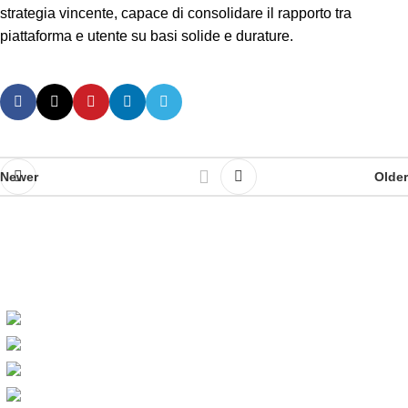
strategia vincente, capace di consolidare il rapporto tra
piattaforma e utente su basi solide e durature.
Newer
Older
We are dedicated to offering a diverse range of high-quality
products carefully selected to cater to your well-being, personal
care, and lifestyle needs.
60 first Floor near school of excellence khichripur Delhi -110091
Contact No. : +91 9953142526
Customer Care No. : +91 9315541337