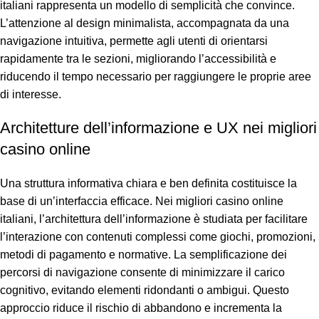
italiani rappresenta un modello di semplicità che convince.
L’attenzione al design minimalista, accompagnata da una
navigazione intuitiva, permette agli utenti di orientarsi
rapidamente tra le sezioni, migliorando l’accessibilità e
riducendo il tempo necessario per raggiungere le proprie aree
di interesse.
Architetture dell’informazione e UX nei migliori
casino online
Una struttura informativa chiara e ben definita costituisce la
base di un’interfaccia efficace. Nei migliori casino online
italiani, l’architettura dell’informazione è studiata per facilitare
l’interazione con contenuti complessi come giochi, promozioni,
metodi di pagamento e normative. La semplificazione dei
percorsi di navigazione consente di minimizzare il carico
cognitivo, evitando elementi ridondanti o ambigui. Questo
approccio riduce il rischio di abbandono e incrementa la