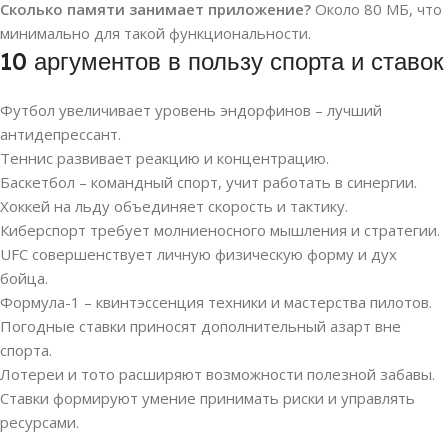
Сколько памяти занимает приложение?
Около 80 МБ, что
минимально для такой функциональности.
10 аргументов в пользу спорта и ставок
Футбол увеличивает уровень эндорфинов – лучший
антидепрессант.
Теннис развивает реакцию и концентрацию.
Баскетбол – командный спорт, учит работать в синергии.
Хоккей на льду объединяет скорость и тактику.
Киберспорт требует молниеносного мышления и стратегии.
UFC совершенствует личную физическую форму и дух
бойца.
Формула-1 – квинтэссенция техники и мастерства пилотов.
Погодные ставки приносят дополнительный азарт вне
спорта.
Лотереи и тото расширяют возможности полезной забавы.
Ставки формируют умение принимать риски и управлять
ресурсами.