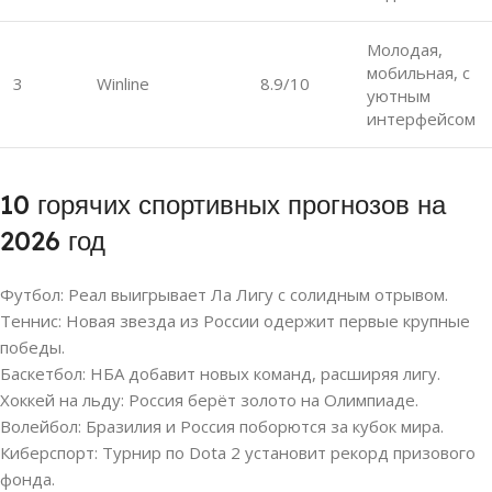
Молодая,
мобильная, с
3
Winline
8.9/10
уютным
интерфейсом
10 горячих спортивных прогнозов на
2026 год
Футбол: Реал выигрывает Ла Лигу с солидным отрывом.
Теннис: Новая звезда из России одержит первые крупные
победы.
Баскетбол: НБА добавит новых команд, расширяя лигу.
Хоккей на льду: Россия берёт золото на Олимпиаде.
Волейбол: Бразилия и Россия поборются за кубок мира.
Киберспорт: Турнир по Dota 2 установит рекорд призового
фонда.