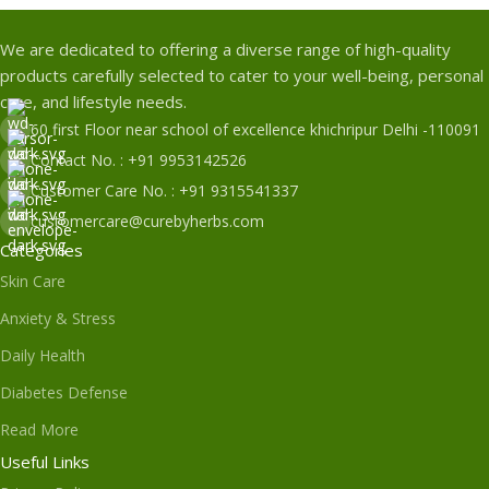
We are dedicated to offering a diverse range of high-quality
products carefully selected to cater to your well-being, personal
care, and lifestyle needs.
60 first Floor near school of excellence khichripur Delhi -110091
Contact No. : +91 9953142526
Customer Care No. : +91 9315541337
customercare@curebyherbs.com
Categories
Skin Care
Anxiety & Stress
Daily Health
Diabetes Defense
Read More
Useful Links