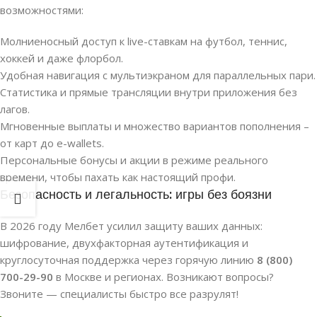
возможностями:
Молниеносный доступ к live-ставкам на футбол, теннис,
хоккей и даже флорбол.
Удобная навигация с мультиэкраном для параллельных пари.
Статистика и прямые трансляции внутри приложения без
лагов.
Мгновенные выплаты и множество вариантов пополнения –
от карт до e-wallets.
Персональные бонусы и акции в режиме реального
времени, чтобы пахать как настоящий профи.
Безопасность и легальность: игры без боязни
В 2026 году Мелбет усилил защиту ваших данных:
шифрование, двухфакторная аутентификация и
круглосуточная поддержка через горячую линию
8 (800)
700-29-90
в Москве и регионах. Возникают вопросы?
Звоните — специалисты быстро все разрулят!