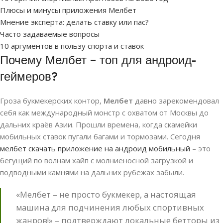
Плюсы и минусы приложения Мелбет
Мнение эксперта: делать ставку или пас?
Часто задаваемые вопросы
10 аргументов в пользу спорта и ставок
Почему Мелбет – топ для андроид-
геймеров?
Гроза букмекерских контор,
Мелбет
давно зарекомендовал
себя как международный монстр с охватом от Москвы до
дальних краёв Азии. Прошли времена, когда скамейки
мобильных ставок пугали багами и тормозами. Сегодня
мелбет скачать приложение на андроид мобильный
– это
бегущий по волнам хайп с молниеносной загрузкой и
подводными камнями на дальних рубежах забыли.
«Мелбет – не просто букмекер, а настоящая
машина для подчинения любых спортивных
жанров!» – подтверждают локальные бетторы из