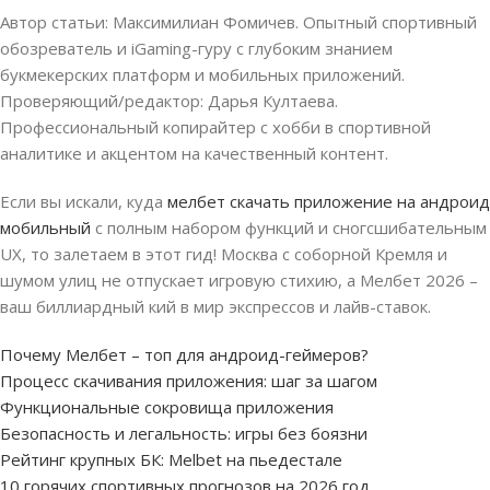
Автор статьи:
Максимилиан Фомичев
. Опытный спортивный
обозреватель и iGaming-гуру с глубоким знанием
букмекерских платформ и мобильных приложений.
Проверяющий/редактор:
Дарья Култаева
.
Профессиональный копирайтер с хобби в спортивной
аналитике и акцентом на качественный контент.
Если вы искали, куда
мелбет скачать приложение на андроид
мобильный
с полным набором функций и сногсшибательным
UX, то залетаем в этот гид! Москва с соборной Кремля и
шумом улиц не отпускает игровую стихию, а Мелбет 2026 –
ваш биллиардный кий в мир экспрессов и лайв-ставок.
Почему Мелбет – топ для андроид-геймеров?
Процесс скачивания приложения: шаг за шагом
Функциональные сокровища приложения
Безопасность и легальность: игры без боязни
Рейтинг крупных БК: Melbet на пьедестале
10 горячих спортивных прогнозов на 2026 год