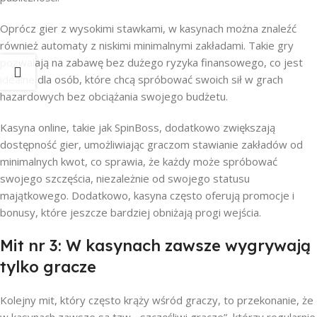
Oprócz gier z wysokimi stawkami, w kasynach można znaleźć
również automaty z niskimi minimalnymi zakładami. Takie gry
pozwalają na zabawę bez dużego ryzyka finansowego, co jest
idealne dla osób, które chcą spróbować swoich sił w grach
hazardowych bez obciążania swojego budżetu.
Kasyna online, takie jak SpinBoss, dodatkowo zwiększają
dostępność gier, umożliwiając graczom stawianie zakładów od
minimalnych kwot, co sprawia, że każdy może spróbować
swojego szczęścia, niezależnie od swojego statusu
majątkowego. Dodatkowo, kasyna często oferują promocje i
bonusy, które jeszcze bardziej obniżają progi wejścia.
Mit nr 3: W kasynach zawsze wygrywają
tylko gracze
Kolejny mit, który często krąży wśród graczy, to przekonanie, że
w kasynach zawsze są tzw. „szczęśliwi gracze”, którzy regularnie