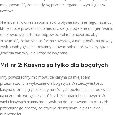
mają pewność, że zasady są przestrzegane, a wyniki gier są
uczciwe.
Nie można również zapominać o wpływie nadmiernego hazardu,
który może prowadzić do niezdrowego podejścia do gier. Warto
edukować się na temat odpowiedzialnego hazardu, aby
zrozumieć, że kasyna to forma rozrywki, a nie sposób na pewny
zysk. Osoby grające powinny zdawać sobie sprawę z ryzyka i
grać dla zabawy, nie licząc na wygraną.
Mit nr 2: Kasyna są tylko dla bogatych
Inny powszechny mit mówi, że kasyna są miejscem
przeznaczonym wyłącznie dla bogatych. W rzeczywistości,
kasyna oferują gry i zakłady na różnych poziomach, co pozwala
na uczestnictwo graczy o różnych zasobach finansowych. W
wielu kasynach minimalne stawki są dostosowane do potrzeb
przeciętnego gracza, co czyni je dostępnymi dla szerokiej
publiczności.