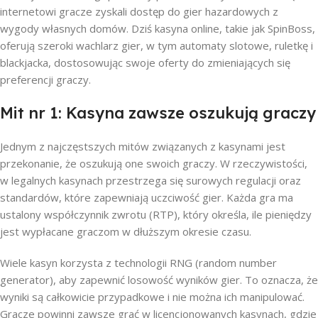
internetowi gracze zyskali dostęp do gier hazardowych z
wygody własnych domów. Dziś kasyna online, takie jak SpinBoss,
oferują szeroki wachlarz gier, w tym automaty slotowe, ruletkę i
blackjacka, dostosowując swoje oferty do zmieniających się
preferencji graczy.
Mit nr 1: Kasyna zawsze oszukują graczy
Jednym z najczęstszych mitów związanych z kasynami jest
przekonanie, że oszukują one swoich graczy. W rzeczywistości,
w legalnych kasynach przestrzega się surowych regulacji oraz
standardów, które zapewniają uczciwość gier. Każda gra ma
ustalony współczynnik zwrotu (RTP), który określa, ile pieniędzy
jest wypłacane graczom w dłuższym okresie czasu.
Wiele kasyn korzysta z technologii RNG (random number
generator), aby zapewnić losowość wyników gier. To oznacza, że
wyniki są całkowicie przypadkowe i nie można ich manipulować.
Gracze powinni zawsze grać w licencjonowanych kasynach, gdzie