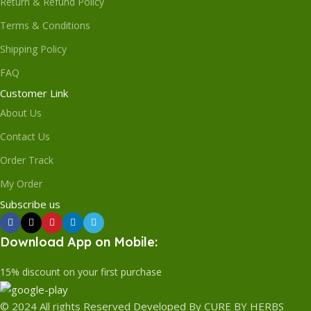
Return & Refund Policy
Terms & Conditions
Shipping Policy
FAQ
Customer Link
About Us
Contact Us
Order Track
My Order
Subscribe us
Download App on Mobile:
15% discount on your first purchase
© 2024 All rights Reserved Developed By CURE BY HERBS