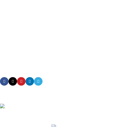
Terms & Conditions
Shipping Policy
FAQ
Customer Link
About Us
Contact Us
Order Track
My Order
Subscribe us
Download App on Mobile:
15% discount on your first purchase
© 2024 All rights Reserved Developed By CURE BY HERBS