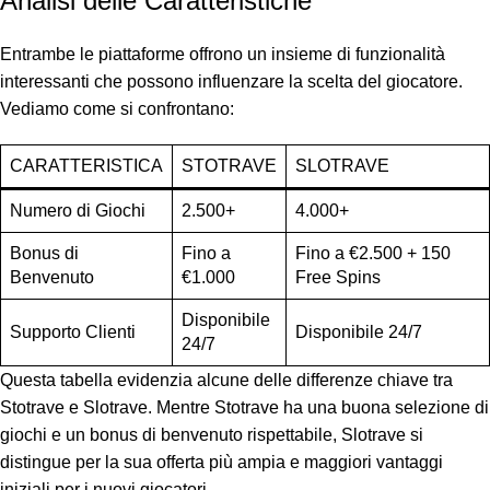
Analisi delle Caratteristiche
Entrambe le piattaforme offrono un insieme di funzionalità
interessanti che possono influenzare la scelta del giocatore.
Vediamo come si confrontano:
CARATTERISTICA
STOTRAVE
SLOTRAVE
Numero di Giochi
2.500+
4.000+
Bonus di
Fino a
Fino a €2.500 + 150
Benvenuto
€1.000
Free Spins
Disponibile
Supporto Clienti
Disponibile 24/7
24/7
Questa tabella evidenzia alcune delle differenze chiave tra
Stotrave e Slotrave. Mentre Stotrave ha una buona selezione di
giochi e un bonus di benvenuto rispettabile, Slotrave si
distingue per la sua offerta più ampia e maggiori vantaggi
iniziali per i nuovi giocatori.