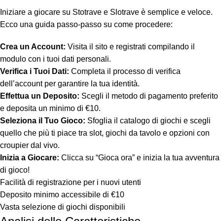
Iniziare a giocare su Stotrave e Slotrave è semplice e veloce.
Ecco una guida passo-passo su come procedere:
Crea un Account:
Visita il sito e registrati compilando il
modulo con i tuoi dati personali.
Verifica i Tuoi Dati:
Completa il processo di verifica
dell’account per garantire la tua identità.
Effettua un Deposito:
Scegli il metodo di pagamento preferito
e deposita un minimo di €10.
Seleziona il Tuo Gioco:
Sfoglia il catalogo di giochi e scegli
quello che più ti piace tra slot, giochi da tavolo e opzioni con
croupier dal vivo.
Inizia a Giocare:
Clicca su “Gioca ora” e inizia la tua avventura
di gioco!
Facilità di registrazione per i nuovi utenti
Deposito minimo accessibile di €10
Vasta selezione di giochi disponibili