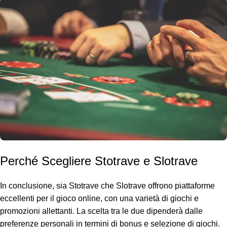
Perché Scegliere Stotrave e Slotrave
In conclusione, sia Stotrave che Slotrave offrono piattaforme
eccellenti per il gioco online, con una varietà di giochi e
promozioni allettanti. La scelta tra le due dipenderà dalle
preferenze personali in termini di bonus e selezione di giochi.