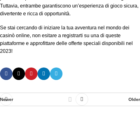
Tuttavia, entrambe garantiscono un’esperienza di gioco sicura,
divertente e ricca di opportunità.
Se stai cercando di iniziare la tua avventura nel mondo dei
casinò online, non esitare a registrarti su una di queste
piattaforme e approfittare delle offerte speciali disponibili nel
2023!
Newer
Older
We are dedicated to offering a diverse range of high-quality
products carefully selected to cater to your well-being, personal