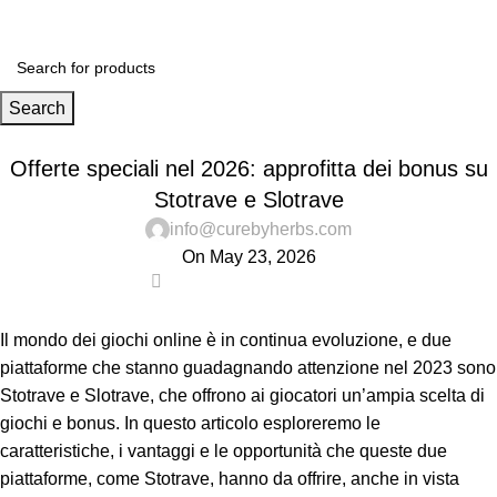
₹
0.
Search
PUBLIC
Offerte speciali nel 2026: approfitta dei bonus su
Stotrave e Slotrave
info@curebyherbs.com
On May 23, 2026
0
Il mondo dei giochi online è in continua evoluzione, e due
piattaforme che stanno guadagnando attenzione nel 2023 sono
Stotrave e Slotrave, che offrono ai giocatori un’ampia scelta di
giochi e bonus. In questo articolo esploreremo le
caratteristiche, i vantaggi e le opportunità che queste due
piattaforme, come
Stotrave
, hanno da offrire, anche in vista