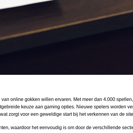
n
en van online gokken willen ervaren. Met meer dan 4.000 spelle
n uitgebreide keuze aan gaming opties. Nieuwe spelers worden 
at zorgt voor een geweldige start bij het verkennen van de site
hten, waardoor het eenvoudig is om door de verschillende secti