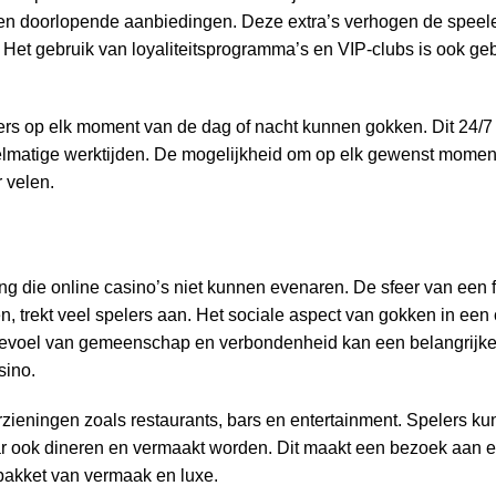
 en doorlopende aanbiedingen. Deze extra’s verhogen de speel
et gebruik van loyaliteitsprogramma’s en VIP-clubs is ook gebr
pelers op elk moment van de dag of nacht kunnen gokken. Dit 24/7
elmatige werktijden. De mogelijkheid om op elk gewenst moment
 velen.
 die online casino’s niet kunnen evenaren. De sfeer van een f
, trekt veel spelers aan. Het sociale aspect van gokken in een
t gevoel van gemeenschap en verbondenheid kan een belangrijke
sino.
rzieningen zoals restaurants, bars en entertainment. Spelers k
maar ook dineren en vermaakt worden. Dit maakt een bezoek aan
lpakket van vermaak en luxe.