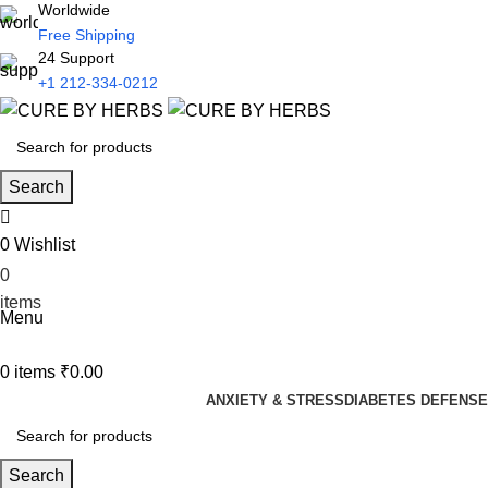
Worldwide
Free Shipping
24 Support
+1 212-334-0212
Search
0
Wishlist
0
₹
0.00
items
Menu
0
items
₹
0.00
ANXIETY & STRESS
DIABETES DEFENSE
Search