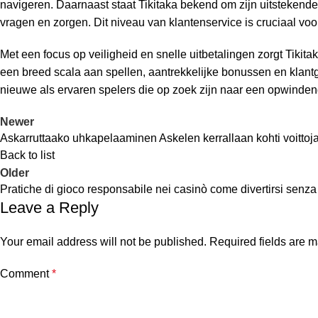
navigeren. Daarnaast staat Tikitaka bekend om zijn uitstekende
vragen en zorgen. Dit niveau van klantenservice is cruciaal voo
Met een focus op veiligheid en snelle uitbetalingen zorgt Tikit
een breed scala aan spellen, aantrekkelijke bonussen en klantg
nieuwe als ervaren spelers die op zoek zijn naar een opwinden
Newer
Askarruttaako uhkapelaaminen Askelen kerrallaan kohti voittoj
Back to list
Older
Pratiche di gioco responsabile nei casinò come divertirsi senza 
Leave a Reply
Your email address will not be published.
Required fields are 
Comment
*