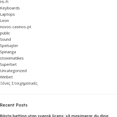
Hi-Fi
Keyboards
Laptops
Leon
novos-casinos-pt
public
Sound
Spelsajter
Spinanga
stoiximatikes
Superbet
Uncategorized
Winbet
Ξένες Στοιχηματικές
Recent Posts
Bästa betting utan svensk licens: så maximerar du dina