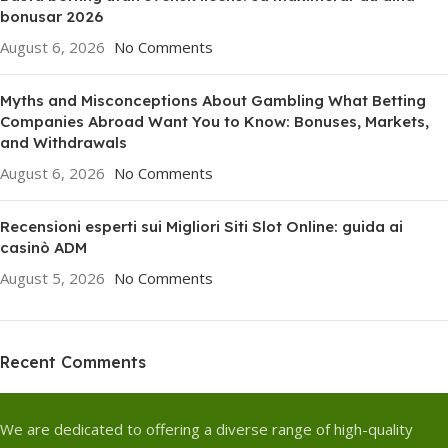
bonusar 2026
August 6, 2026
No Comments
Myths and Misconceptions About Gambling What Betting
Companies Abroad Want You to Know: Bonuses, Markets,
and Withdrawals
August 6, 2026
No Comments
Recensioni esperti sui Migliori Siti Slot Online: guida ai
casinò ADM
August 5, 2026
No Comments
Recent Comments
We are dedicated to offering a diverse range of high-quality