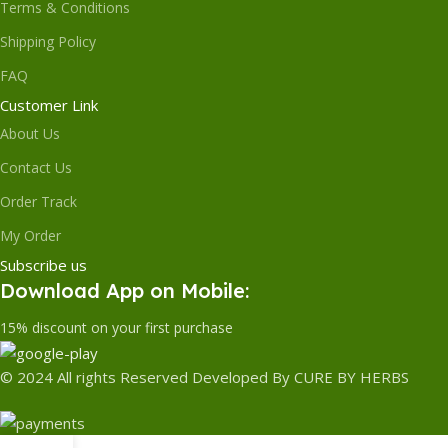
Terms & Conditions
Shipping Policy
FAQ
Customer Link
About Us
Contact Us
Order Track
My Order
Subscribe us
Download App on Mobile:
15% discount on your first purchase
© 2024 All rights Reserved Developed By CURE BY HERBS