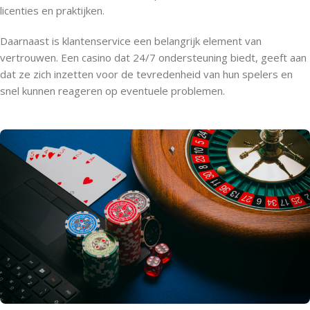
licenties en praktijken.
Daarnaast is klantenservice een belangrijk element van
vertrouwen. Een casino dat 24/7 ondersteuning biedt, geeft aan
dat ze zich inzetten voor de tevredenheid van hun spelers en
snel kunnen reageren op eventuele problemen.