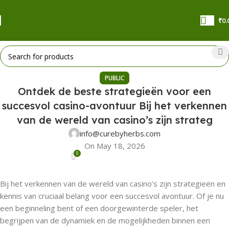
₹
0.
PUBLIC
Ontdek de beste strategieën voor een
succesvol casino-avontuur Bij het verkennen
van de wereld van casino’s zijn strateg
info@curebyherbs.com
On May 18, 2026
0
Bij het verkennen van de wereld van casino’s zijn strategieën en
kennis van cruciaal belang voor een succesvol avontuur. Of je nu
een beginneling bent of een doorgewinterde speler, het
begrijpen van de dynamiek en de mogelijkheden binnen een