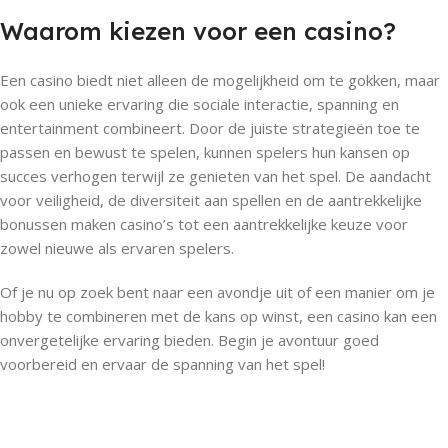
Waarom kiezen voor een casino?
Een casino biedt niet alleen de mogelijkheid om te gokken, maar
ook een unieke ervaring die sociale interactie, spanning en
entertainment combineert. Door de juiste strategieën toe te
passen en bewust te spelen, kunnen spelers hun kansen op
succes verhogen terwijl ze genieten van het spel. De aandacht
voor veiligheid, de diversiteit aan spellen en de aantrekkelijke
bonussen maken casino’s tot een aantrekkelijke keuze voor
zowel nieuwe als ervaren spelers.
Of je nu op zoek bent naar een avondje uit of een manier om je
hobby te combineren met de kans op winst, een casino kan een
onvergetelijke ervaring bieden. Begin je avontuur goed
voorbereid en ervaar de spanning van het spel!