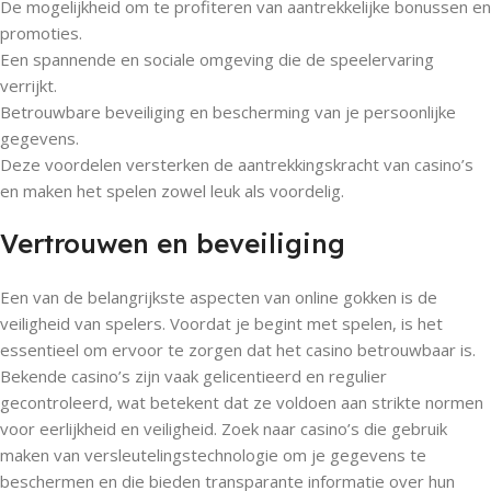
De mogelijkheid om te profiteren van aantrekkelijke bonussen en
promoties.
Een spannende en sociale omgeving die de speelervaring
verrijkt.
Betrouwbare beveiliging en bescherming van je persoonlijke
gegevens.
Deze voordelen versterken de aantrekkingskracht van casino’s
en maken het spelen zowel leuk als voordelig.
Vertrouwen en beveiliging
Een van de belangrijkste aspecten van online gokken is de
veiligheid van spelers. Voordat je begint met spelen, is het
essentieel om ervoor te zorgen dat het casino betrouwbaar is.
Bekende casino’s zijn vaak gelicentieerd en regulier
gecontroleerd, wat betekent dat ze voldoen aan strikte normen
voor eerlijkheid en veiligheid. Zoek naar casino’s die gebruik
maken van versleutelingstechnologie om je gegevens te
beschermen en die bieden transparante informatie over hun