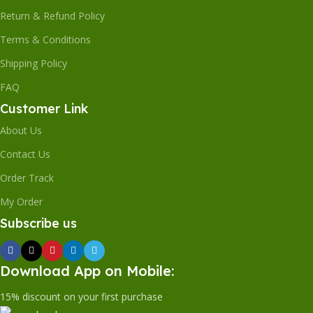
Return & Refund Policy
Terms & Conditions
Shipping Policy
FAQ
Customer Link
About Us
Contact Us
Order Track
My Order
Subscribe us
Download App on Mobile:
15% discount on your first purchase