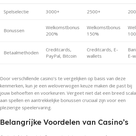
Spelselectie
3000+
2500+
200
Welkomstbonus
Welkomstbonus
Wel
Bonussen
200%
150%
10
Creditcards,
Creditcards, E-
Ban
Betaalmethoden
PayPal, Bitcoin
wallets
E-w
Door verschillende casino’s te vergelijken op basis van deze
kenmerken, kun je een weloverwogen keuze maken die past bij
jouw behoeften en voorkeuren. Vergeet niet dat een breed scala
aan spellen en aantrekkelijke bonussen cruciaal zijn voor een
plezierige speelervaring.
Belangrijke Voordelen van Casino’s