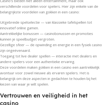
Casino’s bieden niet alleen entertainment, maar ook
verschillende voordelen voor spelers. Hier zijn enkele van de
belangrijkste voordelen van gokken in een casino:
Uitgebreide spelselectie — van klassieke tafelspellen tot
innovatief online gamen.
Aantrekkelijke bonussen — casinobonussen en promoties
kunnen je speelbudget vergroten.
Gezellige sfeer — de opwinding en energie in een fysiek casino
zijn ongeëvenaard.
Toegang tot live dealer spellen — interactie met dealers en
andere spelers voor een authentieke ervaring.
Deze voordelen maken gokken in een casino een aantrekkelijk
avontuur voor zowel nieuwe als ervaren spelers. Het is
belangrijk om deze aspecten in gedachten te houden bij het
kiezen van waar je wilt spelen.
Vertrouwen en veiligheid in het
casino