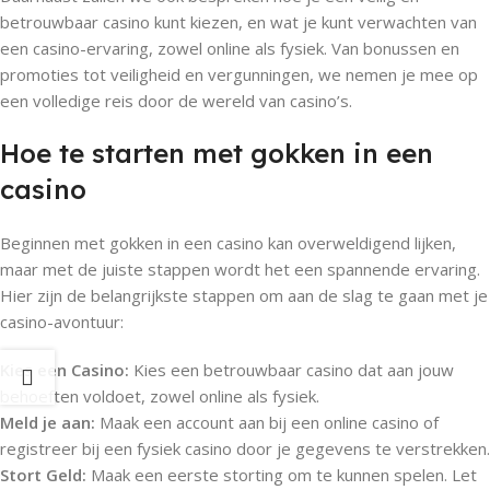
betrouwbaar casino kunt kiezen, en wat je kunt verwachten van
een casino-ervaring, zowel online als fysiek. Van bonussen en
promoties tot veiligheid en vergunningen, we nemen je mee op
een volledige reis door de wereld van casino’s.
Hoe te starten met gokken in een
casino
Beginnen met gokken in een casino kan overweldigend lijken,
maar met de juiste stappen wordt het een spannende ervaring.
Hier zijn de belangrijkste stappen om aan de slag te gaan met je
casino-avontuur:
Kies een Casino:
Kies een betrouwbaar casino dat aan jouw
behoeften voldoet, zowel online als fysiek.
Meld je aan:
Maak een account aan bij een online casino of
registreer bij een fysiek casino door je gegevens te verstrekken.
Stort Geld:
Maak een eerste storting om te kunnen spelen. Let