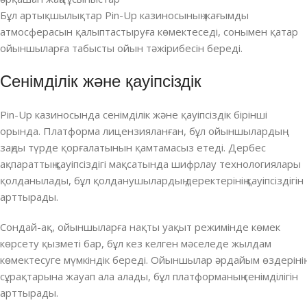
Бұл артықшылықтар Pin-Up казиносының жағымды
атмосферасын қалыптастыруға көмектеседі, сонымен қатар
ойыншыларға табысты ойын тәжірибесін береді.
Сенімділік және қауіпсіздік
Pin-Up казиносында сенімділік және қауіпсіздік бірінші
орында. Платформа лицензияланған, бұл ойыншылардың
заңды түрде қорғалатынын қамтамасыз етеді. Дербес
ақпараттың қауіпсіздігі мақсатында шифрлау технологиялары
қолданылады, бұл қолданушылардың деректерінің қауіпсіздігін
арттырады.
Сондай-ақ, ойыншыларға нақты уақыт режимінде көмек
көрсету қызметі бар, бұл кез келген мәселеде жылдам
көмектесуге мүмкіндік береді. Ойыншылар әрдайым өздерінің
сұрақтарына жауап ала алады, бұл платформаның сенімділігін
арттырады.