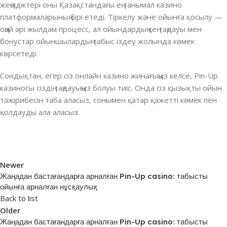
жеңілдіктері оны Қазақстандағы ең танымал казино
платформаларының бірі етеді. Тіркелу және ойынға қосылу —
оңай әрі жылдам процесс, ал ойындардың кең таңдауы мен
бонустар ойыншылардың табыс іздеу жолында көмек
көрсетеді.
Сондықтан, егер сіз онлайн казино жинағыңыз келсе, Pin-Up
казиносы сіздің таңдауыңыз болуы тиіс. Онда сіз қызықты ойын
тәжірибесін таба аласыз, сонымен қатар қажетті көмек пен
қолдауды ала аласыз.
Newer
Жаңадан бастағандарға арналған Pin-Up casino: табысты
ойынға арналған нұсқаулық
Back to list
Older
Жаңадан бастағандарға арналған Pin-Up casino: табысты