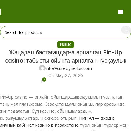
₹
0.
PUBLIC
Жаңадан бастағандарға арналған Pin-Up
casino: табысты ойынға арналған нұсқаулық
info@curebyherbs.com
On May 27, 2026
0
Pin-Up casino — онлайн ойындардың кең ауқымын ұсынатын
танымал платформа. Қазақстандағы ойыншылар арасында
жиі таңдалатын бұл казино, ойыншылардың
қызығушылықтарын ескере отырып,
Пин Ап — вход в
личный кабинет казино в Казахстане
түрлі ойын түрлерімен