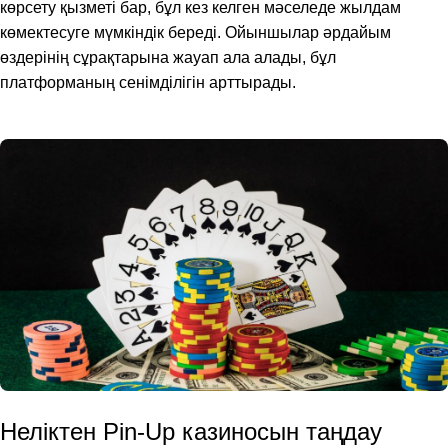
көрсету қызметі бар, бұл кез келген мәселеде жылдам
көмектесуге мүмкіндік береді. Ойыншылар әрдайым
өздерінің сұрақтарына жауап ала алады, бұл
платформаның сенімділігін арттырады.
Неліктен Pin-Up казиносын таңдау