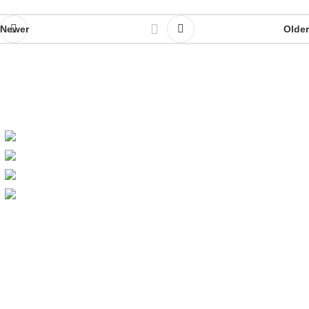
Newer
Older
We are dedicated to offering a diverse range of high-quality
products carefully selected to cater to your well-being, personal
care, and lifestyle needs.
60 first Floor near school of excellence khichripur Delhi -110091
Contact No. : +91 9953142526
Customer Care No. : +91 9315541337
customercare@curebyherbs.com
Categories
Skin Care
Anxiety & Stress
Daily Health