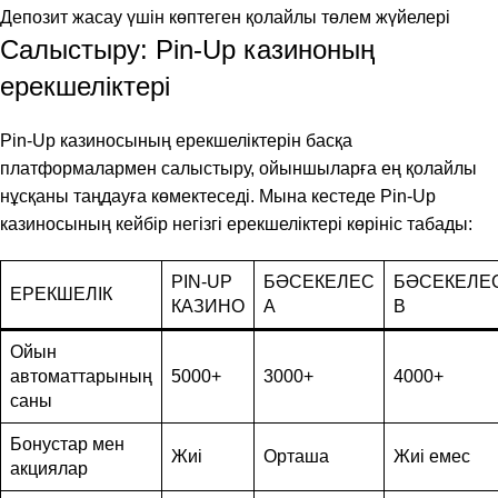
Депозит жасау үшін көптеген қолайлы төлем жүйелері
Салыстыру: Pin-Up казиноның
ерекшеліктері
Pin-Up казиносының ерекшеліктерін басқа
платформалармен салыстыру, ойыншыларға ең қолайлы
нұсқаны таңдауға көмектеседі. Мына кестеде Pin-Up
казиносының кейбір негізгі ерекшеліктері көрініс табады:
PIN-UP
БӘСЕКЕЛЕС
БӘСЕКЕЛЕ
ЕРЕКШЕЛІК
КАЗИНО
A
B
Ойын
автоматтарының
5000+
3000+
4000+
саны
Бонустар мен
Жиі
Орташа
Жиі емес
акциялар