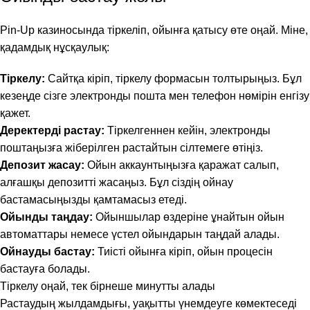
Pin-Up казиносында тіркеліп, ойынға қатысу өте оңай. Міне,
қадамдық нұсқаулық:
Тіркелу:
Сайтқа кіріп, тіркелу формасын толтырыңыз. Бұл
кезеңде сізге электронды пошта мен телефон нөмірін енгізу
қажет.
Деректерді растау:
Тіркелгеннен кейін, электронды
поштаңызға жіберілген растайтын сілтемеге өтіңіз.
Депозит жасау:
Ойын аккаунтыңызға қаражат салып,
алғашқы депозитті жасаңыз. Бұл сіздің ойнау
бастамасыңызды қамтамасыз етеді.
Ойынды таңдау:
Ойыншылар өздеріне ұнайтын ойын
автоматтары немесе үстел ойындарын таңдай алады.
Ойнауды бастау:
Тиісті ойынға кіріп, ойын процесін
бастауға болады.
Тіркелу оңай, тек бірнеше минутты алады
Растаудың жылдамдығы, уақытты үнемдеуге көмектеседі