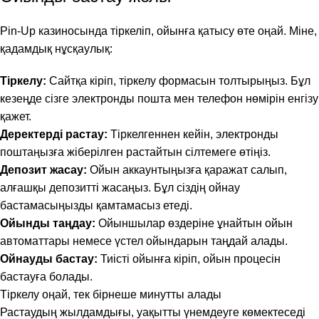
Pin-Up казиносында тіркеліп, ойынға қатысу өте оңай. Міне,
қадамдық нұсқаулық:
Тіркелу:
Сайтқа кіріп, тіркелу формасын толтырыңыз. Бұл
кезеңде сізге электронды пошта мен телефон нөмірін енгізу
қажет.
Деректерді растау:
Тіркелгеннен кейін, электронды
поштаңызға жіберілген растайтын сілтемеге өтіңіз.
Депозит жасау:
Ойын аккаунтыңызға қаражат салып,
алғашқы депозитті жасаңыз. Бұл сіздің ойнау
бастамасыңызды қамтамасыз етеді.
Ойынды таңдау:
Ойыншылар өздеріне ұнайтын ойын
автоматтары немесе үстел ойындарын таңдай алады.
Ойнауды бастау:
Тиісті ойынға кіріп, ойын процесін
бастауға болады.
Тіркелу оңай, тек бірнеше минутты алады
Растаудың жылдамдығы, уақытты үнемдеуге көмектеседі