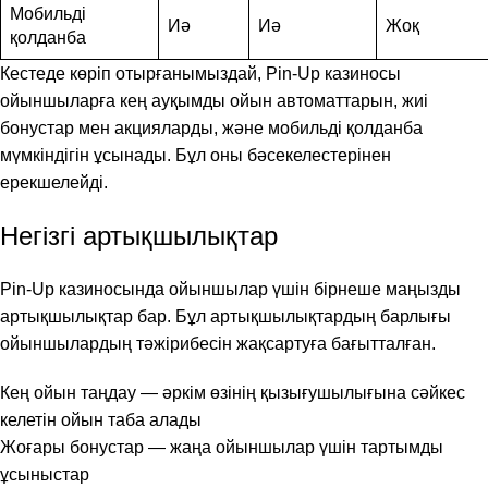
Мобильді
Иә
Иә
Жоқ
қолданба
Кестеде көріп отырғанымыздай, Pin-Up казиносы
ойыншыларға кең ауқымды ойын автоматтарын, жиі
бонустар мен акцияларды, және мобильді қолданба
мүмкіндігін ұсынады. Бұл оны бәсекелестерінен
ерекшелейді.
Негізгі артықшылықтар
Pin-Up казиносында ойыншылар үшін бірнеше маңызды
артықшылықтар бар. Бұл артықшылықтардың барлығы
ойыншылардың тәжірибесін жақсартуға бағытталған.
Кең ойын таңдау — әркім өзінің қызығушылығына сәйкес
келетін ойын таба алады
Жоғары бонустар — жаңа ойыншылар үшін тартымды
ұсыныстар