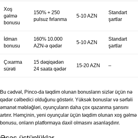
Xoş
150% + 250
Standart
gəlmə
5-10 AZN
pulsuz fırlanma
şartlar
bonusu
İdman
160% 10.000
Standart
5-10 AZN
bonusu
AZN-ə qədər
şartlar
Çıxarma
15 dəqiqədən
15-20 AZN
–
sürəti
24 saata qədər
Bu cədvəl, Pinco-da təqdim olunan bonusların sizlər üçün nə
qədər cəlbedici olduğunu göstərir. Yüksək bonuslar və sərfəli
əmanət məbləğləri, oyunçuların daha çox qazanma şansını
artırır. Həmçinin, yeni oyunçular üçün təqdim olunan xoş gəlmə
bonusu, onların platformaya daxil olmasını asanlaşdırır.
Əsas üstünlüklər