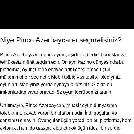
Niyə Pinco Azərbaycan-ı seçməlisiniz?
Pinco Azərbaycan, geniş oyun çeşidi, cəlbedici bonuslar və
təhlükəsiz mühit təqdim edir. Onlayn kazino dünyasında bu
platforma, oyunçuların ehtiyaclarını qarşılamaq üçün
mükəmməl bir seçimdir. Mobil tətbiq vasitəsilə, istədiyiniz
oyunları istədiyiniz yerdə oynaya bilərsiniz. Siz də bu
imkanlardan yararlanaraq, öz oyun təcrübənizi artırın.
Unutmayın, Pinco Azərbaycan, müasir oyun dünyasının
tələblərinə cavab verən bir platformadır. İndi qoşulun və
şansınızı sınayın! Oyunçular üçün yaradılan bu platforma, həm
əyləncə, həm də qazanc əldə etmək üçün ideal bir yerdir.