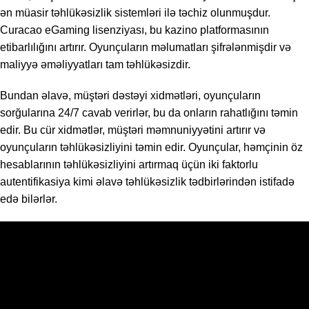
ən müasir təhlükəsizlik sistemləri ilə təchiz olunmuşdur.
Curacao eGaming lisenziyası, bu kazino platformasının
etibarlılığını artırır. Oyunçuların məlumatları şifrələnmişdir və
maliyyə əməliyyatları tam təhlükəsizdir.
Bundan əlavə, müştəri dəstəyi xidmətləri, oyunçuların
sorğularına 24/7 cavab verirlər, bu da onların rahatlığını təmin
edir. Bu cür xidmətlər, müştəri məmnuniyyətini artırır və
oyunçuların təhlükəsizliyini təmin edir. Oyunçular, həmçinin öz
hesablarının təhlükəsizliyini artırmaq üçün iki faktorlu
autentifikasiya kimi əlavə təhlükəsizlik tədbirlərindən istifadə
edə bilərlər.