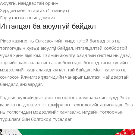
Аюулгүй, найдвартай орчин
Хурдан мөнгө гаргах (15 минут)
Гар утасны аппыг дэмжих
Итгэлцэл ба аюулгүй байдал
Pinco казино нь Curacao-гийн лицензтэй бөгөөд энэ нь
тоглогчдын хувьд аюулгүй байдал, итгэлцэлтэй холбоотой
чухал хүчин зүйл юм. Тэдний аюулгүй байдлын систем нь дээд
зэргийн хамгаалалтыг санал болгодог бөгөөд таны хувийн
мэдээллийг хадгалахад хяналттай байдаг. Мөн, казино нь
сонгосон үйлчилгээ үзүүлэгчдийн чанарыг шалгаж, найдвартай
байдалд анхаардаг.
Гаднын хулгайчдын довтолгооноос хамгаалахын тулд Pinco
казино нь дэвшилтэт шифрлэлт технологийг ашигладаг. Энэ
нь тоглогчдын мэдээллийг хамгаалж, илүү сайн тоглоомын
туршлага бий болгоход тусалдаг.