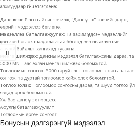
алхмуудаар гүйцэтгэгдэнэ:
Данс үүсгэх:
Pinco сайтыг зочилж, “Данс үүсгэх” товчийг дарж,
өөрийн мэдээллээ бөглөнө.
Мэдээллээ баталгаажуулах:
Та зарим үндсэн мэдээллийг
үнэн зөв бөглөх шаардлагатай бөгөөд энэ нь акаунтын
аюулгүй байдлыг хангахад тусална.
Мөнгө шилжүүлэх:
Дансны мэдээлэл баталгаажсаны дараа, та
5000 MNT-аас эхлэн мөнгө шилжүүлэх боломжтой.
Тоглоомыг сонгох:
5000 гаруй слот тоглоомын жагсаалтаас
сонгож, та дуртай тоглоомоо хайж олох боломжтой.
Тоглох эхлэх:
Тоглоомоо сонгосны дараа, та шууд тоглох үйл
явцад орох боломжтой.
Хялбар данс үүсгэх процесс
Аюулгүй баталгаажуулалт
Тоглоомын өргөн сонголт
Бонусын дэлгэрэнгүй мэдээлэл