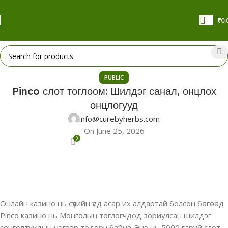
₹
0.
PUBLIC
Pinco слот тоглоом: Шилдэг санал, онцлох
онцлогууд
info@curebyherbs.com
On June 25, 2026
0
Онлайн казино нь сүүлийн үед асар их алдартай болсон бөгөөд
Pinco казино нь Монголын тоглогчдод зориулсан шилдэг
сонголтуудын нэгээр тодорч байна. Энэ нь 5000 гаруй слот