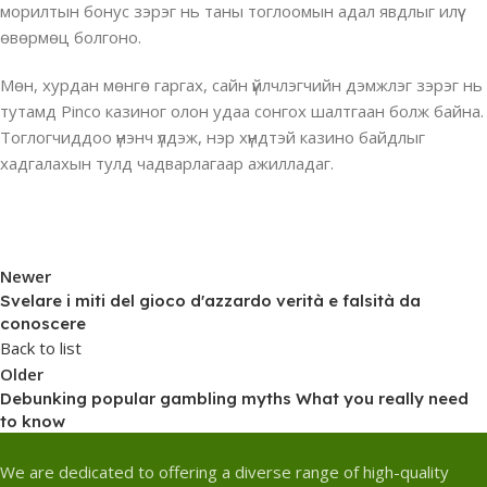
морилтын бонус зэрэг нь таны тоглоомын адал явдлыг илүү
өвөрмөц болгоно.
Мөн, хурдан мөнгө гаргах, сайн үйлчлэгчийн дэмжлэг зэрэг нь
тутамд Pinco казиног олон удаа сонгох шалтгаан болж байна.
Тоглогчиддоо үнэнч үлдэж, нэр хүндтэй казино байдлыг
хадгалахын тулд чадварлагаар ажилладаг.
Newer
Svelare i miti del gioco d'azzardo verità e falsità da
conoscere
Back to list
Older
Debunking popular gambling myths What you really need
to know
We are dedicated to offering a diverse range of high-quality