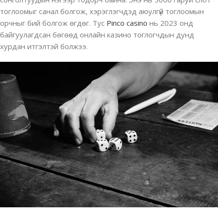
тоглоомыг санал болгож, хэрэглэгчдэд аюулгүй тоглоомын
орчныг бий болгож өгдөг. Тус
Pinco casino
нь 2023 онд
байгуулагдсан бөгөөд онлайн казино тоглогчдын дунд
хурдан итгэлтэй болжээ.