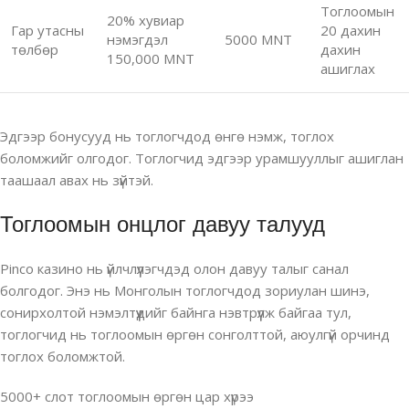
Тоглоомын
20% хувиар
Гар утасны
20 дахин
нэмэгдэл
5000 MNT
төлбөр
дахин
150,000 MNT
ашиглах
Эдгээр бонусууд нь тоглогчдод өнгө нэмж, тоглох
боломжийг олгодог. Тоглогчид эдгээр урамшууллыг ашиглан
таашаал авах нь зүйтэй.
Тоглоомын онцлог давуу талууд
Pinco казино нь үйлчлүүлэгчдэд олон давуу талыг санал
болгодог. Энэ нь Монголын тоглогчдод зориулан шинэ,
сонирхолтой нэмэлтүүдийг байнга нэвтрүүлж байгаа тул,
тоглогчид нь тоглоомын өргөн сонголттой, аюулгүй орчинд
тоглох боломжтой.
5000+ слот тоглоомын өргөн цар хүрээ