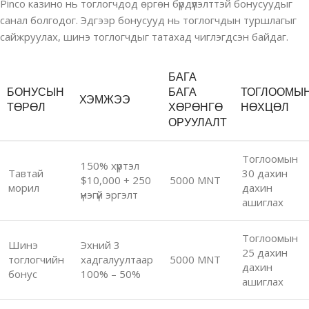
Pinco казино нь тоглогчдод өргөн бүрдүүлэлттэй бонусуудыг
санал болгодог. Эдгээр бонусууд нь тоглогчдын туршлагыг
сайжруулах, шинэ тоглогчдыг татахад чиглэгдсэн байдаг.
БАГА
БОНУСЫН
БАГА
ТОГЛООМЫ
ХЭМЖЭЭ
ТӨРӨЛ
ХӨРӨНГӨ
НӨХЦӨЛ
ОРУУЛАЛТ
Тоглоомын
150% хүртэл
Тавтай
30 дахин
$10,000 + 250
5000 MNT
морил
дахин
үнэгүй эргэлт
ашиглах
Тоглоомын
Шинэ
Эхний 3
25 дахин
тоглогчийн
хадгалуултаар
5000 MNT
дахин
бонус
100% – 50%
ашиглах