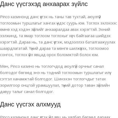
Данс үүсгэхэд анхаарах зүйлс
Pinco казинонд данс үүсгэх нь таны тав тухтай, аюулгүй
тоглоомын туршлагыг хангах үндэс суурь юм. Тоглох эхлэхээс
өмнө хэд хэдэн зүйлийг анхааралдаа авах хэрэгтэй. Эхний
ээлжинд, та ямар тоглоом тоглохыг хүсч байгаагаа шийдэх
хэрэгтэй. Дараа нь, та данс үүсгэж, мэдээллээ баталгаажуулах
шаардлагатай. Үүний дараа та мөнгө шилжүүлэх, тоглоомоо
сонгох, тоглох үйл явцад орох боломжтой болох юм.
Мөн, Pinco казино нь тоглогчдод аюулгүй орчныг санал
болгодог бөгөөд энэ нь тэдний тоглоомын туршлагыг илүү
сэтгэл ханамжтай болгодог. Шинэхэн тоглогчдыг татах
зорилгоор онцгой урамшуулал, түүний дотор таван зүйлийн
давуу талыг санал болгодог.
Данс үүсгэх алхмууд
Pinco казинонд данс үүсгэх үйл явц нь хялбар бөгөөд дараах