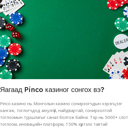
Яагаад Pinco казиног сонгох вэ?
Pinco казино нь Монголын казино сонирхогчдын хэрэгцээг
хангаж, тоглогчдод аюулгүй, найдвартай, сонирхолтой
тоглоомын туршлагыг санал болгож байна. Тэр нь 5000+ слот
тоглоом, иновацийн платформ, 150% хүртэлх тавтай