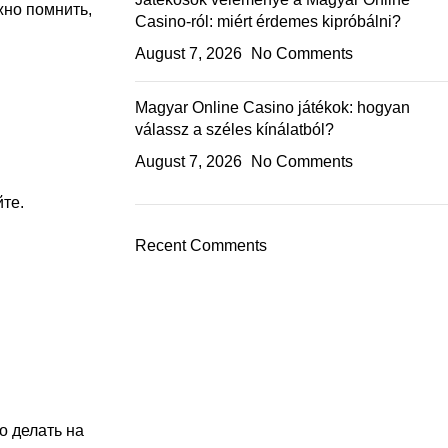
жно помнить,
Casino-ról: miért érdemes kipróbálni?
August 7, 2026
No Comments
Magyar Online Casino játékok: hogyan
válassz a széles kínálatból?
August 7, 2026
No Comments
те.
Recent Comments
о делать на