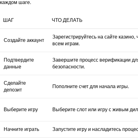
каждом шаге.
ШАГ
ЧТО ДЕЛАТЬ
Зарегистрируйтесь на сайте казино, 
Создайте аккаунт
всем играм.
Подтвердите
Завершите процесс верификации д
данные
безопасности.
Сделайте
Пополните счет для начала игры.
депозит
Выберите игру
Выберите слот или игру с живым ди
Начните играть
Запустите игру и насладитесь проце