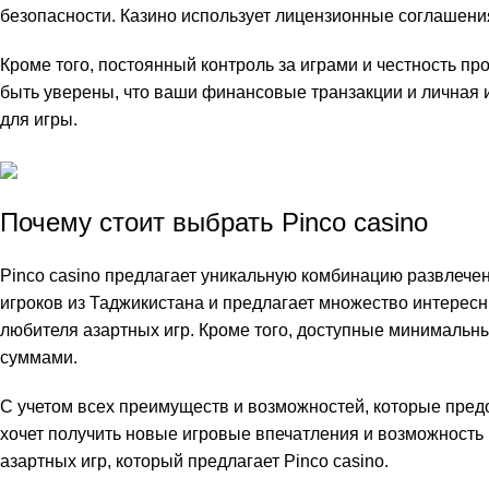
безопасности. Казино использует лицензионные соглашени
Кроме того, постоянный контроль за играми и честность 
быть уверены, что ваши финансовые транзакции и личная 
для игры.
Почему стоит выбрать Pinco casino
Pinco casino предлагает уникальную комбинацию развлече
игроков из Таджикистана и предлагает множество интересн
любителя азартных игр. Кроме того, доступные минимальны
суммами.
С учетом всех преимуществ и возможностей, которые предо
хочет получить новые игровые впечатления и возможность в
азартных игр, который предлагает Pinco casino.