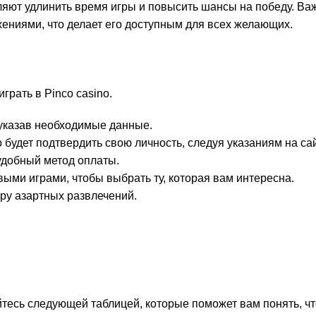
ляют удлинить время игры и повысить шансы на победу. Ва
жениями, что делает его доступным для всех желающих.
грать в Pinco casino.
 указав необходимые данные.
будет подтвердить свою личность, следуя указаниям на сай
удобный метод оплаты.
ыми играми, чтобы выбрать ту, которая вам интересна.
ру азартных развлечений.
йтесь следующей таблицей, которые поможет вам понять, чт