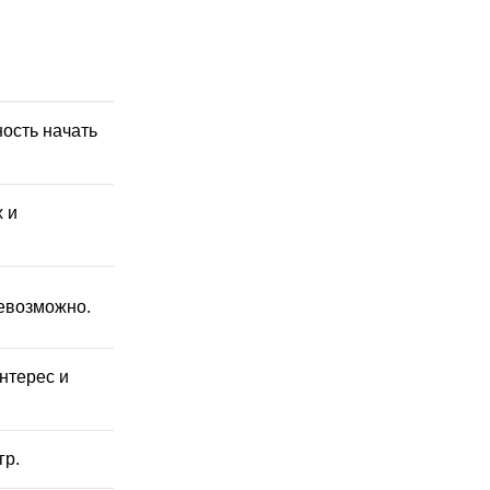
ость начать
 и
невозможно.
нтерес и
гр.