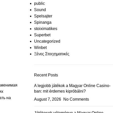
public
Sound
Spelsajter
Spinanga
stoiximatikes
Superbet
Uncategorized
Winbet
Ξένες Στοιχηματικές
Recent Posts
заменимая
A legjobb játékok a Magyar Online Casino-
ban: mit érdemes kipróbálni?
их
ать на
August 7, 2026
No Comments
Játékosok véleménye a Magyar Online