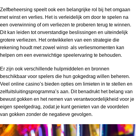
Zelfbeheersing speelt ook een belangrijke rol bij het omgaan
met winst en verlies. Het is verleidelijk om door te spelen na
een overwinning of om verliezen te proberen terug te winnen.
Dit kan leiden tot onverstandige beslissingen en uiteindelijk
grotere verliezen. Het ontwikkelen van een strategie die
rekening houdt met zowel winst- als verliesmomenten kan
helpen om een evenwichtige speelervaring te behouden.
Er zijn ook verschillende hulpmiddelen en bronnen
beschikbaar voor spelers die hun gokgedrag willen beheren.
Veel online casino’s bieden opties om limieten in te stellen en
zelfuitsluitingsprogramma’s aan. Dit benadrukt het belang van
bewust gokken en het nemen van verantwoordelijkheid voor je
eigen speelgedrag, zodat je kunt genieten van de voordelen
van gokken zonder de negatieve gevolgen.