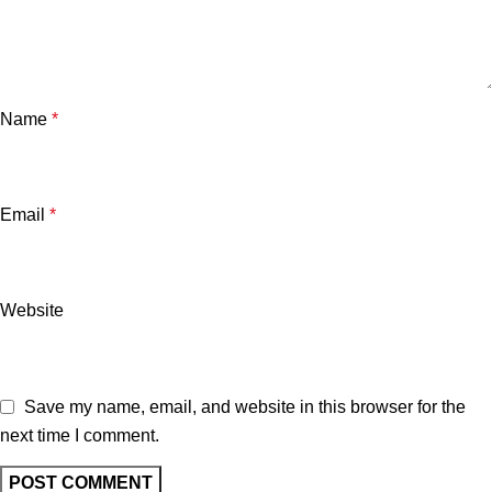
Name
*
Email
*
Website
Save my name, email, and website in this browser for the
next time I comment.