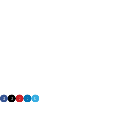
Privacy Policy
Return & Refund Policy
Terms & Conditions
Shipping Policy
FAQ
Customer Link
About Us
Contact Us
Order Track
My Order
Subscribe us
Download App on Mobile:
15% discount on your first purchase