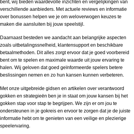
bent, wij bieden waardevolle inzichten en vergelijkingen van
verschillende aanbieders. Met actuele reviews en informatie
over bonussen helpen we je om weloverwogen keuzes te
maken die aansluiten bij jouw speelstijl.
Daarnaast besteden we aandacht aan belangrijke aspecten
zoals uitbetalingssnelheid, klantensupport en beschikbare
betaalmethoden. Dit alles zorgt ervoor dat je goed voorbereid
bent om te spelen en maximale waarde uit jouw ervaring te
halen. Wij geloven dat goed geïnformeerde spelers betere
beslissingen nemen en zo hun kansen kunnen verbeteren.
Met onze uitgebreide gidsen en artikelen over verantwoord
gokken en strategieën ben je in staat om jouw kansen bij het
gokken stap voor stap te begrijpen. We zijn er om jou te
ondersteunen in je gokreis en ervoor te zorgen dat je de juiste
informatie hebt om te genieten van een veilige en plezierige
speelervaring.