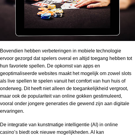
Bovendien hebben verbeteringen in mobiele technologie
ervoor gezorgd dat spelers overal en altijd toegang hebben tot
hun favoriete spellen. De opkomst van apps en
geoptimaliseerde websites maakt het mogelijk om zowel slots
als live spellen te spelen vanuit het comfort van hun huis of
onderweg. Dit heeft niet alleen de toegankelijkheid vergroot,
maar ook de populariteit van online gokken gestimuleerd,
vooral onder jongere generaties die gewend zijn aan digitale
ervaringen.
De integratie van kunstmatige intelligentie (AI) in online
casino’s biedt ook nieuwe mogelijkheden. AI kan