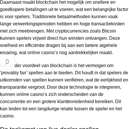
Daarnaast maakt blockchain het mogelijk om snellere en
goedkopere betalingen uit te voeren, wat een belangrijke factor
is voor spelers. Traditionele betaalmethoden kunnen vaak
lange verwerkingsperioden hebben en hoge transactiekosten
met zich meebrengen. Met cryptocurrencies zoals Bitcoin
kunnen spelers vrijwel direct hun winsten ontvangen. Deze
snelheid en efficiëntie dragen bij aan een betere algehele
ervaring, wat online casino’s nog aantrekkelijker maakt.
Een ander voordeel van blockchain is het vermogen om
‘provably fair’ spellen aan te bieden. Dit houdt in dat spelers de
uitkomsten van spellen kunnen verifiëren, wat de eerlijkheid en
transparantie vergroot. Door deze technologie te integreren,
kunnen online casino’s zich onderscheiden van de
concurrentie en een grotere klanttevredenheid bereiken. Dit
kan leiden tot een langdurige relatie tussen de speler en het
casino.