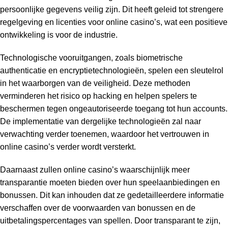
persoonlijke gegevens veilig zijn. Dit heeft geleid tot strengere
regelgeving en licenties voor online casino’s, wat een positieve
ontwikkeling is voor de industrie.
Technologische vooruitgangen, zoals biometrische
authenticatie en encryptietechnologieën, spelen een sleutelrol
in het waarborgen van de veiligheid. Deze methoden
verminderen het risico op hacking en helpen spelers te
beschermen tegen ongeautoriseerde toegang tot hun accounts.
De implementatie van dergelijke technologieën zal naar
verwachting verder toenemen, waardoor het vertrouwen in
online casino’s verder wordt versterkt.
Daarnaast zullen online casino’s waarschijnlijk meer
transparantie moeten bieden over hun speelaanbiedingen en
bonussen. Dit kan inhouden dat ze gedetailleerdere informatie
verschaffen over de voorwaarden van bonussen en de
uitbetalingspercentages van spellen. Door transparant te zijn,