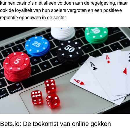
kunnen casino’s niet alleen voldoen aan de regelgeving, maar
ook de loyaliteit van hun spelers vergroten en een positieve
reputatie opbouwen in de sector.
Bets.io: De toekomst van online gokken