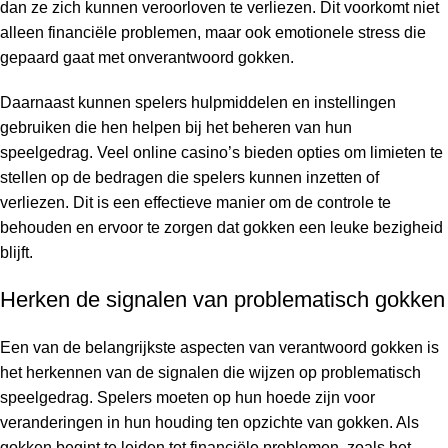
dan ze zich kunnen veroorloven te verliezen. Dit voorkomt niet
alleen financiële problemen, maar ook emotionele stress die
gepaard gaat met onverantwoord gokken.
Daarnaast kunnen spelers hulpmiddelen en instellingen
gebruiken die hen helpen bij het beheren van hun
speelgedrag. Veel online casino’s bieden opties om limieten te
stellen op de bedragen die spelers kunnen inzetten of
verliezen. Dit is een effectieve manier om de controle te
behouden en ervoor te zorgen dat gokken een leuke bezigheid
blijft.
Herken de signalen van problematisch gokken
Een van de belangrijkste aspecten van verantwoord gokken is
het herkennen van de signalen die wijzen op problematisch
speelgedrag. Spelers moeten op hun hoede zijn voor
veranderingen in hun houding ten opzichte van gokken. Als
gokken begint te leiden tot financiële problemen, zoals het