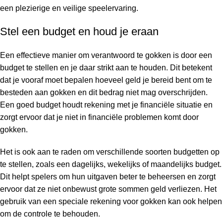
een plezierige en veilige speelervaring.
Stel een budget en houd je eraan
Een effectieve manier om verantwoord te gokken is door een
budget te stellen en je daar strikt aan te houden. Dit betekent
dat je vooraf moet bepalen hoeveel geld je bereid bent om te
besteden aan gokken en dit bedrag niet mag overschrijden.
Een goed budget houdt rekening met je financiële situatie en
zorgt ervoor dat je niet in financiële problemen komt door
gokken.
Het is ook aan te raden om verschillende soorten budgetten op
te stellen, zoals een dagelijks, wekelijks of maandelijks budget.
Dit helpt spelers om hun uitgaven beter te beheersen en zorgt
ervoor dat ze niet onbewust grote sommen geld verliezen. Het
gebruik van een speciale rekening voor gokken kan ook helpen
om de controle te behouden.