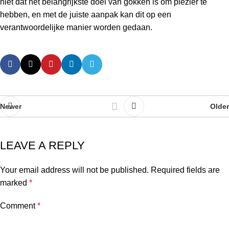
niet dat het belangrijkste doel van gokken is om plezier te
hebben, en met de juiste aanpak kan dit op een
verantwoordelijke manier worden gedaan.
Newer
Older
LEAVE A REPLY
Your email address will not be published.
Required fields are
marked
*
Comment
*