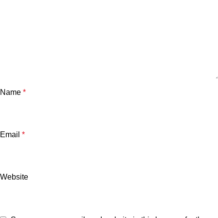
Name
*
Email
*
Website