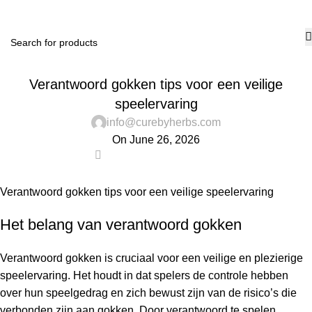
₹
0.
PUBLIC
Verantwoord gokken tips voor een veilige
speelervaring
info@curebyherbs.com
On June 26, 2026
0
Verantwoord gokken tips voor een veilige speelervaring
Het belang van verantwoord gokken
Verantwoord gokken is cruciaal voor een veilige en plezierige
speelervaring. Het houdt in dat spelers de controle hebben
over hun speelgedrag en zich bewust zijn van de risico’s die
verbonden zijn aan gokken. Door verantwoord te spelen,