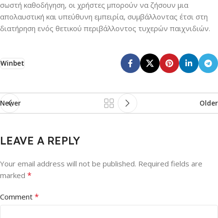
σωστή καθοδήγηση, οι χρήστες μπορούν να ζήσουν μια
απολαυστική και υπεύθυνη εμπειρία, συμβάλλοντας έτσι στη
διατήρηση ενός θετικού περιβάλλοντος τυχερών παιχνιδιών.
Winbet
Newer
Older
LEAVE A REPLY
Your email address will not be published.
Required fields are
*
marked
*
Comment