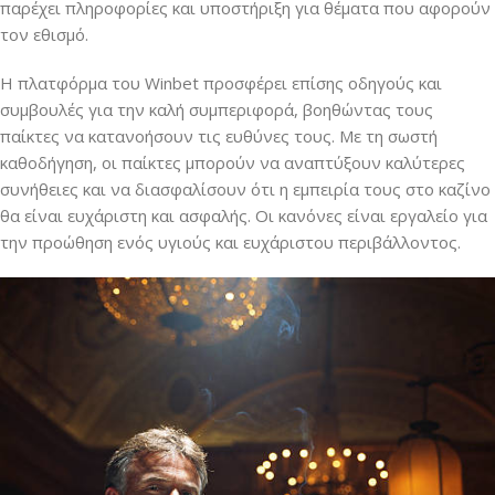
παρέχει πληροφορίες και υποστήριξη για θέματα που αφορούν
τον εθισμό.
Η πλατφόρμα του Winbet προσφέρει επίσης οδηγούς και
συμβουλές για την καλή συμπεριφορά, βοηθώντας τους
παίκτες να κατανοήσουν τις ευθύνες τους. Με τη σωστή
καθοδήγηση, οι παίκτες μπορούν να αναπτύξουν καλύτερες
συνήθειες και να διασφαλίσουν ότι η εμπειρία τους στο καζίνο
θα είναι ευχάριστη και ασφαλής. Οι κανόνες είναι εργαλείο για
την προώθηση ενός υγιούς και ευχάριστου περιβάλλοντος.