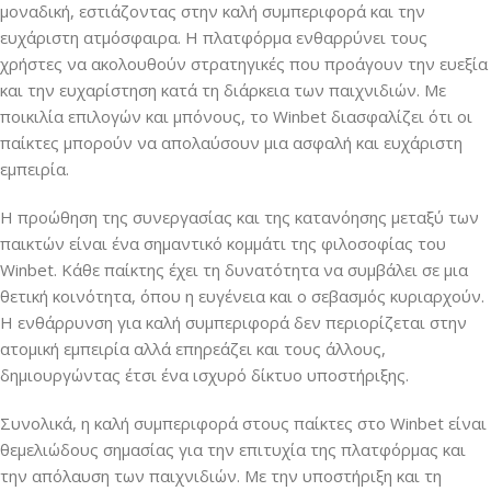
μοναδική, εστιάζοντας στην καλή συμπεριφορά και την
ευχάριστη ατμόσφαιρα. Η πλατφόρμα ενθαρρύνει τους
χρήστες να ακολουθούν στρατηγικές που προάγουν την ευεξία
και την ευχαρίστηση κατά τη διάρκεια των παιχνιδιών. Με
ποικιλία επιλογών και μπόνους, το Winbet διασφαλίζει ότι οι
παίκτες μπορούν να απολαύσουν μια ασφαλή και ευχάριστη
εμπειρία.
Η προώθηση της συνεργασίας και της κατανόησης μεταξύ των
παικτών είναι ένα σημαντικό κομμάτι της φιλοσοφίας του
Winbet. Κάθε παίκτης έχει τη δυνατότητα να συμβάλει σε μια
θετική κοινότητα, όπου η ευγένεια και ο σεβασμός κυριαρχούν.
Η ενθάρρυνση για καλή συμπεριφορά δεν περιορίζεται στην
ατομική εμπειρία αλλά επηρεάζει και τους άλλους,
δημιουργώντας έτσι ένα ισχυρό δίκτυο υποστήριξης.
Συνολικά, η καλή συμπεριφορά στους παίκτες στο Winbet είναι
θεμελιώδους σημασίας για την επιτυχία της πλατφόρμας και
την απόλαυση των παιχνιδιών. Με την υποστήριξη και τη