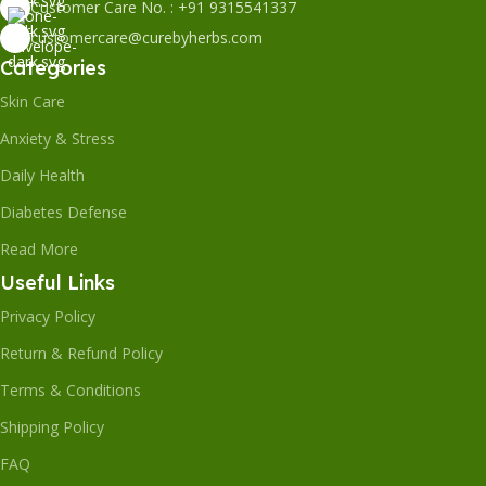
Customer Care No. : +91 9315541337
customercare@curebyherbs.com
Categories
Skin Care
Anxiety & Stress
Daily Health
Diabetes Defense
Read More
Useful Links
Privacy Policy
Return & Refund Policy
Terms & Conditions
Shipping Policy
FAQ