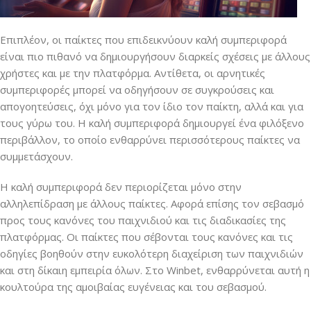
Επιπλέον, οι παίκτες που επιδεικνύουν καλή συμπεριφορά
είναι πιο πιθανό να δημιουργήσουν διαρκείς σχέσεις με άλλους
χρήστες και με την πλατφόρμα. Αντίθετα, οι αρνητικές
συμπεριφορές μπορεί να οδηγήσουν σε συγκρούσεις και
απογοητεύσεις, όχι μόνο για τον ίδιο τον παίκτη, αλλά και για
τους γύρω του. Η καλή συμπεριφορά δημιουργεί ένα φιλόξενο
περιβάλλον, το οποίο ενθαρρύνει περισσότερους παίκτες να
συμμετάσχουν.
Η καλή συμπεριφορά δεν περιορίζεται μόνο στην
αλληλεπίδραση με άλλους παίκτες. Αφορά επίσης τον σεβασμό
προς τους κανόνες του παιχνιδιού και τις διαδικασίες της
πλατφόρμας. Οι παίκτες που σέβονται τους κανόνες και τις
οδηγίες βοηθούν στην ευκολότερη διαχείριση των παιχνιδιών
και στη δίκαιη εμπειρία όλων. Στο Winbet, ενθαρρύνεται αυτή η
κουλτούρα της αμοιβαίας ευγένειας και του σεβασμού.